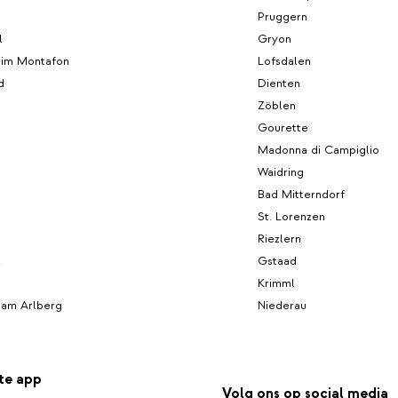
Pruggern
l
Gryon
 im Montafon
Lofsdalen
d
Dienten
Zöblen
Gourette
Madonna di Campiglio
d
Waidring
Bad Mitterndorf
St. Lorenzen
Riezlern
l
Gstaad
Krimml
 am Arlberg
Niederau
te app
Volg ons op social media