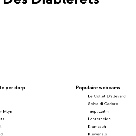
e per dorp
Populaire webcams
Le Collet D'allevard
Selva di Cadore
uv Mlyn
Tauplitzalm
ets
Lenzerheide
l
Kramsach
ld
Klewenalp