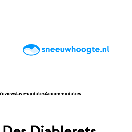
chting
Accommodaties
Tips
Reviews
Live updates
App
Reviews
Live-updates
Accommodaties
 Des Diablerets