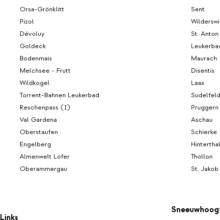
Orsa-Grönklitt
Sent
Pizol
Wilderswi
Dévoluy
St. Anton
Goldeck
Leukerba
Bodenmais
Maurach
Melchsee - Frutt
Disentis
Wildkogel
Laax
Torrent-Bahnen Leukerbad
Sudelfel
Reschenpass (I)
Pruggern
Val Gardena
Aschau
Oberstaufen
Schierke
Engelberg
Hintertha
Almenwelt Lofer
Thollon
Oberammergau
St. Jakob
Sneeuwhoog
Links