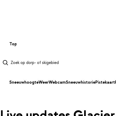
NAAR HOOFDINHOUD
Top 50
Webcams
Wintersportweer
Kaarten
Sneeuwverwa
Sneeuwhoogte
Weer
Webcam
Sneeuwhistorie
Pistekaart
Live updates Glacier