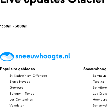
1350m - 3000m
Populaire gebieden
Sneeuwhoogt
St. Kathrein am Offenegg
Samnaun
Sierra Nevada
Tauplitz
Gourette
Spindler
Splügen - Tambo
Les Cros
Les Contamines
Hochgurg
Vemdalen
Schattwa