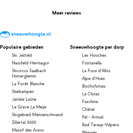
Meer reviews
Populaire gebieden
Sneeuwhoogte per dorp
Ski Ještěd
Les Houches
Nassfeld-Hermagor
Fontanella
Skicircus Saalbach
La Foux d'Allos
Hinterglemm
Alpe d'Huez
La Forêt Blanche
Bischofsmais
Skeikampen
La Clusaz
Janske Lazne
Faschina
La Grave La Meije
Châtel
Skigebied Menzenschwand
Pal - Arinsal
Zillertal 3000
Bad Tarasp-Vulpera
Massif des Aravis
Wengen