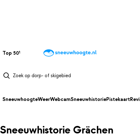
NAAR HOOFDINHOUD
Top 50
Webcams
Wintersportweer
Kaarten
Sneeuwverwacht
Sneeuwhoogte
Weer
Webcam
Sneeuwhistorie
Pistekaart
Rev
Sneeuwhistorie Grächen