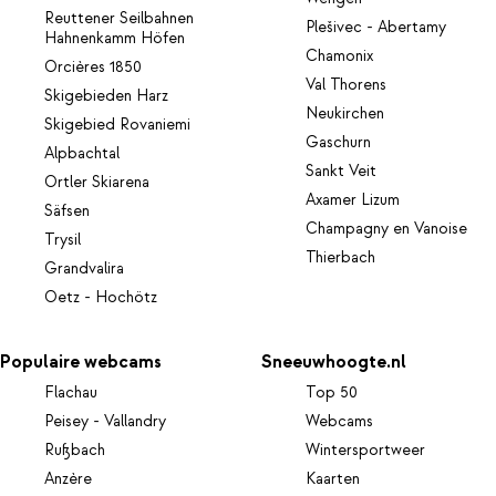
Reuttener Seilbahnen
Plešivec - Abertamy
Hahnenkamm Höfen
Chamonix
Orcières 1850
Val Thorens
Skigebieden Harz
Neukirchen
Skigebied Rovaniemi
Gaschurn
Alpbachtal
Sankt Veit
Ortler Skiarena
Axamer Lizum
Säfsen
Champagny en Vanoise
Trysil
Thierbach
Grandvalira
Oetz - Hochötz
Populaire webcams
Sneeuwhoogte.nl
Flachau
Top 50
Peisey - Vallandry
Webcams
Rußbach
Wintersportweer
Anzère
Kaarten