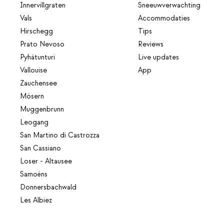
Innervillgraten
Sneeuwverwachting
Vals
Accommodaties
Hirschegg
Tips
Prato Nevoso
Reviews
Pyhätunturi
Live updates
Vallouise
App
Zauchensee
Mösern
Muggenbrunn
Leogang
San Martino di Castrozza
San Cassiano
Loser - Altausee
Samoëns
Donnersbachwald
Les Albiez