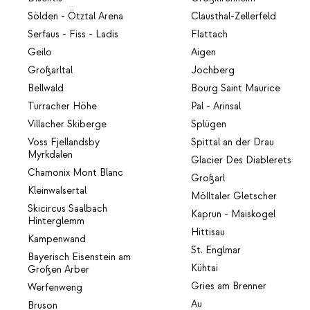
Sölden - Ötztal Arena
Clausthal-Zellerfeld
Serfaus - Fiss - Ladis
Flattach
Geilo
Aigen
Großarltal
Jochberg
Bellwald
Bourg Saint Maurice
Turracher Höhe
Pal - Arinsal
Villacher Skiberge
Splügen
Voss Fjellandsby
Spittal an der Drau
Myrkdalen
Glacier Des Diablerets
Chamonix Mont Blanc
Großarl
Kleinwalsertal
Mölltaler Gletscher
Skicircus Saalbach
Kaprun - Maiskogel
Hinterglemm
Hittisau
Kampenwand
St. Englmar
Bayerisch Eisenstein am
Kühtai
Großen Arber
Gries am Brenner
Werfenweng
Au
Bruson