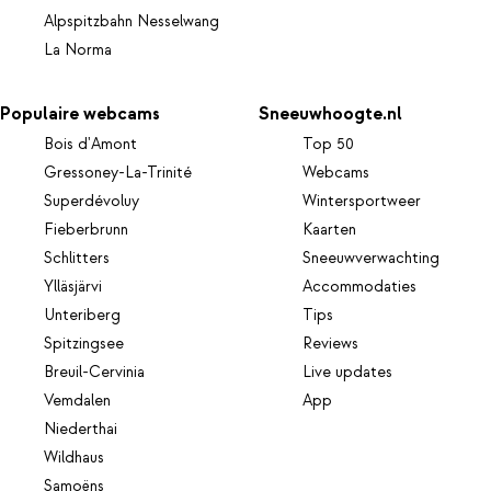
Alpspitzbahn Nesselwang
La Norma
Populaire webcams
Sneeuwhoogte.nl
Bois d'Amont
Top 50
Gressoney-La-Trinité
Webcams
Superdévoluy
Wintersportweer
Fieberbrunn
Kaarten
Schlitters
Sneeuwverwachting
Ylläsjärvi
Accommodaties
Unteriberg
Tips
Spitzingsee
Reviews
Breuil-Cervinia
Live updates
Vemdalen
App
Niederthai
Wildhaus
Samoëns