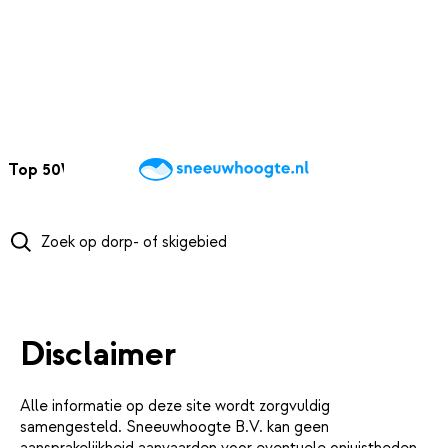
NAAR HOOFDINHOUD
Top 50
Webcams
Wintersportweer
Kaarten
Sneeuwverwacht
Disclaimer
Alle informatie op deze site wordt zorgvuldig
samengesteld. Sneeuwhoogte B.V. kan geen
aansprakelijkheid aanvaarden voor eventuele onjuistheden.