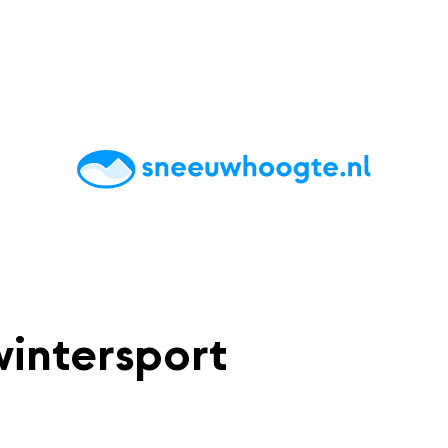
chting
Accommodaties
Tips
Reviews
Live updates
App
wintersport