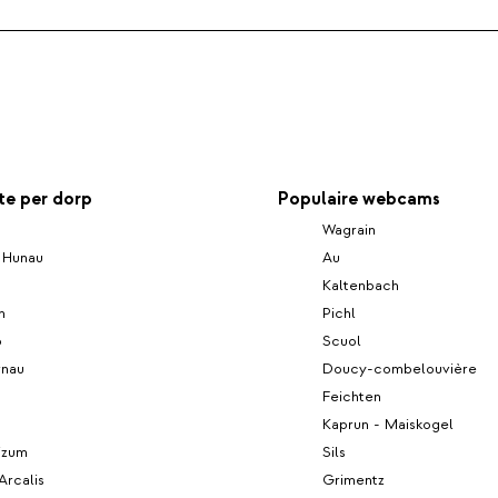
e per dorp
Populaire webcams
n
Wagrain
 Hunau
Au
Kaltenbach
n
Pichl
ö
Scuol
nau
Doucy-combelouvière
h
Feichten
Kaprun - Maiskogel
izum
Sils
Arcalis
Grimentz