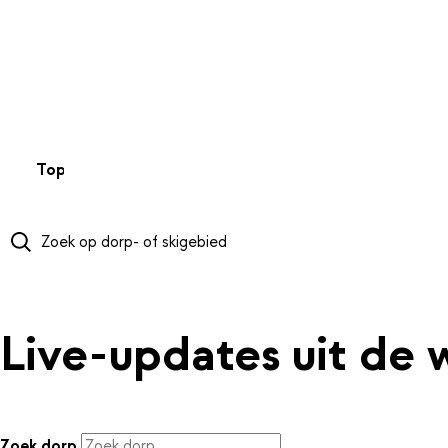
NAAR HOOFDINHOUD
Top 50
Webcams
Wintersportweer
Kaarten
Sneeuwverwa
Live-updates uit de 
Zoek dorp