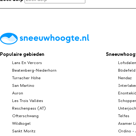
Populaire gebieden
Sneeuwhoogt
Lans En Vercors
Lofsdale
Beatenberg-Niederhorn
Bödefeld
Turracher Höhe
Nendaz
San Martino
Interlake
Auron
Enonteki
Les Trois Vallées
Schopper
Reschenpass (AT)
Unterjoc
Ofterschwang
Telfes
Wildkogel
Axamer L
Sankt Moritz
Ordino - 