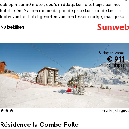
ook op maar 30 meter, dus ’s middags kun je tot bijna aan het
hotel skiën. Na een mooie dag op de piste kun je in de knusse
lobby van het hotel genieten van een lekker drankje, maar je kunt
natuurlijk ook even proosten in de nabij gelegen gezellige après-
Nu bekijken
skibar. Ook qua ontspanning zit je goed in dit hotel; in de sauna of
in het Turks stoombad kun je weer helemaal op temperatuur
komen. Hotel Alpenblick staat bekend om haar geweldige
keuken, waarbij het grootste gedeelte van de producten die
gebruikt worden afkomstig zijn van de eigen boerderij. ’s Morgens
8 dagen vanaf
€ 911
geniet je van een uitgebreid, vers ontbijt zodat je je skidag vol
energie kan beginnen.
incl. skipas
Frankrijk
Tignes
Résidence la Combe Folle