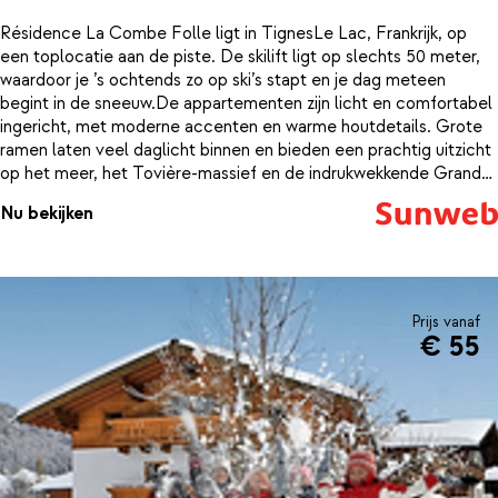
Résidence La Combe Folle ligt in TignesLe Lac, Frankrijk, op
een toplocatie aan de piste. De skilift ligt op slechts 50 meter,
waardoor je ’s ochtends zo op ski’s stapt en je dag meteen
begint in de sneeuw.De appartementen zijn licht en comfortabel
ingericht, met moderne accenten en warme houtdetails. Grote
ramen laten veel daglicht binnen en bieden een prachtig uitzicht
op het meer, het Tovière-massief en de indrukwekkende Grande
Motte-gletsjer. Na een actieve dag kom je hier heerlijk tot rust in
Nu bekijken
een fijne, ontspannen sfeer.De ligging is ideaal: binnen een korte
wandeling vind je winkels, skischolen, bars en restaurants. Dankzij
de ligging aan de piste ervaar je het ultieme gemak en sta je in
no-time boven op de berg.Résidence La Combe Folle is een
praktische en sfeervolle keuze voor wie alles binnen handbereik
Prijs vanaf
wil hebben. Stap naar buiten, klik je ski’s vast en geniet van elke
€ 55
minuut in de sneeuw.