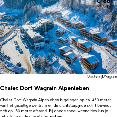
€ 861
incl. skipas
Oostenrijk
Wagrain
Chalet Dorf Wagrain Alpenleben
Chalet Dorf Wagrain Alpenleben is gelegen op ca. 450 meter
van het gezellige centrum en de dichtstbijzijnde skilift bevindt
zich op 150 meter afstand. Bij goede sneeuwcondities kun je
zelfs tot aan de chalets terugskiën!