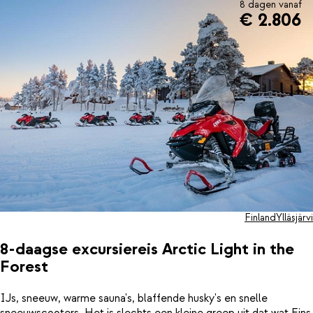
8 dagen vanaf
€ 2.806
Finland
Ylläsjärvi
8-daagse excursiereis Arctic Light in the
Forest
IJs, sneeuw, warme sauna's, blaffende husky's en snelle
sneeuwscooters. Het is slechts een kleine greep uit dat wat Fins