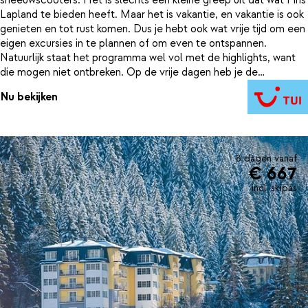
Lapland te bieden heeft. Maar het is vakantie, en vakantie is ook
genieten en tot rust komen. Dus je hebt ook wat vrije tijd om een
eigen excursies in te plannen of om even te ontspannen.
Natuurlijk staat het programma wel vol met de highlights, want
die mogen niet ontbreken. Op de vrije dagen heb je de
mogelijkheid ter plaatse bij de reisleiding een excursie bij te
Nu bekijken
boeken. Bijkomen doe je bij hotel Ylläsrinne of de Ylläs Holiday
Cabins. Of kies voor luxe en upgrade je kamer naar een Aurora
kamer met glazen dak. Met een beetje geluk zie je het
noorderlicht vanuit je bed.
8 dagen vanaf
€ 667
incl. skipas