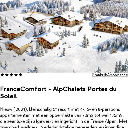
In de cabines vind je een stapelbed. Sommige appartementen
bestaan uit 2 verdiepingen (duplex).
Summit Travel biedt de keuze uit de volgende typen
appartementen:
Frankrijk
Abondance
FranceComfort - AlpChalets Portes du
Soleil
Nieuw (2021), kleinschalig 5* resort met 4-, 6- en 8-persoons
appartementen met een oppervlakte van 70m2 tot wel 185m2,
die zeer luxe zijn afgewerkt en ingericht, in de Franse Alpen. Met
zwembad, wellness, Nederlandstalige beheerders en inpandige