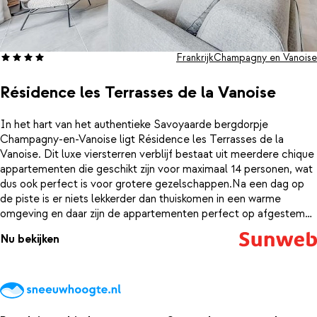
Frankrijk
Champagny en Vanoise
Résidence les Terrasses de la Vanoise
In het hart van het authentieke Savoyaarde bergdorpje
Champagny-en-Vanoise ligt Résidence les Terrasses de la
Vanoise. Dit luxe viersterren verblijf bestaat uit meerdere chique
appartementen die geschikt zijn voor maximaal 14 personen, wat
dus ook perfect is voor grotere gezelschappen.Na een dag op
de piste is er niets lekkerder dan thuiskomen in een warme
omgeving en daar zijn de appartementen perfect op afgestemd.
Deze zijn volledig uitgerust met een keuken, knusse woonkamer
Nu bekijken
en meerdere slaapkamers en bieden al het comfort wat je van
een luxe verblijf verwacht. Qua interieur zijn de appartementen
verschillend, maar allemaal hebben ze dezelfde charme. Als je je
ergens thuis gaat voelen is het hier wel!Aan de ligging is ook
niets op te merken: op een korte afstand vind je de skiliften en