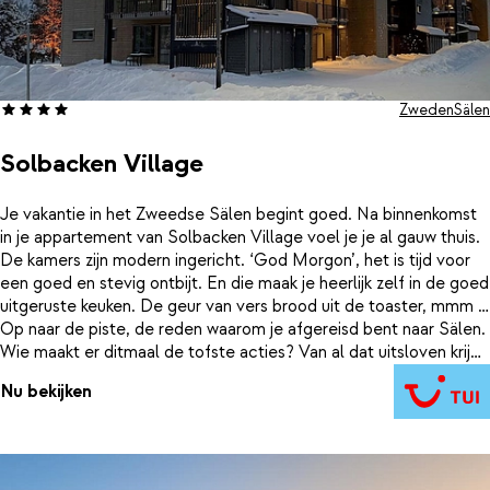
Zweden
Sälen
Solbacken Village
Je vakantie in het Zweedse Sälen begint goed. Na binnenkomst
in je appartement van Solbacken Village voel je je al gauw thuis.
De kamers zijn modern ingericht. ‘God Morgon’, het is tijd voor
een goed en stevig ontbijt. En die maak je heerlijk zelf in de goed
uitgeruste keuken. De geur van vers brood uit de toaster, mmm …
Op naar de piste, de reden waarom je afgereisd bent naar Sälen.
Wie maakt er ditmaal de tofste acties? Van al dat uitsloven krijg
je trek. In het restaurant van Solbacken Village smul je van de
Nu bekijken
lekkerste gerechten. Heb je toch nog energie over? Kook dan
gezellig samen jullie lievelingsgerecht. Na zo’n actieve dag is
niets lekker dan op een fijn bed neer te ploffen.