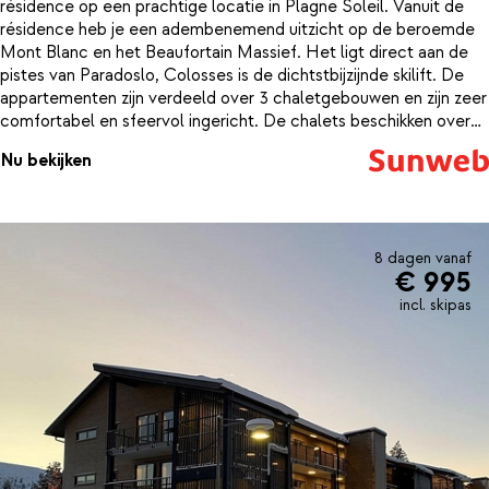
résidence op een prachtige locatie in Plagne Soleil. Vanuit de
résidence heb je een adembenemend uitzicht op de beroemde
Mont Blanc en het Beaufortain Massief. Het ligt direct aan de
pistes van Paradoslo, Colosses is de dichtstbijzijnde skilift. De
appartementen zijn verdeeld over 3 chaletgebouwen en zijn zeer
comfortabel en sfeervol ingericht. De chalets beschikken over
een volledig uitgeruste keuken. Wil je toch liever een keer uit
Nu bekijken
eten? Het gezellige centrum van Plagne Soleil ligt op slechts 50
meter met leuke restaurants en bars.Het prachtige
wellnesscenter Spa d'altitude Ô Des Cimes kun je heerlijk tot
rust komen na een lange dag op de piste. Je kunt hier opwarmen
in de jacuzzi, sauna en hammam of neem een duik in het
8 dagen vanaf
€ 995
verwarmde zwembad. Résidence Les Granges du Solei biedt
alles wat je nodig hebt voor een relaxte wintersportvakantie.
incl. skipas