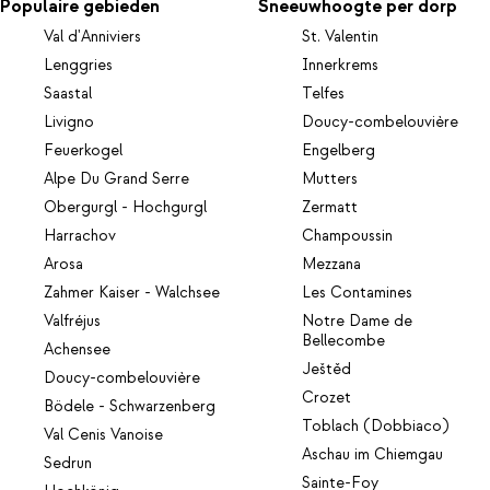
om daar te komen kun je, naast erheen wandelen, gratis
Populaire gebieden
Sneeuwhoogte per dorp
gebruikmaken van de shuttle service. Op 50 meter afstand vind
Val d'Anniviers
St. Valentin
je het zwembad van het resort, waar je van een prachtig uitzicht
Lenggries
Innerkrems
geniet op het dorp en de bergen.
Saastal
Telfes
Livigno
Doucy-combelouvière
Feuerkogel
Engelberg
Alpe Du Grand Serre
Mutters
Obergurgl - Hochgurgl
Zermatt
Harrachov
Champoussin
Arosa
Mezzana
Zahmer Kaiser - Walchsee
Les Contamines
Valfréjus
Notre Dame de
Bellecombe
Achensee
Ještěd
Doucy-combelouvière
Crozet
Bödele - Schwarzenberg
Toblach (Dobbiaco)
Val Cenis Vanoise
Aschau im Chiemgau
Sedrun
Sainte-Foy