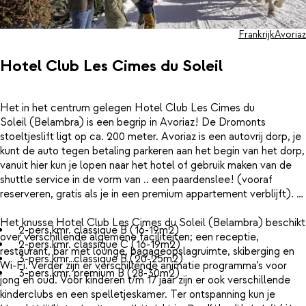
Frankrijk
Avoriaz
Hotel Club Les Cimes du Soleil
Het in het centrum gelegen Hotel Club Les Cimes du
Soleil (Belambra) is een begrip in Avoriaz! De Dromonts
stoeltjeslift ligt op ca. 200 meter. Avoriaz is een autovrij dorp, je
kunt de auto tegen betaling parkeren aan het begin van het dorp,
vanuit hier kun je lopen naar het hotel of gebruik maken van de
shuttle service in de vorm van .. een paardenslee! (vooraf
reserveren, gratis als je in een premium appartement verblijft).
Het knusse Hotel Club Les Cimes du Soleil (Belambra) beschikt
2-pers.kmr. classique B (16-19m2)
over verschillende algemene faciliteiten; een receptie,
2-pers.kmr. classique C (16-19m2)
restaurant, bar met lounge, bagageopslagruimte, skiberging en
3-pers.kmr. classique B (20-25m2)
Wi-Fi. Verder zijn er verschillende animatie programma’s voor
3-pers.kmr. premium B (28-30m2)
jong en oud. Voor kinderen t/m 17 jaar zijn er ook verschillende
kinderclubs en een spelletjeskamer. Ter ontspanning kun je