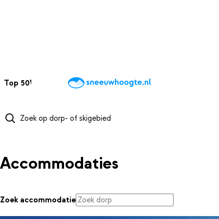
NAAR HOOFDINHOUD
Top 50
Webcams
Wintersportweer
Kaarten
Sneeuwverwacht
Accommodaties
Zoek accommodatie