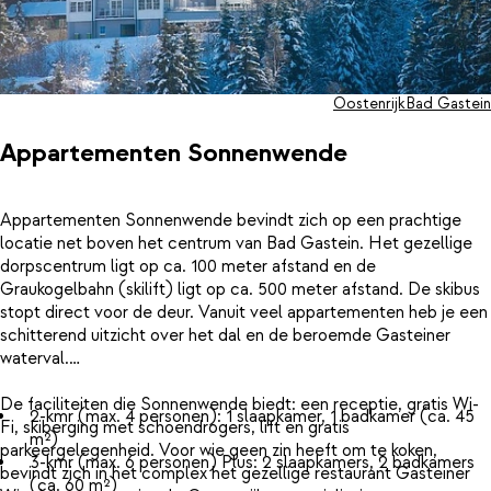
Oostenrijk
Bad Gastein
Appartementen Sonnenwende
Appartementen Sonnenwende bevindt zich op een prachtige
locatie net boven het centrum van Bad Gastein. Het gezellige
dorpscentrum ligt op ca. 100 meter afstand en de
Graukogelbahn (skilift) ligt op ca. 500 meter afstand. De skibus
stopt direct voor de deur. Vanuit veel appartementen heb je een
schitterend uitzicht over het dal en de beroemde Gasteiner
waterval.
De faciliteiten die Sonnenwende biedt: een receptie, gratis Wi-
2-kmr (max. 4 personen): 1 slaapkamer, 1 badkamer (ca. 45
Fi, skiberging met schoendrogers, lift en gratis
m²)
parkeergelegenheid. Voor wie geen zin heeft om te koken,
3-kmr (max. 6 personen) Plus: 2 slaapkamers, 2 badkamers
bevindt zich in het complex het gezellige restaurant Gasteiner
(ca. 60 m²)