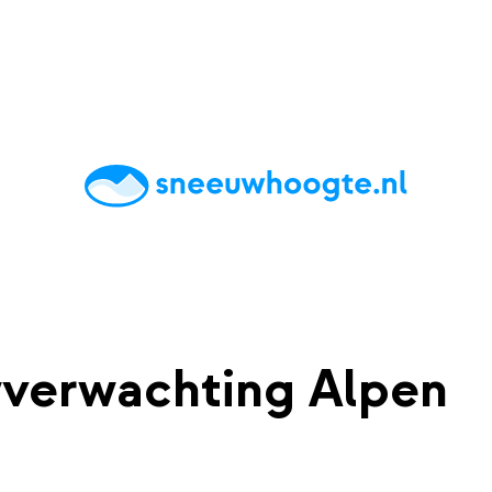
chting
Accommodaties
Tips
Reviews
Live updates
App
verwachting Alpen