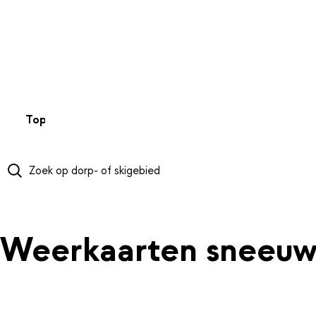
NAAR HOOFDINHOUD
Top 50
Webcams
Wintersportweer
Kaarten
Sneeuwverwa
Weerkaarten sneeuw