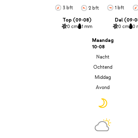
3 bft
1 bft
2 bft
Top (09-08)
Dal (09-0
0 cm
1 mm
0 cm
0
Maandag
10-08
Nacht
Ochtend
Middag
Avond