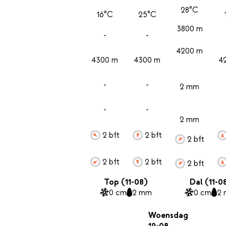
28°C
16°C
25°C
3800 m
-
-
4200 m
4300 m
4300 m
4
-
-
2 mm
-
-
2 mm
2 bft
2 bft
2 bft
2 bft
2 bft
2 bft
Top (11-08)
Dal (11-0
0 cm
2 mm
0 cm
2
Woensdag