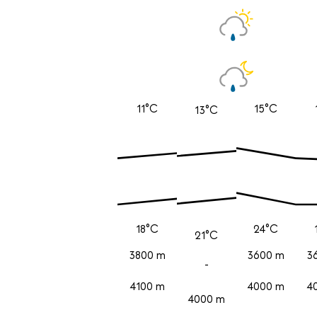
11°C
15°C
13°C
18°C
24°C
21°C
3800 m
3600 m
3
-
4100 m
4000 m
4
4000 m