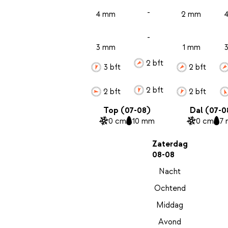
-
4 mm
2 mm
-
3 mm
1 mm
2 bft
3 bft
2 bft
2 bft
2 bft
2 bft
Top (07-08)
Dal (07-0
0 cm
10 mm
0 cm
7
Zaterdag
08-08
Nacht
Ochtend
Middag
Avond