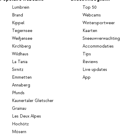
Lumbrein
Top 50
Brand
Webcams
Kippel
Wintersportweer
Tegernsee
Kaarten
Weißensee
Sneeuwverwachting
Kirchberg
Accommodaties
Wildhaus
Tips
La Tania
Reviews
Sirnitz
Live updates
Emmetten
App
Annaberg
Pfunds
Kaunertaler Gletscher
Grainau
Les Deux Alpes
Hochötz
Mösern