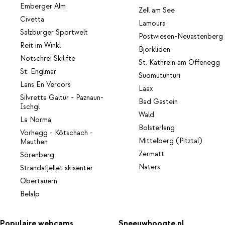
Emberger Alm
Zell am See
Civetta
Lamoura
Salzburger Sportwelt
Postwiesen-Neuastenberg
Reit im Winkl
Björkliden
Notschrei Skilifte
St. Kathrein am Offenegg
St. Englmar
Suomutunturi
Lans En Vercors
Laax
Silvretta Galtür - Paznaun-
Bad Gastein
Ischgl
Wald
La Norma
Bolsterlang
Vorhegg - Kötschach -
Mittelberg (Pitztal)
Mauthen
Zermatt
Sörenberg
Naters
Strandafjellet skisenter
Obertauern
Belalp
Populaire webcams
Sneeuwhoogte.nl