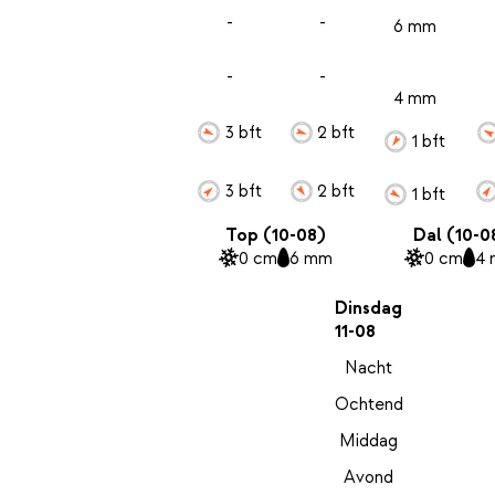
-
-
6 mm
-
-
4 mm
3 bft
2 bft
1 bft
3 bft
2 bft
1 bft
Top (10-08)
Dal (10-0
0 cm
6 mm
0 cm
4
Dinsdag
11-08
Nacht
Ochtend
Middag
Avond