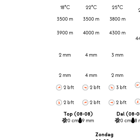
18°C
22°C
25°C
3500 m
3500 m
3800 m
3900 m
4000 m
4300 m
4
2 mm
4 mm
3 mm
2 mm
4 mm
2 mm
2 bft
2 bft
3 bft
2 bft
2 bft
2 bft
Top (08-08)
Dal (08-0
0 cm
9 mm
0 cm
8
Zondag