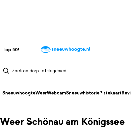
NAAR HOOFDINHOUD
Top 50
Webcams
Wintersportweer
Kaarten
Sneeuwverwacht
Sneeuwhoogte
Weer
Webcam
Sneeuwhistorie
Pistekaart
Rev
Weer Schönau am Königssee