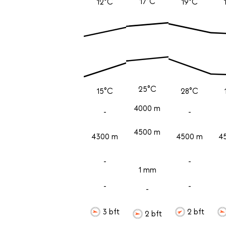
17°C
12°C
19°C
25°C
15°C
28°C
4000 m
-
-
4500 m
4300 m
4500 m
4
-
-
1 mm
-
-
-
3 bft
2 bft
2 bft