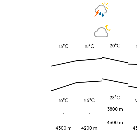
20°C
13°C
18°C
28°C
16°C
26°C
3800 m
-
-
4300 m
4300 m
4200 m
4