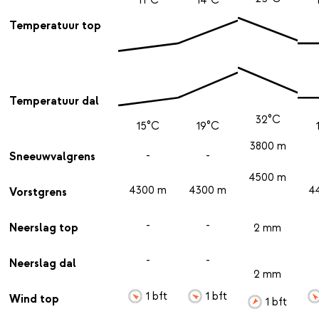
Temperatuur top
Temperatuur dal
32°C
15°C
19°C
3800 m
-
-
Sneeuwvalgrens
4500 m
4300 m
4300 m
4
Vorstgrens
-
-
Neerslag top
2 mm
-
-
Neerslag dal
2 mm
1 bft
1 bft
Wind top
1 bft