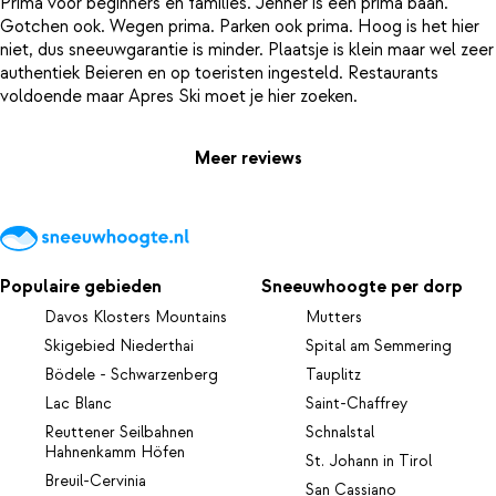
Prima voor beginners en families. Jenner is een prima baan.
Gotchen ook. Wegen prima. Parken ook prima. Hoog is het hier
niet, dus sneeuwgarantie is minder. Plaatsje is klein maar wel zeer
authentiek Beieren en op toeristen ingesteld. Restaurants
Meer reviews
Populaire gebieden
Sneeuwhoogte per dorp
Davos Klosters Mountains
Mutters
Skigebied Niederthai
Spital am Semmering
Bödele - Schwarzenberg
Tauplitz
Lac Blanc
Saint-Chaffrey
Reuttener Seilbahnen
Schnalstal
Hahnenkamm Höfen
St. Johann in Tirol
Breuil-Cervinia
San Cassiano