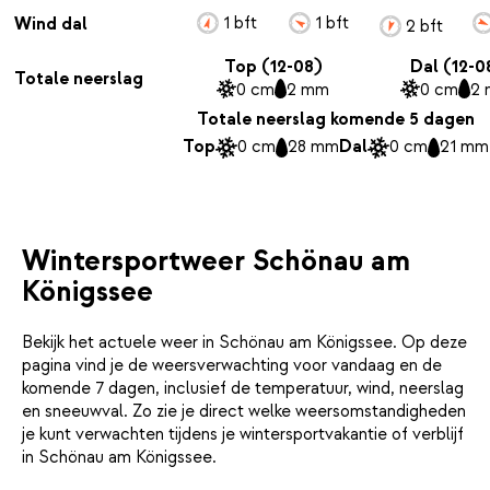
1 bft
1 bft
Wind dal
2 bft
Top (12-08)
Dal (12-0
Totale neerslag
0 cm
2 mm
0 cm
2
Totale neerslag komende 5 dagen
Top
0 cm
28 mm
Dal
0 cm
21 mm
Wintersportweer Schönau am
Königssee
Bekijk het actuele weer in Schönau am Königssee. Op deze
pagina vind je de weersverwachting voor vandaag en de
komende 7 dagen, inclusief de temperatuur, wind, neerslag
en sneeuwval. Zo zie je direct welke weersomstandigheden
je kunt verwachten tijdens je wintersportvakantie of verblijf
in Schönau am Königssee.