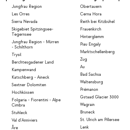
Jungfrau Region
Obertauern
Les Orres
Cerna Hora
Sierra Nevada
Reith bei Kitzbühel
Skigebiet Spitzingsee-
Frauenkirch
Tegernsee
Hinterglemm
Jungfrau Region - Mürren
Piau Engaly
- Schilthorn
Marktschellenberg
Trysil
Zug
Berchtesgadener Land
Au
Kampenwand
Bad Sachsa
Katschberg - Aineck
Waltensburg
Sextner Dolomiten
Prémanon
Hochkössen
Gstaad Glacier 3000
Folgaria - Fiorentini - Alpe
Wagrain
Cimbra
Bruneck
Stuhleck
St. Ulrich am Pillersee
Val d'Anniviers
Lenk
Åre