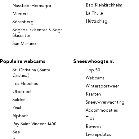
Bad Kleinkirchheim
Nassfeld-Hermagor
La Thuile
Mieders
Hüttschlag
Sörenberg
Sogndal skisenter & Sogn
Skisenter
San Martino
Populaire webcams
Sneeuwhoogte.nl
St. Christina (Santa
Top 50
Cristina)
Webcams
Les Houches
Wintersportweer
Oberried
Kaarten
Sulden
Sneeuwverwachting
Zinal
Accommodaties
Alpbach
Tips
Puy Saint Vincent 1400
Reviews
See
Live updates