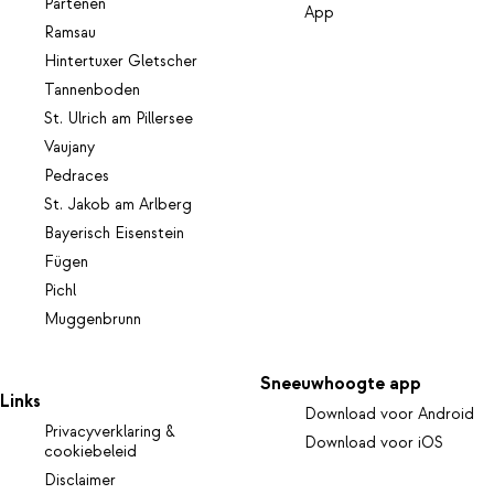
Partenen
App
Ramsau
Hintertuxer Gletscher
Tannenboden
St. Ulrich am Pillersee
Vaujany
Pedraces
St. Jakob am Arlberg
Bayerisch Eisenstein
Fügen
Pichl
Muggenbrunn
Sneeuwhoogte app
Links
Download voor Android
Privacyverklaring &
Download voor iOS
cookiebeleid
Disclaimer