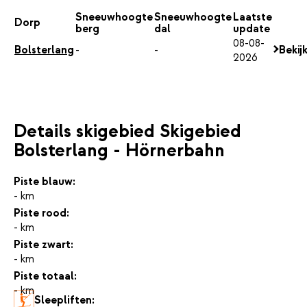
Sneeuwhoogte
Sneeuwhoogte
Laatste
Dorp
berg
dal
update
08-08-
Bolsterlang
-
-
Bekij
2026
Details skigebied Skigebied
Bolsterlang - Hörnerbahn
Piste blauw:
- km
Piste rood:
- km
Piste zwart:
- km
Piste totaal:
- km
Sleepliften: