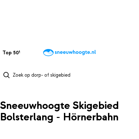
NAAR HOOFDINHOUD
Top 50
Webcams
Wintersportweer
Kaarten
Sneeuwverwacht
Sneeuwhoogte Skigebied
Bolsterlang - Hörnerbahn