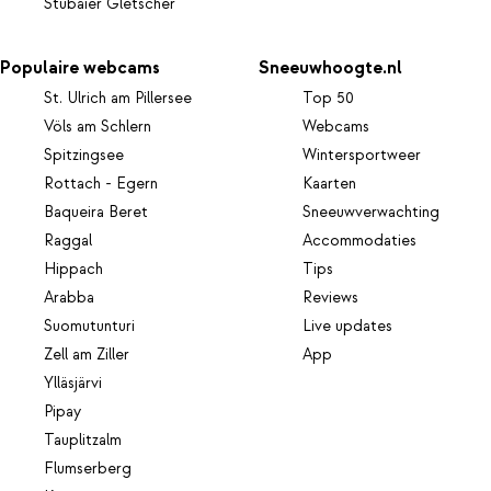
Stubaier Gletscher
Populaire webcams
Sneeuwhoogte.nl
St. Ulrich am Pillersee
Top 50
Völs am Schlern
Webcams
Spitzingsee
Wintersportweer
Rottach - Egern
Kaarten
Baqueira Beret
Sneeuwverwachting
Raggal
Accommodaties
Hippach
Tips
Arabba
Reviews
Suomutunturi
Live updates
Zell am Ziller
App
Ylläsjärvi
Pipay
Tauplitzalm
Flumserberg