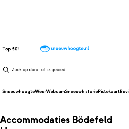
NAAR HOOFDINHOUD
Top 50
Webcams
Wintersportweer
Kaarten
Sneeuwverwacht
Sneeuwhoogte
Weer
Webcam
Sneeuwhistorie
Pistekaart
Rev
Accommodaties Bödefeld