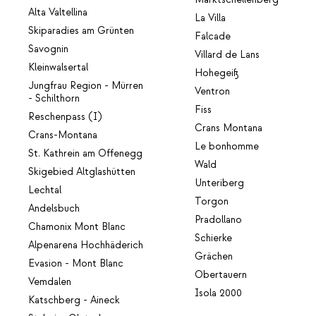
Alta Valtellina
La Villa
Skiparadies am Grünten
Falcade
Savognin
Villard de Lans
Kleinwalsertal
Hohegeiß
Jungfrau Region - Mürren
Ventron
- Schilthorn
Fiss
Reschenpass (I)
Crans Montana
Crans-Montana
Le bonhomme
St. Kathrein am Offenegg
Wald
Skigebied Altglashütten
Unteriberg
Lechtal
Torgon
Andelsbuch
Pradollano
Chamonix Mont Blanc
Schierke
Alpenarena Hochhäderich
Grächen
Evasion - Mont Blanc
Obertauern
Vemdalen
Isola 2000
Katschberg - Aineck