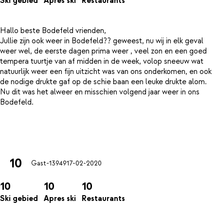
Ski gebied
Apres ski
Restaurants
Hallo beste Bodefeld vrienden,
Jullie zijn ook weer in Bodefeld?? geweest, nu wij in elk geval
weer wel, de eerste dagen prima weer , veel zon en een goed
tempera tuurtje van af midden in de week, volop sneeuw wat
natuurlijk weer een fijn uitzicht was van ons onderkomen, en ook
de nodige drukte gaf op de schie baan een leuke drukte alom.
Nu dit was het alweer en misschien volgend jaar weer in ons
Bodefeld.
10
Gast-13949
17-02-2020
10
10
10
Ski gebied
Apres ski
Restaurants