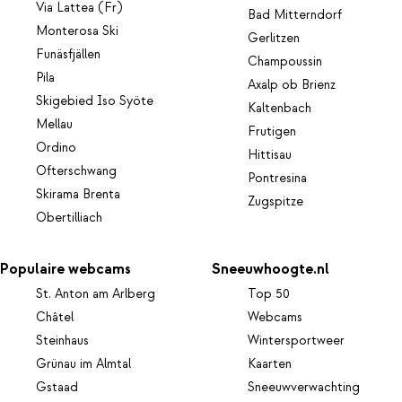
Via Lattea (Fr)
Bad Mitterndorf
Monterosa Ski
Gerlitzen
Funäsfjällen
Champoussin
Pila
Axalp ob Brienz
Skigebied Iso Syöte
Kaltenbach
Mellau
Frutigen
Ordino
Hittisau
Ofterschwang
Pontresina
Skirama Brenta
Zugspitze
Obertilliach
Populaire webcams
Sneeuwhoogte.nl
St. Anton am Arlberg
Top 50
Châtel
Webcams
Steinhaus
Wintersportweer
Grünau im Almtal
Kaarten
Gstaad
Sneeuwverwachting