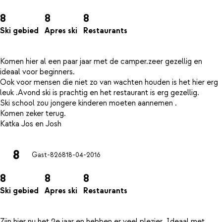
8
8
8
Ski gebied
Apres ski
Restaurants
Komen hier al een paar jaar met de camper.zeer gezellig en
ideaal voor beginners.
Ook voor mensen die niet zo van wachten houden is het hier erg
leuk .Avond ski is prachtig en het restaurant is erg gezellig.
Ski school zou jongere kinderen moeten aannemen .
Komen zeker terug.
8
Gast-8268
18-04-2016
8
8
8
Ski gebied
Apres ski
Restaurants
Zijn hier nu het 2e jaar en hebben er veel plezier. Ideaal met