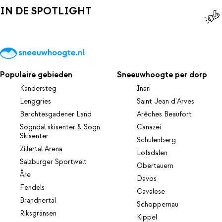
IN DE SPOTLIGHT
Populaire gebieden
Sneeuwhoogte per dorp
Kandersteg
Inari
Lenggries
Saint Jean d'Arves
Berchtesgadener Land
Arêches Beaufort
Sogndal skisenter & Sogn
Canazei
Skisenter
Schulenberg
Zillertal Arena
Lofsdalen
Salzburger Sportwelt
Obertauern
Åre
Davos
Fendels
Cavalese
Brandnertal
Schoppernau
Riksgränsen
Kippel