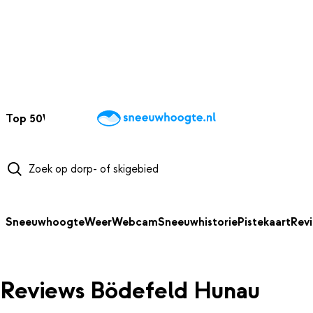
NAAR HOOFDINHOUD
Top 50
Webcams
Wintersportweer
Kaarten
Sneeuwverwacht
Sneeuwhoogte
Weer
Webcam
Sneeuwhistorie
Pistekaart
Rev
Reviews Bödefeld Hunau