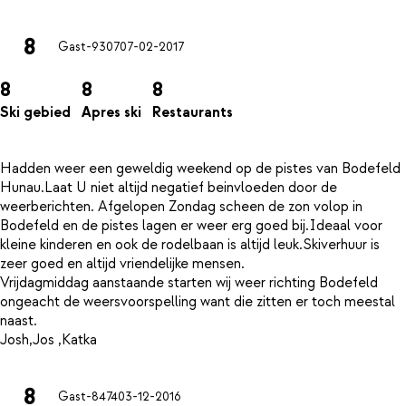
8
Gast-9307
07-02-2017
8
8
8
Ski gebied
Apres ski
Restaurants
Hadden weer een geweldig weekend op de pistes van Bodefeld
Hunau.Laat U niet altijd negatief beinvloeden door de
weerberichten. Afgelopen Zondag scheen de zon volop in
Bodefeld en de pistes lagen er weer erg goed bij.Ideaal voor
kleine kinderen en ook de rodelbaan is altijd leuk.Skiverhuur is
zeer goed en altijd vriendelijke mensen.
Vrijdagmiddag aanstaande starten wij weer richting Bodefeld
ongeacht de weersvoorspelling want die zitten er toch meestal
naast.
8
Gast-8474
03-12-2016