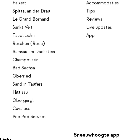
Falkert
Accommodaties
Spittal an der Drau
Tips
Le Grand Bornand
Reviews
Sankt Veit
Live updates
Tauplitzalm
App
Reschen (Resia)
Ramsau am Dachstein
Champoussin
Bad Sachsa
Oberried
Sand in Taufers
Hittisau
Obergurgl
Cavalese
Pec Pod Snezkou
Sneeuwhoogte app
Links