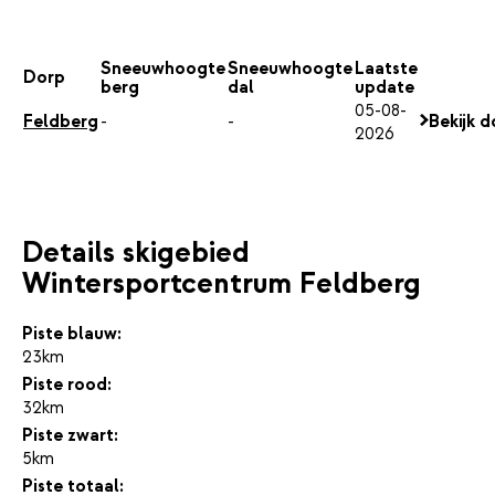
Sneeuwhoogte
Sneeuwhoogte
Laatste
Dorp
berg
dal
update
05-08-
Feldberg
-
-
Bekijk d
2026
Details skigebied
Wintersportcentrum Feldberg
Piste blauw:
23km
Piste rood:
32km
Piste zwart:
5km
Piste totaal: