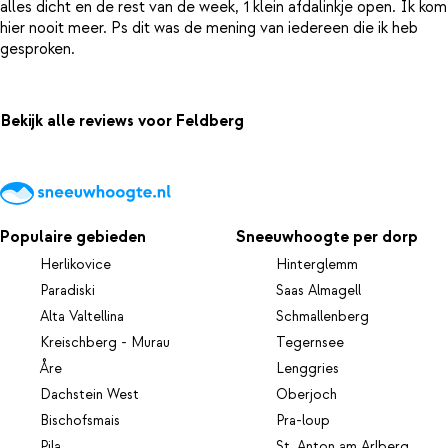
alles dicht en de rest van de week, 1 klein afdalinkje open. Ik kom
hier nooit meer. Ps dit was de mening van iedereen die ik heb
Bekijk alle reviews voor Feldberg
Populaire gebieden
Sneeuwhoogte per dorp
Herlikovice
Hinterglemm
Paradiski
Saas Almagell
Alta Valtellina
Schmallenberg
Kreischberg - Murau
Tegernsee
Åre
Lenggries
Dachstein West
Oberjoch
Bischofsmais
Pra-loup
Pila
St. Anton am Arlberg