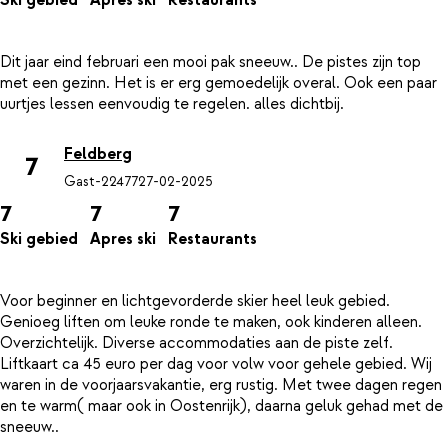
Ski gebied
Apres ski
Restaurants
Dit jaar eind februari een mooi pak sneeuw.. De pistes zijn top
met een gezinn. Het is er erg gemoedelijk overal. Ook een paar
Feldberg
7
Gast-22477
27-02-2025
7
7
7
Ski gebied
Apres ski
Restaurants
Voor beginner en lichtgevorderde skier heel leuk gebied.
Genioeg liften om leuke ronde te maken, ook kinderen alleen.
Overzichtelijk. Diverse accommodaties aan de piste zelf.
Liftkaart ca 45 euro per dag voor volw voor gehele gebied. Wij
waren in de voorjaarsvakantie, erg rustig. Met twee dagen regen
en te warm( maar ook in Oostenrijk), daarna geluk gehad met de