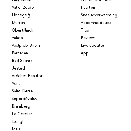
Längenfeld
Wintersportweer
Val di Zoldo
Kaarten
Hohegeiß
Sneeuwverwachting
Mürren
Accommodaties
Obertilliach
Tips
Valata
Reviews
Axalp ob Brienz
Live updates
Partenen
App
Bad Sachsa
Ještěd
Arêches Beaufort
Vent
Saint Pierre
Superdévoluy
Bramberg
Le Corbier
Ischgl
Mals