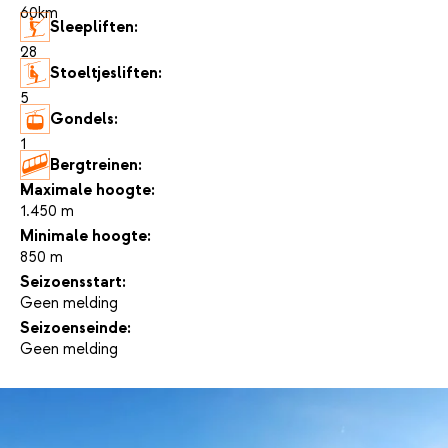
60km
Sleepliften:
28
Stoeltjesliften:
5
Gondels:
1
Bergtreinen:
-
Maximale hoogte:
1.450 m
Minimale hoogte:
850 m
Seizoensstart:
Geen melding
Seizoenseinde:
Geen melding