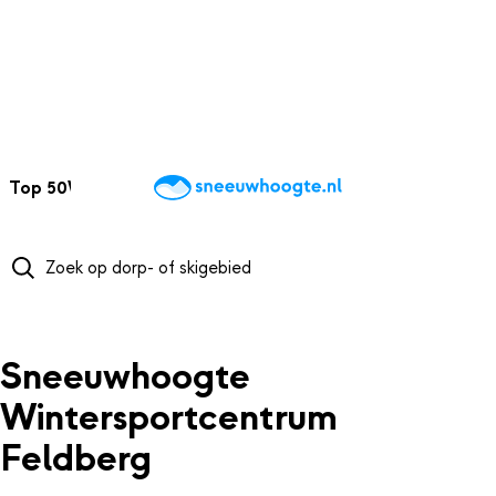
NAAR HOOFDINHOUD
Top 50
Webcams
Wintersportweer
Kaarten
Sneeuwverwacht
Sneeuwhoogte
Wintersportcentrum
Feldberg