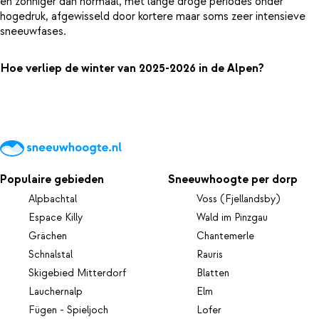
en zonniger dan normaal, met lange droge periodes onder
hogedruk, afgewisseld door kortere maar soms zeer intensieve
sneeuwfases.
Hoe verliep de winter van 2025-2026 in de Alpen?
Populaire gebieden
Sneeuwhoogte per dorp
Alpbachtal
Voss (Fjellandsby)
Espace Killy
Wald im Pinzgau
Grächen
Chantemerle
Schnalstal
Rauris
Skigebied Mitterdorf
Blatten
Lauchernalp
Elm
Fügen - Spieljoch
Lofer