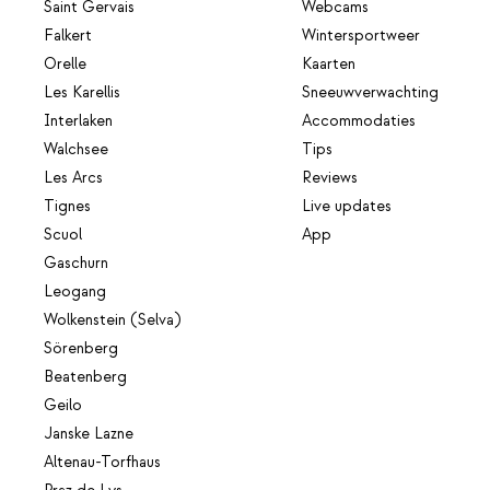
Saint Gervais
Webcams
Falkert
Wintersportweer
Orelle
Kaarten
Les Karellis
Sneeuwverwachting
Interlaken
Accommodaties
Walchsee
Tips
Les Arcs
Reviews
Tignes
Live updates
Scuol
App
Gaschurn
Leogang
Wolkenstein (Selva)
Sörenberg
Beatenberg
Geilo
Janske Lazne
Altenau-Torfhaus