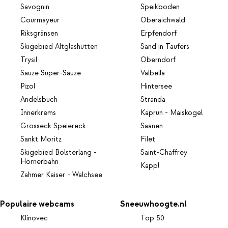
Savognin
Speikboden
Courmayeur
Oberaichwald
Riksgränsen
Erpfendorf
Skigebied Altglashütten
Sand in Taufers
Trysil
Oberndorf
Sauze Super-Sauze
Valbella
Pizol
Hintersee
Andelsbuch
Stranda
Innerkrems
Kaprun - Maiskogel
Grosseck Speiereck
Saanen
Sankt Moritz
Filet
Skigebied Bolsterlang -
Saint-Chaffrey
Hörnerbahn
Kappl
Zahmer Kaiser - Walchsee
Populaire webcams
Sneeuwhoogte.nl
Klínovec
Top 50