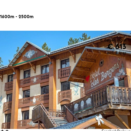
1600m - 2500m
8 dagen vanaf
€ 613
incl. skipas