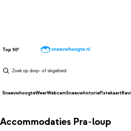
NAAR HOOFDINHOUD
Top 50
Webcams
Wintersportweer
Kaarten
Sneeuwverwacht
Sneeuwhoogte
Weer
Webcam
Sneeuwhistorie
Pistekaart
Rev
Accommodaties Pra-loup