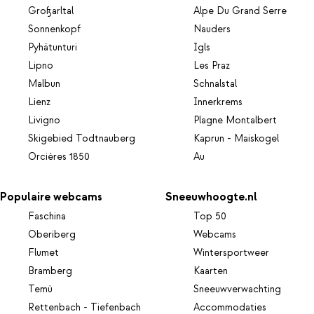
Großarltal
Alpe Du Grand Serre
Sonnenkopf
Nauders
Pyhätunturi
Igls
Lipno
Les Praz
Malbun
Schnalstal
Lienz
Innerkrems
Livigno
Plagne Montalbert
Skigebied Todtnauberg
Kaprun - Maiskogel
Orcières 1850
Au
Populaire webcams
Sneeuwhoogte.nl
Faschina
Top 50
Oberiberg
Webcams
Flumet
Wintersportweer
Bramberg
Kaarten
Temù
Sneeuwverwachting
Rettenbach - Tiefenbach
Accommodaties