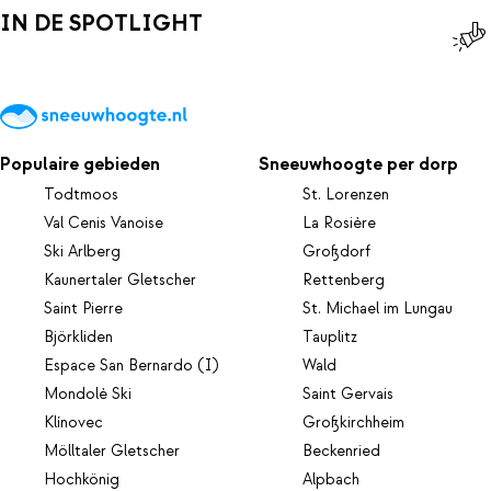
IN DE SPOTLIGHT
Populaire gebieden
Sneeuwhoogte per dorp
Todtmoos
St. Lorenzen
Val Cenis Vanoise
La Rosière
Ski Arlberg
Großdorf
Kaunertaler Gletscher
Rettenberg
Saint Pierre
St. Michael im Lungau
Björkliden
Tauplitz
Espace San Bernardo (I)
Wald
Mondolè Ski
Saint Gervais
Klínovec
Großkirchheim
Mölltaler Gletscher
Beckenried
Hochkönig
Alpbach