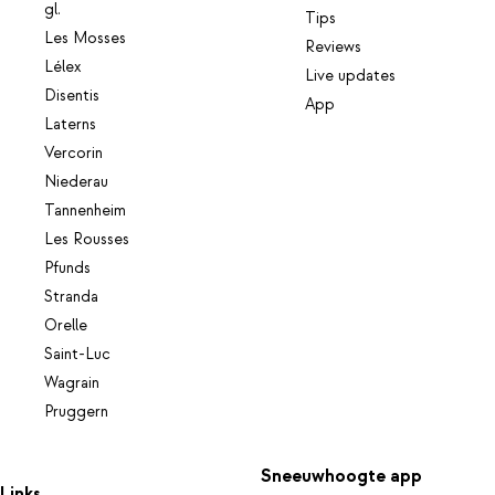
gl.
Tips
Les Mosses
Reviews
Lélex
Live updates
Disentis
App
Laterns
Vercorin
Niederau
Tannenheim
Les Rousses
Pfunds
Stranda
Orelle
Saint-Luc
Wagrain
Pruggern
Sneeuwhoogte app
Links