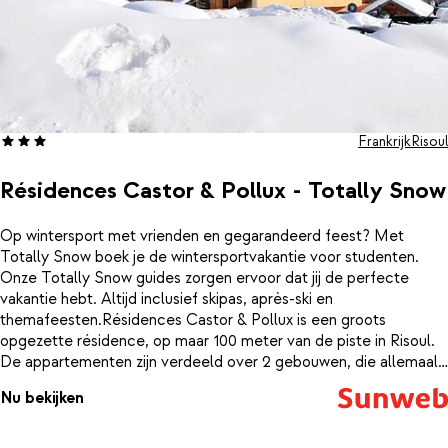
Frankrijk
Risoul
Résidences Castor & Pollux - Totally Snow
Op wintersport met vrienden en gegarandeerd feest? Met
Totally Snow boek je de wintersportvakantie voor studenten.
Onze Totally Snow guides zorgen ervoor dat jij de perfecte
vakantie hebt. Altijd inclusief skipas, après-ski en
themafeesten.Résidences Castor & Pollux is een groots
opgezette résidence, op maar 100 meter van de piste in Risoul.
De appartementen zijn verdeeld over 2 gebouwen, die allemaal
op loopafstand van het gezellige centrum liggen. Zo sta je 's
Nu bekijken
ochtends dus zo op de ski's en 's avonds ook zo tussen de après-
ski. De appartementen zijn netjes ingericht. Na een dag
slalommen over de piste kun je het gezellig maken in je