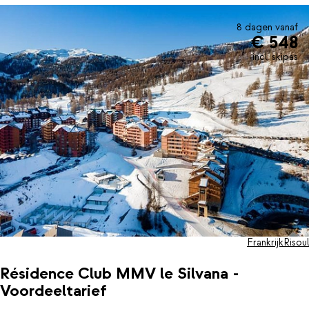
appartement of de gezelligheid van het centrum opzoeken. En
dat is in Risoul zeker een aanrader; hier vind je vele leuke
8 dagen vanaf
€ 548
restaurantjes en bruisende après-ski.
incl. skipas
Frankrijk
Risoul
Résidence Club MMV le Silvana -
Voordeeltarief