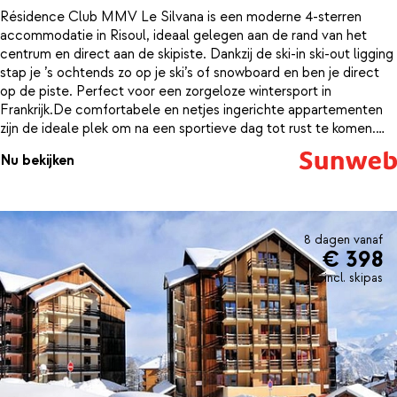
Résidence Club MMV Le Silvana is een moderne 4-sterren
accommodatie in Risoul, ideaal gelegen aan de rand van het
centrum en direct aan de skipiste. Dankzij de ski-in ski-out ligging
stap je ’s ochtends zo op je ski’s of snowboard en ben je direct
op de piste. Perfect voor een zorgeloze wintersport in
Frankrijk.De comfortabele en netjes ingerichte appartementen
zijn de ideale plek om na een sportieve dag tot rust te komen.
Wie nog energie over heeft kan een baantje trekken in het
Nu bekijken
binnenzwembad. Liever ontspannen? Geniet van de sauna of kies
voor een weldadige massage in de wellness.
8 dagen vanaf
€ 398
incl. skipas