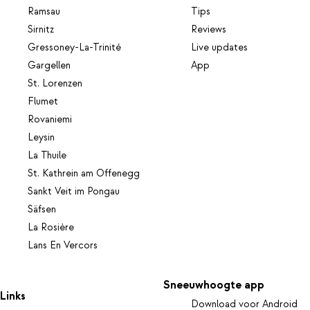
Ramsau
Tips
Sirnitz
Reviews
Gressoney-La-Trinité
Live updates
Gargellen
App
St. Lorenzen
Flumet
Rovaniemi
Leysin
La Thuile
St. Kathrein am Offenegg
Sankt Veit im Pongau
Säfsen
La Rosière
Lans En Vercors
Sneeuwhoogte app
Links
Download voor Android