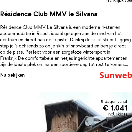
Frankrijk
Risoul
Résidence Club MMV le Silvana
Résidence Club MMV Le Silvana is een moderne 4-sterren
accommodatie in Risoul, ideaal gelegen aan de rand van het
centrum en direct aan de skipiste. Dankzij de ski-in ski-out ligging
stap je ’s ochtends zo op je ski’s of snowboard en ben je direct
op de piste. Perfect voor een zorgeloze wintersport in
Frankrijk.De comfortabele en netjes ingerichte appartementen
zijn de ideale plek om na een sportieve dag tot rust te komen.
Wie nog energie over heeft kan een baantje trekken in het
Nu bekijken
binnenzwembad. Liever ontspannen? Geniet van de sauna of kies
voor een weldadige massage in de wellness.
8 dagen vanaf
€ 1.041
incl. skipas