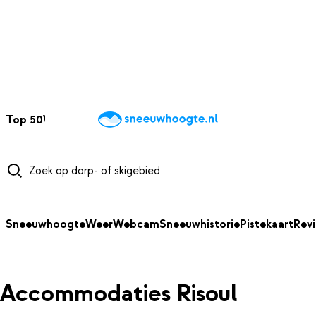
NAAR HOOFDINHOUD
Top 50
Webcams
Wintersportweer
Kaarten
Sneeuwverwacht
Sneeuwhoogte
Weer
Webcam
Sneeuwhistorie
Pistekaart
Rev
Accommodaties Risoul