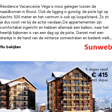
Résidence Vacancéole Véga is mooi gelegen tussen de
naaldbomen in Risoul. Ook de ligging is gunstig; de piste ligt op
slechts 300 meter en het centrum is ook op loopafstand. Zo zit
je dus nooit ver bij de actie vandaan.De appartementen zijn
comfortabel ingericht en hebben allemaal een balkon, waar het
heerlijk bijkomen is van een dag op de piste. Geniet met een
drankje in de hand van de winterse zonnestralen en bedenk welke
pistes je morgen wilt gaan ontdekken. 's Avonds kun je gerust
Nu bekijken
een wijntje bestellen in één van de restaurants in het centrum,
want je kunt lopend terug naar je appartement. Het is tenslotte
vakantie!
8 dagen vanaf
€ 415
incl. skipas