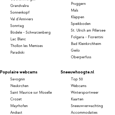
Pruggern
Grandvalira
Mals
Sonnenkopf
Kläppen
Val d'Anniviers
Speikboden
Sonntag
St. Ulrich am Pillersee
Bödele - Schwarzenberg
Folgaria - Fiorentini
Lac Blanc
Bad Kleinkirchheim
Thollon les Memises
Geilo
Paradiski
Oberperfuss
Populaire webcams
Sneeuwhoogte.nl
Savognin
Top 50
Neukirchen
Webcams
Saint Maurice sur Moselle
Wintersportweer
Crozet
Kaarten
Mayrhofen
Sneeuwverwachting
Andiast
Accommodaties