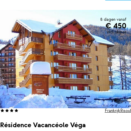
spelletjes te spelen met andere kinderen. Hier wil je toch nooit
meer weg?
8 dagen vanaf
€ 450
incl. skipas
Frankrijk
Risoul
Résidence Vacancéole Véga