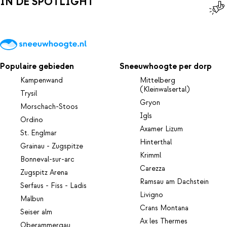
IN DE SPOTLIGHT
Populaire gebieden
Sneeuwhoogte per dorp
Kampenwand
Mittelberg
(Kleinwalsertal)
Trysil
Gryon
Morschach-Stoos
Igls
Ordino
Axamer Lizum
St. Englmar
Hinterthal
Grainau - Zugspitze
Krimml
Bonneval-sur-arc
Carezza
Zugspitz Arena
Ramsau am Dachstein
Serfaus - Fiss - Ladis
Livigno
Malbun
Crans Montana
Seiser alm
Ax les Thermes
Oberammergau