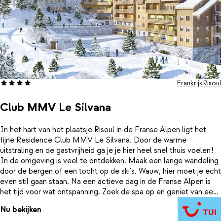
Frankrijk
Risoul
Club MMV Le Silvana
In het hart van het plaatsje Risoul in de Franse Alpen ligt het
fijne Residence Club MMV Le Silvana. Door de warme
uitstraling en de gastvrijheid ga je je hier heel snel thuis voelen!
In de omgeving is veel te ontdekken. Maak een lange wandeling
door de bergen of een tocht op de ski's. Wauw, hier moet je echt
even stil gaan staan. Na een actieve dag in de Franse Alpen is
het tijd voor wat ontspanning. Zoek de spa op en geniet van een
ontspannende massage. Heerlijk om even tot rust te komen. De
Nu bekijken
kinderen kunnen altijd terecht bij de Kids Club om de leukste