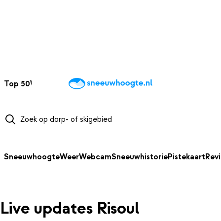
NAAR HOOFDINHOUD
Top 50
Webcams
Wintersportweer
Kaarten
Sneeuwverwacht
Sneeuwhoogte
Weer
Webcam
Sneeuwhistorie
Pistekaart
Rev
Live updates Risoul