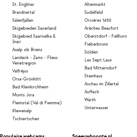
St. Englmar
Altenmarkt
Brandnertal
Sudelfeld
Sälenfjällen
Orcières 1450
Skigebieden Sauerland
Arêches Beaufort
Skigebied Saariselka &
Oberstdorf - Fellhorn
Inari
Fieberbrunn
Axalp ob Brienz
Sölden
Landeck - Zams - Fliess
Les Sept Laux
Venetregion
Bad Mitterndorf
Valfréjus
Steinhaus
Orsa-Grönklitt
Aschau im Zillertal
Bad Kleinkirchheim
Auffach
Monts Jura
Warth
Fleimstal (Val di Fiemme)
Unterwasser
Klewenalp
Tschiertschen
Populaire webcams
Sneeuwhoogte.nl