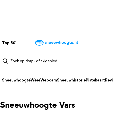
NAAR HOOFDINHOUD
Top 50
Webcams
Wintersportweer
Kaarten
Sneeuwverwacht
Sneeuwhoogte
Weer
Webcam
Sneeuwhistorie
Pistekaart
Rev
Sneeuwhoogte Vars