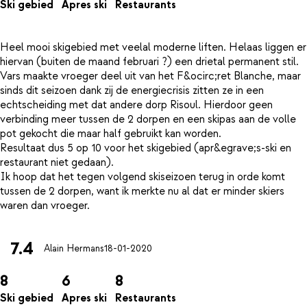
Ski gebied
Apres ski
Restaurants
Heel mooi skigebied met veelal moderne liften. Helaas liggen er
hiervan (buiten de maand februari ?) een drietal permanent stil.
Vars maakte vroeger deel uit van het F&ocirc;ret Blanche, maar
sinds dit seizoen dank zij de energiecrisis zitten ze in een
echtscheiding met dat andere dorp Risoul. Hierdoor geen
verbinding meer tussen de 2 dorpen en een skipas aan de volle
pot gekocht die maar half gebruikt kan worden.
Resultaat dus 5 op 10 voor het skigebied (apr&egrave;s-ski en
restaurant niet gedaan).
Ik hoop dat het tegen volgend skiseizoen terug in orde komt
tussen de 2 dorpen, want ik merkte nu al dat er minder skiers
7.4
Alain Hermans
18-01-2020
8
6
8
Ski gebied
Apres ski
Restaurants