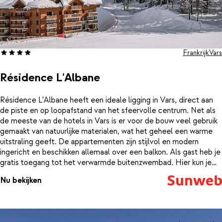
Frankrijk
Vars
Résidence L'Albane
Résidence L’Albane heeft een ideale ligging in Vars, direct aan
de piste en op loopafstand van het sfeervolle centrum. Net als
de meeste van de hotels in Vars is er voor de bouw veel gebruik
gemaakt van natuurlijke materialen, wat het geheel een warme
uitstraling geeft. De appartementen zijn stijlvol en modern
ingericht en beschikken allemaal over een balkon. Als gast heb je
gratis toegang tot het verwarmde buitenzwembad. Hier kun je
heerlijk bijkomen van een drukke dag op de piste. Residence
Nu bekijken
L’Albane is ook zeer geschikt voor gezinnen met kleine kinderen;
op loopafstand vind je de sneeuwtuin van de skischool, waar de
allerkleinsten spelenderwijs leren skiën.