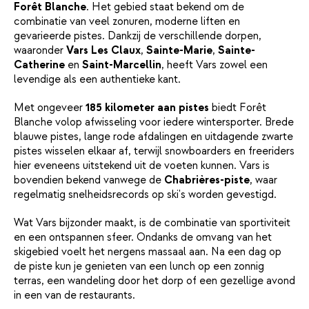
Forêt Blanche
. Het gebied staat bekend om de
combinatie van veel zonuren, moderne liften en
gevarieerde pistes. Dankzij de verschillende dorpen,
waaronder
Vars Les Claux
,
Sainte-Marie
,
Sainte-
Catherine
en
Saint-Marcellin
, heeft Vars zowel een
levendige als een authentieke kant.
Met ongeveer
185 kilometer aan pistes
biedt Forêt
Blanche volop afwisseling voor iedere wintersporter. Brede
blauwe pistes, lange rode afdalingen en uitdagende zwarte
pistes wisselen elkaar af, terwijl snowboarders en freeriders
hier eveneens uitstekend uit de voeten kunnen. Vars is
bovendien bekend vanwege de
Chabrières-piste
, waar
regelmatig snelheidsrecords op ski's worden gevestigd.
Wat Vars bijzonder maakt, is de combinatie van sportiviteit
en een ontspannen sfeer. Ondanks de omvang van het
skigebied voelt het nergens massaal aan. Na een dag op
de piste kun je genieten van een lunch op een zonnig
terras, een wandeling door het dorp of een gezellige avond
in een van de restaurants.