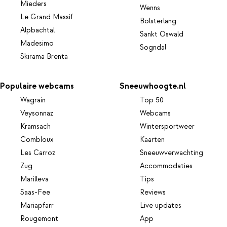
Mieders
Wenns
Le Grand Massif
Bolsterlang
Alpbachtal
Sankt Oswald
Madesimo
Sogndal
Skirama Brenta
Populaire webcams
Sneeuwhoogte.nl
Wagrain
Top 50
Veysonnaz
Webcams
Kramsach
Wintersportweer
Combloux
Kaarten
Les Carroz
Sneeuwverwachting
Zug
Accommodaties
Marilleva
Tips
Saas-Fee
Reviews
Mariapfarr
Live updates
Rougemont
App