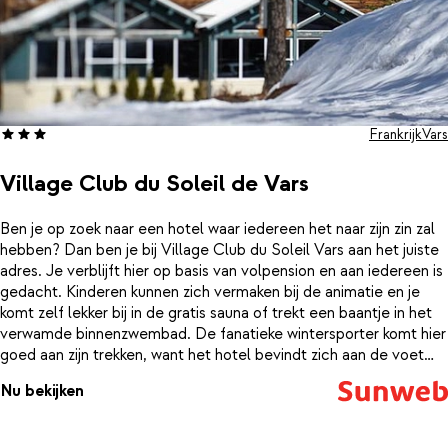
Frankrijk
Vars
Village Club du Soleil de Vars
Ben je op zoek naar een hotel waar iedereen het naar zijn zin zal
hebben? Dan ben je bij Village Club du Soleil Vars aan het juiste
adres. Je verblijft hier op basis van volpension en aan iedereen is
gedacht. Kinderen kunnen zich vermaken bij de animatie en je
komt zelf lekker bij in de gratis sauna of trekt een baantje in het
verwamde binnenzwembad. De fanatieke wintersporter komt hier
goed aan zijn trekken, want het hotel bevindt zich aan de voet
van de piste in een mooie, bosrijke omgeving. Dat wordt een fijne
Nu bekijken
wintersport!