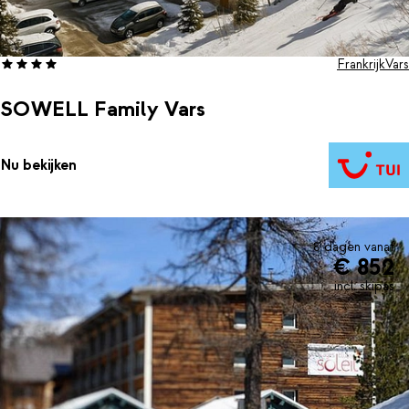
Frankrijk
Vars
SOWELL Family Vars
Nu bekijken
8 dagen vanaf
€ 852
incl. skipas