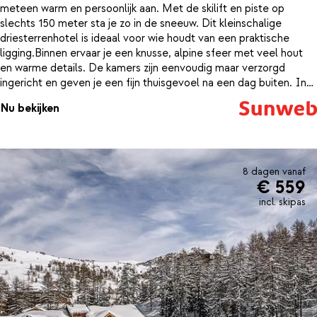
meteen warm en persoonlijk aan. Met de skilift en piste op
slechts 150 meter sta je zo in de sneeuw. Dit kleinschalige
driesterrenhotel is ideaal voor wie houdt van een praktische
ligging.Binnen ervaar je een knusse, alpine sfeer met veel hout
en warme details. De kamers zijn eenvoudig maar verzorgd
ingericht en geven je een fijn thuisgevoel na een dag buiten. In
het hotel vind je een restaurant waar je ’s avonds aanschuift voor
Nu bekijken
een lekkere maaltijd en een bar voor een drankje. Na een dag op
de piste berg je je materiaal makkelijk op in de skiopslag. De
ligging is een groot pluspunt: naast de piste en lift wandel je ook
zo naar het centrum, waar winkels, restaurants en een supermarkt
op ongeveer 100 meter liggen. Vars maakt deel uit van het
8 dagen vanaf
€ 559
prachtige skigebied La Forêt Blanche en biedt volop variatie
voor elke skiër. Hier geniet je van knisperende sneeuw onder je
incl. skipas
ski’s en gezellige bergavonden.