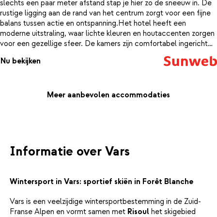
slechts een paar meter afstand stap je hier zo de sneeuw in. De
rustige ligging aan de rand van het centrum zorgt voor een fijne
balans tussen actie en ontspanning.Het hotel heeft een
moderne uitstraling, waar lichte kleuren en houtaccenten zorgen
voor een gezellige sfeer. De kamers zijn comfortabel ingericht
en geschikt voor verschillende reisgezelschappen, van koppels
Nu bekijken
tot families. Grote ramen laten veel daglicht binnen en bieden
vaak een uitzicht op de besneeuwde bergen, wat elke ochtend
extra bijzonder maakt.Dankzij de all inclusive formule hoef je
nergens aan te denken. Geniet na een actieve dag van
Meer aanbevolen accommodaties
uitgebreide maaltijden in het restaurant of schuif aan in de bar
voor een drankje. In het hotel vind je daarnaast praktische
faciliteiten zoals een skiberging, wat het verblijf extra
comfortabel maakt.De ligging is ideaal voor wintersporters. Je
klikt je ski's aan en staat vrijwel direct op de piste, terwijl de skilift
Informatie over Vars
en het centrum van Vars op ongeveer 700 meter liggen. Hier
vind je winkels en gezellige plekken om even neer te strijken. Stel
je voor: je begint de dag met uitzicht op witte berghellingen en
Wintersport in Vars: sportief skiën in Forêt Blanche
staat even later al op de piste.
Vars is een veelzijdige wintersportbestemming in de Zuid-
Franse Alpen en vormt samen met
Risoul
het skigebied