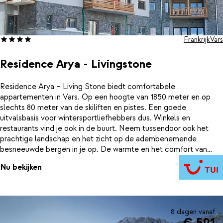
Frankrijk
Vars
Residence Arya - Livingstone
Residence Arya – Living Stone biedt comfortabele
appartementen in Vars. Op een hoogte van 1850 meter en op
slechts 80 meter van de skiliften en pistes. Een goede
uitvalsbasis voor wintersportliefhebbers dus. Winkels en
restaurants vind je ook in de buurt. Neem tussendoor ook het
prachtige landschap en het zicht op de adembenemende
besneeuwde bergen in je op. De warmte en het comfort van
Résidence Arya helpen je je weer op te laden voor een volgende
Nu bekijken
dag op de pistes.
8 dagen vanaf
€ 521