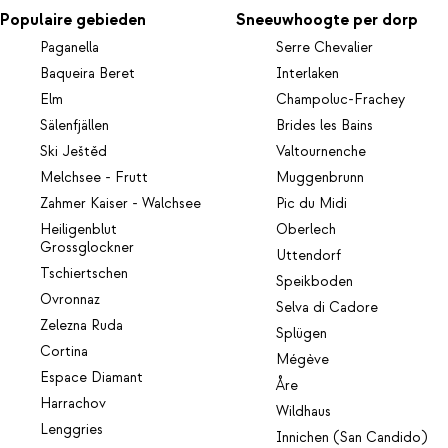
Populaire gebieden
Sneeuwhoogte per dorp
Paganella
Serre Chevalier
Baqueira Beret
Interlaken
Elm
Champoluc-Frachey
Sälenfjällen
Brides les Bains
Ski Ještěd
Valtournenche
Melchsee - Frutt
Muggenbrunn
Zahmer Kaiser - Walchsee
Pic du Midi
Heiligenblut
Oberlech
Grossglockner
Uttendorf
Tschiertschen
Speikboden
Ovronnaz
Selva di Cadore
Zelezna Ruda
Splügen
Cortina
Mégève
Espace Diamant
Åre
Harrachov
Wildhaus
Lenggries
Innichen (San Candido)