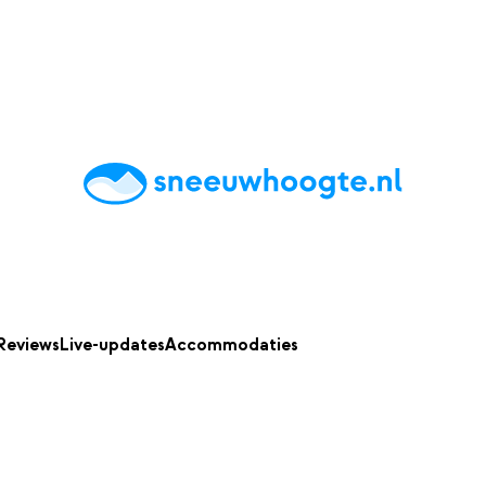
chting
Accommodaties
Tips
Reviews
Live updates
App
Reviews
Live-updates
Accommodaties