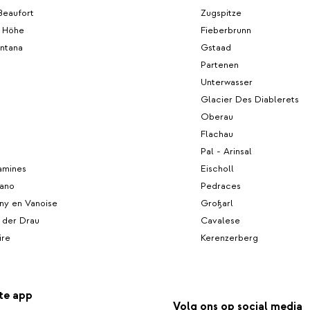
Beaufort
Zugspitze
r Höhe
Fieberbrunn
ntana
Gstaad
Partenen
Unterwasser
Glacier Des Diablerets
Oberau
Flachau
Pal - Arinsal
amines
Eischoll
iano
Pedraces
y en Vanoise
Großarl
n der Drau
Cavalese
ire
Kerenzerberg
te app
Volg ons op social media