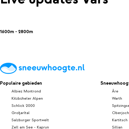
1600m - 2800m
Populaire gebieden
Sneeuwhoogt
Albiez Montrond
Åre
Kitzbüheler Alpen
Warth
Schlick 2000
Spitzings
Großarltal
Oberjoch
Salzburger Sportwelt
Kartitsch
Zell am See - Kaprun
Sillian