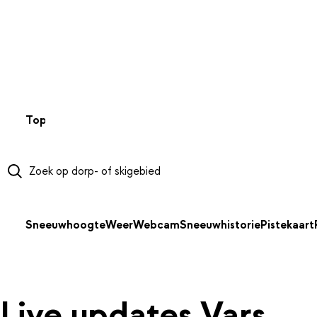
NAAR HOOFDINHOUD
Top 50
Webcams
Wintersportweer
Kaarten
Sneeuwverwa
Sneeuwhoogte
Weer
Webcam
Sneeuwhistorie
Pistekaart
Live updates Vars