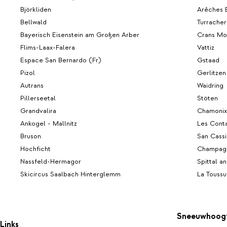
Björkliden
Arêches 
Bellwald
Turrache
Bayerisch Eisenstein am Großen Arber
Crans Mo
Flims-Laax-Falera
Vattiz
Espace San Bernardo (Fr)
Gstaad
Pizol
Gerlitzen
Autrans
Waidring
Pillerseetal
Stöten
Grandvalira
Chamonix
Ankogel - Mallnitz
Les Cont
Bruson
San Cass
Hochficht
Champagn
Nassfeld-Hermagor
Spittal a
Skicircus Saalbach Hinterglemm
La Toussu
Sneeuwhoog
Links