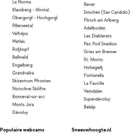
La Norma
Bever
Klausberg - Ahrntal
Innichen (San Candido)
Obergurgl - Hochgurgl
Flirsch am Arlberg
Pillerseetal
Adelboden
Valfréjus
Les Diablerets
Watles
Pec Pod Snezkou
Roßkopf
Gries am Brenner
Bellwald
St. Moritz
Engelberg
Hohegeiß
Grandvalira
Fontanella
Skizentrum Pfronten
La Faucille
Notschrei Skilifte
Vemdalen
Bonneval-sur-arc
Superdévoluy
Monts Jura
Belalp
Dévoluy
Populaire webcams
Sneeuwhoogte.nl