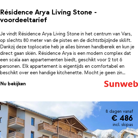
Résidence Arya Living Stone -
voordeeltarief
Je vindt Résidence Arya Living Stone in het centrum van Vars,
op slechts 80 meter van de pistes en de dichtstbijzijnde skilift.
Dankzij deze toplocatie heb je alles binnen handbereik en kun je
direct gaan skiën. Résidence Arya is een modern complex dat
een scala aan appartementen biedt, geschikt voor 2 tot 6
personen. Elk appartement is eigentijds en comfortabel en
beschikt over een handige kitchenette. Mocht je geen zin
hebben om te koken, dan zijn er genoeg uitstekende restaurants
Nu bekijken
in de buurt. Na een dag vol actie kun je ontspannen op je eigen
balkon en genieten van de omgeving.
8 dagen vanaf
€ 486
incl. skipas