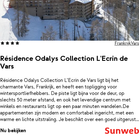
Frankrijk
Vars
Résidence Odalys Collection L'Ecrin de
Vars
Résidence Odalys Collection L’Ecrin de Vars ligt bij het
charmante Vars, Frankrijk, en heeft een topligging voor
wintersportliefhebbers. De piste ligt bijna voor de deur, op
slechts 50 meter afstand, en ook het levendige centrum met
winkels en restaurants ligt op een paar minuten wandelen.De
appartementen zijn modern en comfortabel ingericht, met een
warme en lichte uitstraling. Je beschikt over een goed uitgeruste
kitchenette en een gezellige zithoek waar je samen ontspant of
Nu bekijken
kookt na een dag in de sneeuw. Alles is aanwezig om je verblijf