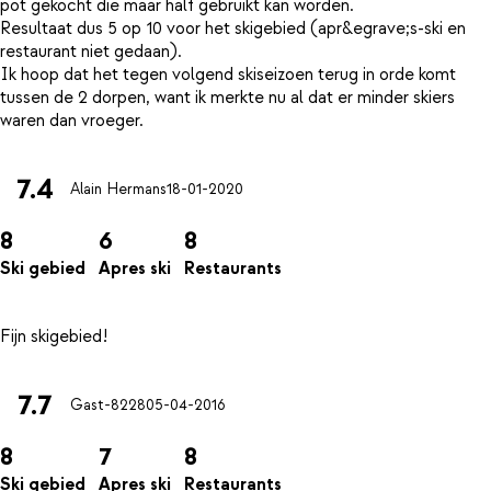
pot gekocht die maar half gebruikt kan worden.
Resultaat dus 5 op 10 voor het skigebied (apr&egrave;s-ski en
restaurant niet gedaan).
Ik hoop dat het tegen volgend skiseizoen terug in orde komt
tussen de 2 dorpen, want ik merkte nu al dat er minder skiers
7.4
Alain Hermans
18-01-2020
8
6
8
Ski gebied
Apres ski
Restaurants
7.7
Gast-8228
05-04-2016
8
7
8
Ski gebied
Apres ski
Restaurants