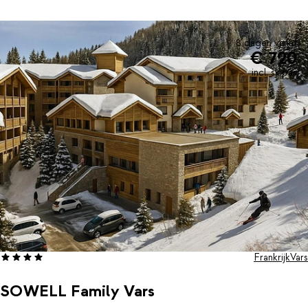
aangenaam en sfeervol te maken.Voor extra ontspanning en
plezier is er een verwarmd buitenzwembad dat zelfs midden in
de winter geopend is. Daarnaast staat er een fitnessruimte tot je
beschikking, ideaal om actief te blijven naast het skiën.Met de
8 dagen vanaf
€ 720
pistes en het dorpsleven zo dichtbij is dit een heerlijke plek om
de bergen in al hun charme te beleven. Stel je voor: na een
incl. skipas
actieve dag skiën dobber je in warm water terwijl de frisse
berglucht je omringt.
Frankrijk
Vars
SOWELL Family Vars