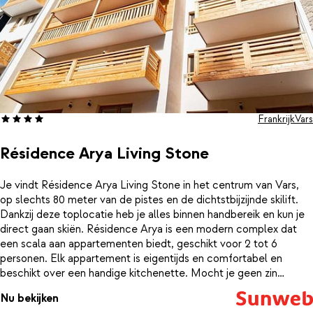
je voor: je begint de dag met uitzicht op witte berghellingen en
staat even later al op de piste.
Frankrijk
Vars
Résidence Arya Living Stone
Je vindt Résidence Arya Living Stone in het centrum van Vars,
op slechts 80 meter van de pistes en de dichtstbijzijnde skilift.
Dankzij deze toplocatie heb je alles binnen handbereik en kun je
direct gaan skiën. Résidence Arya is een modern complex dat
een scala aan appartementen biedt, geschikt voor 2 tot 6
personen. Elk appartement is eigentijds en comfortabel en
beschikt over een handige kitchenette. Mocht je geen zin
hebben om te koken, dan zijn er genoeg uitstekende restaurants
Nu bekijken
in de buurt. Na een dag vol actie kun je ontspannen op je eigen