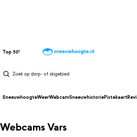
NAAR HOOFDINHOUD
Top 50
Webcams
Wintersportweer
Kaarten
Sneeuwverwacht
Sneeuwhoogte
Weer
Webcam
Sneeuwhistorie
Pistekaart
Rev
Webcams Vars