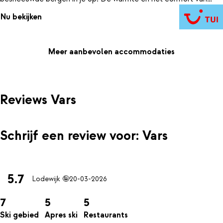
Résidence Arya helpen je je weer op te laden voor een volgende
Nu bekijken
dag op de pistes.
Meer aanbevolen accommodaties
Reviews Vars
Schrijf een review voor: Vars
5.7
Lodewijk 🤪
20-03-2026
7
5
5
Ski gebied
Apres ski
Restaurants