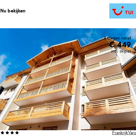
Nu bekijken
8 dagen vanaf
€ 449
incl. skipas
Frankrijk
Vars