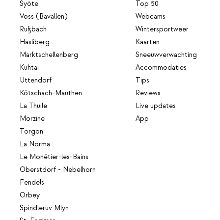
Syöte
Top 50
Voss (Bavallen)
Webcams
Rußbach
Wintersportweer
Hasliberg
Kaarten
Marktschellenberg
Sneeuwverwachting
Kühtai
Accommodaties
Uttendorf
Tips
Kötschach-Mauthen
Reviews
La Thuile
Live updates
Morzine
App
Torgon
La Norma
Le Monêtier-les-Bains
Oberstdorf - Nebelhorn
Fendels
Orbey
Spindleruv Mlyn