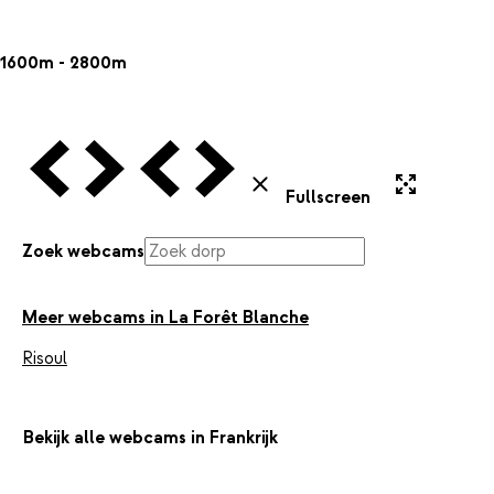
1600m - 2800m
Vorige Webcam
Volgende Webcam
Vorige Webcam
Volgende Webcam
Uitvergroten
Sluiten
Fullscreen
Zoek webcams
Meer webcams in La Forêt Blanche
Risoul
Bekijk alle webcams in Frankrijk