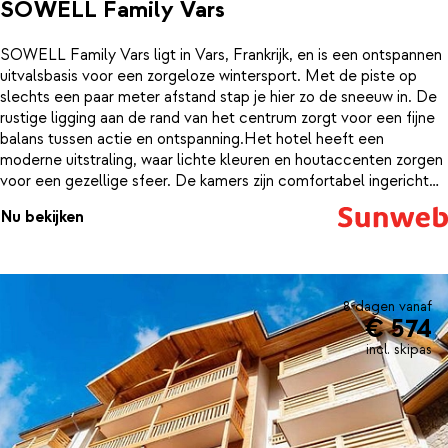
SOWELL Family Vars
SOWELL Family Vars ligt in Vars, Frankrijk, en is een ontspannen
uitvalsbasis voor een zorgeloze wintersport. Met de piste op
slechts een paar meter afstand stap je hier zo de sneeuw in. De
rustige ligging aan de rand van het centrum zorgt voor een fijne
balans tussen actie en ontspanning.Het hotel heeft een
moderne uitstraling, waar lichte kleuren en houtaccenten zorgen
voor een gezellige sfeer. De kamers zijn comfortabel ingericht
en geschikt voor verschillende reisgezelschappen, van koppels
Nu bekijken
tot families. Grote ramen laten veel daglicht binnen en bieden
vaak een uitzicht op de besneeuwde bergen, wat elke ochtend
extra bijzonder maakt.Dankzij de all inclusive formule hoef je
nergens aan te denken. Geniet na een actieve dag van
uitgebreide maaltijden in het restaurant of schuif aan in de bar
8 dagen vanaf
€ 574
voor een drankje. In het hotel vind je daarnaast praktische
faciliteiten zoals een skiberging, wat het verblijf extra
incl. skipas
comfortabel maakt.De ligging is ideaal voor wintersporters. Je
klikt je ski's aan en staat vrijwel direct op de piste, terwijl de skilift
en het centrum van Vars op ongeveer 700 meter liggen. Hier
vind je winkels en gezellige plekken om even neer te strijken. Stel