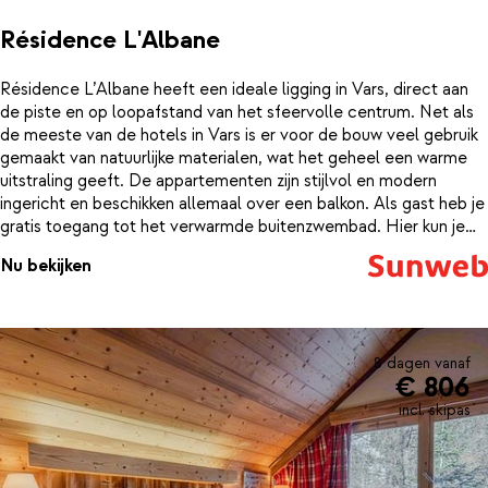
Résidence L'Albane
Résidence L’Albane heeft een ideale ligging in Vars, direct aan
de piste en op loopafstand van het sfeervolle centrum. Net als
de meeste van de hotels in Vars is er voor de bouw veel gebruik
gemaakt van natuurlijke materialen, wat het geheel een warme
uitstraling geeft. De appartementen zijn stijlvol en modern
ingericht en beschikken allemaal over een balkon. Als gast heb je
gratis toegang tot het verwarmde buitenzwembad. Hier kun je
heerlijk bijkomen van een drukke dag op de piste. Residence
Nu bekijken
L’Albane is ook zeer geschikt voor gezinnen met kleine kinderen;
op loopafstand vind je de sneeuwtuin van de skischool, waar de
allerkleinsten spelenderwijs leren skiën.
8 dagen vanaf
€ 806
incl. skipas