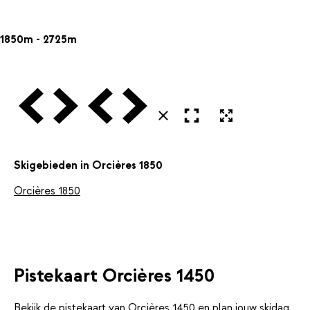
1850m - 2725m
Vorige
Volgende
Vorige
Volgende
Open in volledig scherm
Uitvergroten
Sluiten
Skigebieden in Orcières 1850
Orcières 1850
Pistekaart Orcières 1450
Bekijk de pistekaart van Orcières 1450 en plan jouw skidag.