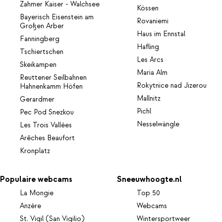
Zahmer Kaiser - Walchsee
Kössen
Bayerisch Eisenstein am
Rovaniemi
Großen Arber
Haus im Ennstal
Fanningberg
Hafling
Tschiertschen
Les Arcs
Skeikampen
Maria Alm
Reuttener Seilbahnen
Rokytnice nad Jizerou
Hahnenkamm Höfen
Mallnitz
Gerardmer
Pichl
Pec Pod Snezkou
Nesselwängle
Les Trois Vallées
Arêches Beaufort
Kronplatz
Populaire webcams
Sneeuwhoogte.nl
La Mongie
Top 50
Anzère
Webcams
St. Vigil (San Vigilio)
Wintersportweer