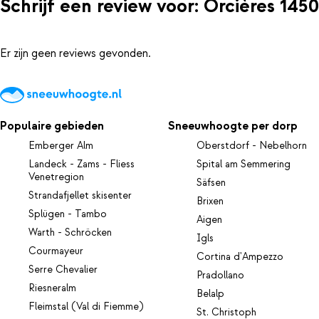
Schrijf een review voor: Orcières 1450
Er zijn geen reviews gevonden.
Populaire gebieden
Sneeuwhoogte per dorp
Emberger Alm
Oberstdorf - Nebelhorn
Landeck - Zams - Fliess
Spital am Semmering
Venetregion
Säfsen
Strandafjellet skisenter
Brixen
Splügen - Tambo
Aigen
Warth - Schröcken
Igls
Courmayeur
Cortina d'Ampezzo
Serre Chevalier
Pradollano
Riesneralm
Belalp
Fleimstal (Val di Fiemme)
St. Christoph