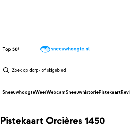
NAAR HOOFDINHOUD
Top 50
Webcams
Wintersportweer
Kaarten
Sneeuwverwacht
Sneeuwhoogte
Weer
Webcam
Sneeuwhistorie
Pistekaart
Rev
Pistekaart Orcières 1450