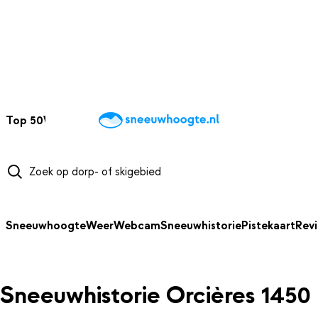
NAAR HOOFDINHOUD
Top 50
Webcams
Wintersportweer
Kaarten
Sneeuwverwacht
Sneeuwhoogte
Weer
Webcam
Sneeuwhistorie
Pistekaart
Rev
Sneeuwhistorie Orcières 1450