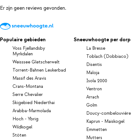
Er zijn geen reviews gevonden.
Populaire gebieden
Sneeuwhoogte per dorp
Voss Fjellandsby
La Bresse
Myrkdalen
Toblach (Dobbiaco)
Weisssee Gletscherwelt
Disentis
Torrent-Bahnen Leukerbad
Maloja
Massif des Aravis
Isola 2000
Crans-Montana
Ventron
Serre Chevalier
Arrach
Skigebied Niederthai
Golm
Arabba-Marmolada
Doucy-combelouvière
Hoch - Ybrig
Kaprun - Maiskogel
Wildkogel
Emmetten
Stöten
Mutters