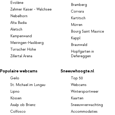
Evolène
Bramberg
Zahmer Kaiser - Walchsee
Corvara
Nebelhorn
Kartitsch
Alta Badia
Mürren
Aletsch
Bourg Saint Maurice
Kampenwand
Kappl
Meiringen-Hasliberg
Braunwald
Turracher Höhe
Hopfgarten in
Zillertal Arena
Defereggen
Populaire webcams
Sneeuwhoogte.nl
Geilo
Top 50
St. Michael im Lungau
Webcams
Lipno
Wintersportweer
Kössen
Kaarten
Axalp ob Brienz
Sneeuwverwachting
Colfosco
Accommodaties