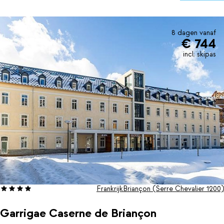
relaxen, de mogelijkheid om bijna tot aan de deur te skiën.
Heerlijk toch?
8 dagen vanaf
€ 744
incl. skipas
Frankrijk
Briançon (Serre Chevalier 1200)
Garrigae Caserne de Briançon