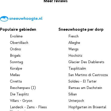
Meer reviews
Populaire gebieden
Sneeuwhoogte per dorp
Evolène
Fiesch
Obertilliach
Alleghe
Ordino
Wangs
Brigels
Hochötz
Sonntag
Glacier Des Diablerets
Koralpe
Tauplitzalm
Mellau
San Martino di Castrozza
Civetta
Soldeu - El Tarter
Reschenpass (I)
Ramsau am Dachstein
Die Tauplitz
Sillian
Villars - Gryon
Unterjoch
Landeck - Zams - Fliess
Hopfgarten im Brixental