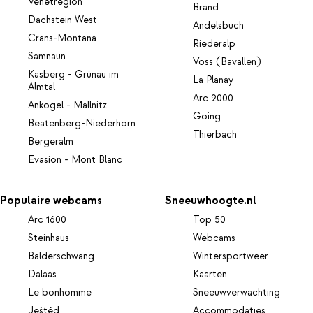
Venetregion
Brand
Dachstein West
Andelsbuch
Crans-Montana
Riederalp
Samnaun
Voss (Bavallen)
Kasberg - Grünau im
La Planay
Almtal
Arc 2000
Ankogel - Mallnitz
Going
Beatenberg-Niederhorn
Thierbach
Bergeralm
Evasion - Mont Blanc
Populaire webcams
Sneeuwhoogte.nl
Arc 1600
Top 50
Steinhaus
Webcams
Balderschwang
Wintersportweer
Dalaas
Kaarten
Le bonhomme
Sneeuwverwachting
Ještěd
Accommodaties