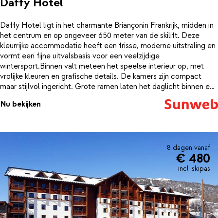
Daffy Hotel
Daffy Hotel ligt in het charmante Briançonin Frankrijk, midden in
het centrum en op ongeveer 650 meter van de skilift. Deze
kleurrijke accommodatie heeft een frisse, moderne uitstraling en
vormt een fijne uitvalsbasis voor een veelzijdige
wintersport.Binnen valt meteen het speelse interieur op, met
vrolijke kleuren en grafische details. De kamers zijn compact
maar stijlvol ingericht. Grote ramen laten het daglicht binnen en
geven soms uitzicht op de besneeuwde straatjes van
Nu bekijken
Briançon.Begin je dag in de gezellige ontbijtruimte en schuif ’s
avonds aan in het restaurant voor een smakelijke maaltijd. In de
bar is het fijn nagenieten met een drankje; precies de plek waar
je na een skidag graag neerstrijkt en verhalen deelt.De ligging in
het centrum maakt het makkelijk om winkels, restaurants en
8 dagen vanaf
€ 480
historische plekken te ontdekken. De skilift ligt op zo’n 650
meter afstand, waardoor je snel op weg bent naar de pistes van
incl. skipas
Serre Chevalier. Zo begint elke skidag ontspannen en eindigt hij
net zo prettig.