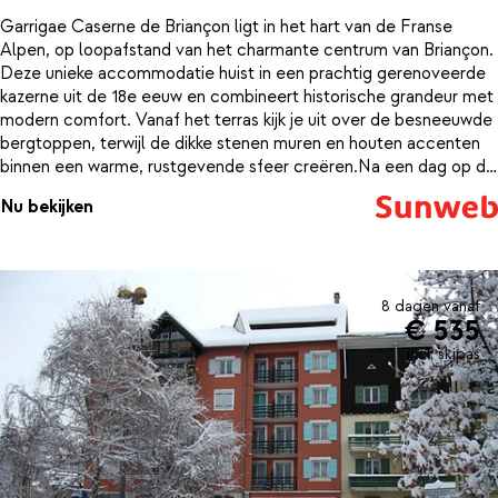
Garrigae Caserne de Briançon ligt in het hart van de Franse
Alpen, op loopafstand van het charmante centrum van Briançon.
Deze unieke accommodatie huist in een prachtig gerenoveerde
kazerne uit de 18e eeuw en combineert historische grandeur met
modern comfort. Vanaf het terras kijk je uit over de besneeuwde
bergtoppen, terwijl de dikke stenen muren en houten accenten
binnen een warme, rustgevende sfeer creëren.Na een dag op de
pistes van Serre Chevalier is het puur genieten in het uitgebreide
Nu bekijken
wellnesscentrum, met sauna, hammam en een verwarmd
binnenzwembad. De kamers zijn ruim, stijlvol ingericht en
voorzien van comfortabele bedden voor een goede nachtrust.
Hier verblijf je in een uniek stukje erfgoed, met de bergen als
decor en de sfeer van vroeger in elk detail voelbaar.
8 dagen vanaf
€ 535
incl. skipas