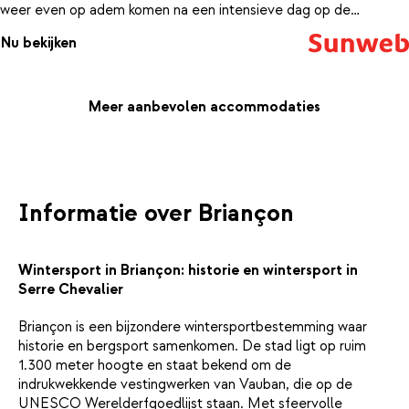
weer even op adem komen na een intensieve dag op de
latten.Ontspannen doe je tijdens een kort baantje in het
Nu bekijken
zwembad. Tegen een vergoeding kun je ook gebruik maken van
de sauna. Fijne wintersport!
Meer aanbevolen accommodaties
Informatie over Briançon
Wintersport in Briançon: historie en wintersport in
Serre Chevalier
Briançon is een bijzondere wintersportbestemming waar
historie en bergsport samenkomen. De stad ligt op ruim
1.300 meter hoogte en staat bekend om de
indrukwekkende vestingwerken van Vauban, die op de
UNESCO Werelderfgoedlijst staan. Met sfeervolle