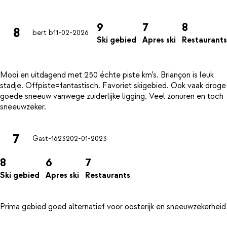
9
7
8
8
bert b
11-02-2026
Ski gebied
Apres ski
Restaurants
Mooi en uitdagend met 250 échte piste km’s. Briançon is leuk
stadje. Offpiste=fantastisch. Favoriet skigebied. Ook vaak droge
goede sneeuw vanwege zuiderlijke ligging. Veel zonuren en toch
7
Gast-16232
02-01-2023
8
6
7
Ski gebied
Apres ski
Restaurants