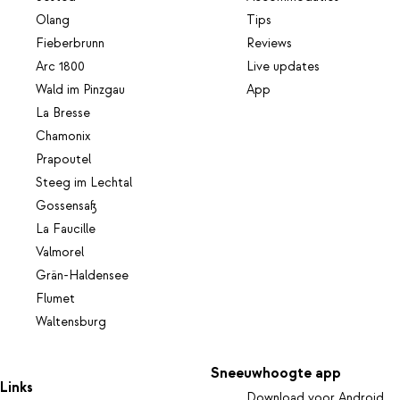
Olang
Tips
Fieberbrunn
Reviews
Arc 1800
Live updates
Wald im Pinzgau
App
La Bresse
Chamonix
Prapoutel
Steeg im Lechtal
Gossensaß
La Faucille
Valmorel
Grän-Haldensee
Flumet
Waltensburg
Sneeuwhoogte app
Links
Download voor Android