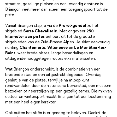
straatjes, gezellige pleinen en een levendig centrum is
Briançon veel meer dan alleen een toegangspoort tot de
piste.
Vanuit Briançon stap je via de
Prorel-gondel
zo het
skigebied
Serre Chevalier
in. Met ongeveer
250
kilometer aan pistes
behoort dit tot de grootste
skigebieden van de Zuid-Franse Alpen. Je skiet eenvoudig
richting
Chantemerle
,
Villeneuve
en
Le Monêtier-les-
Bains
, waar brede pistes, lange bosafdalingen en
uitdagende hooggelegen routes elkaar afwisselen.
Wat Briançon onderscheidt, is de combinatie van een
bruisende stad en een uitgestrekt skigebied. Overdag
geniet je van de pistes, terwijl je na afloop kunt
rondwandelen door de historische bovenstad, een museum
bezoeken of neerstrijken op een gezellig terras. Die mix van
cultuur en wintersport maakt Briançon tot een bestemming
met een heel eigen karakter.
Ook buiten het skiën is er genoeg te beleven. Dankzij de