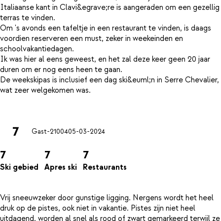
Italiaanse kant in Clavi&egrave;re is aangeraden om een gezellig
terras te vinden.
Om 's avonds een tafeltje in een restaurant te vinden, is daags
voordien reserveren een must, zeker in weekeinden en
schoolvakantiedagen.
Ik was hier al eens geweest, en het zal deze keer geen 20 jaar
duren om er nog eens heen te gaan.
De weekskipas is inclusief een dag ski&euml;n in Serre Chevalier,
wat zeer welgekomen was.
7
Gast-21004
05-03-2024
7
7
7
Ski gebied
Apres ski
Restaurants
Vrij sneeuwzeker door gunstige ligging. Nergens wordt het heel
druk op de pistes, ook niet in vakantie. Pistes zijn niet heel
uitdagend, worden al snel als rood of zwart gemarkeerd terwijl ze