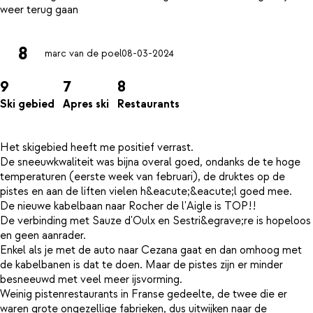
8
marc van de poel
08-03-2024
9
7
8
Ski gebied
Apres ski
Restaurants
Het skigebied heeft me positief verrast.
De sneeuwkwaliteit was bijna overal goed, ondanks de te hoge
temperaturen (eerste week van februari), de druktes op de
pistes en aan de liften vielen h&eacute;&eacute;l goed mee.
De nieuwe kabelbaan naar Rocher de l'Aigle is TOP!!
De verbinding met Sauze d'Oulx en Sestri&egrave;re is hopeloos
en geen aanrader.
Enkel als je met de auto naar Cezana gaat en dan omhoog met
de kabelbanen is dat te doen. Maar de pistes zijn er minder
besneeuwd met veel meer ijsvorming.
Weinig pistenrestaurants in Franse gedeelte, de twee die er
waren grote ongezellige fabrieken, dus uitwijken naar de