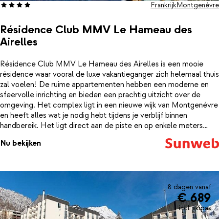
Frankrijk
Montgenèvre
Résidence Club MMV Le Hameau des
Airelles
Résidence Club MMV Le Hameau des Airelles is een mooie
résidence waar vooral de luxe vakantieganger zich helemaal thuis
zal voelen! De ruime appartementen hebben een moderne en
sfeervolle inrichting en bieden een prachtig uitzicht over de
omgeving. Het complex ligt in een nieuwe wijk van Montgenèvre
en heeft alles wat je nodig hebt tijdens je verblijf binnen
handbereik. Het ligt direct aan de piste en op enkele meters
lopen van het gezellige centrum met leuke winkels, restaurants
Nu bekijken
en bars. Bezoek na een dag skiën zeker ook eens de prachtige
spa, waar je helemaal tot rust kunt komen. Met onder meer een
jacuzzi, sauna en Turks stoombad en een heerlijk verwarmd
buitenzwembad kun je je hier optimaal ontspannen na een dag
vol actie op de piste.
8 dagen vanaf
€ 689
incl. skipas