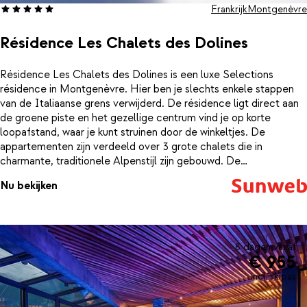
Frankrijk
Montgenèvre
Résidence Les Chalets des Dolines
Résidence Les Chalets des Dolines is een luxe Selections
résidence in Montgenèvre. Hier ben je slechts enkele stappen
van de Italiaanse grens verwijderd. De résidence ligt direct aan
de groene piste en het gezellige centrum vind je op korte
loopafstand, waar je kunt struinen door de winkeltjes. De
appartementen zijn verdeeld over 3 grote chalets die in
charmante, traditionele Alpenstijl zijn gebouwd. De
appartementen zijn ruim en zeer sfeervol ingericht, met oog voor
Nu bekijken
detail. Er is veel gebruik gemaakt van hout, waardoor je je hier
helemaal thuis voelt. In de open keuken kun je jezelf uitsloven op
gezonde maaltijden. Elke ochtend zal het moeilijk zijn om jezelf
uit de comfortabele, zachte bedden te slepen en je klaar te
maken voor een nieuwe dag op de piste. Ook nog geen zin om
8 dagen vanaf
€ 955
naar de bakker te gaan in de ochtend? Bij de receptie kun je 's
avonds verse broodjes bestellen, die dan de volgende morgen al
incl. skipas
op je liggen te wachten.Na een dag skiën of snowboarden is het
heerlijk ontspannen in het prachtige wellnesscenter Ô des