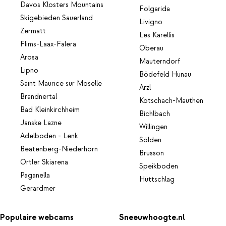
Davos Klosters Mountains
Folgarida
Skigebieden Sauerland
Livigno
Zermatt
Les Karellis
Flims-Laax-Falera
Oberau
Arosa
Mauterndorf
Lipno
Bödefeld Hunau
Saint Maurice sur Moselle
Arzl
Brandnertal
Kötschach-Mauthen
Bad Kleinkirchheim
Bichlbach
Janske Lazne
Willingen
Adelboden - Lenk
Sölden
Beatenberg-Niederhorn
Brusson
Ortler Skiarena
Speikboden
Paganella
Hüttschlag
Gerardmer
Populaire webcams
Sneeuwhoogte.nl