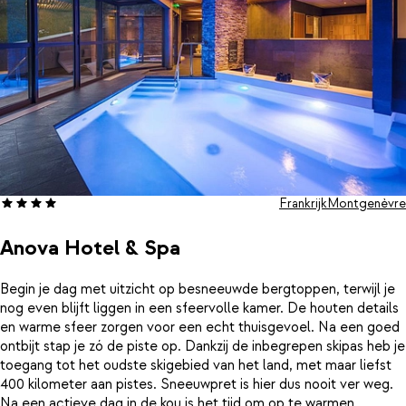
Cimes. Hier kun je een baantje trekken in het zwembad of
relaxen in de jacuzzi, sauna of het Turks stoombad. Of pak
volledig uit en boek een massage om die spieren weer los te
krijgen. Daarna ben je weer klaar voor de volgende dag!
Frankrijk
Montgenèvre
Anova Hotel & Spa
Begin je dag met uitzicht op besneeuwde bergtoppen, terwijl je
nog even blijft liggen in een sfeervolle kamer. De houten details
en warme sfeer zorgen voor een echt thuisgevoel. Na een goed
ontbijt stap je zó de piste op. Dankzij de inbegrepen skipas heb je
toegang tot het oudste skigebied van het land, met maar liefst
400 kilometer aan pistes. Sneeuwpret is hier dus nooit ver weg.
Na een actieve dag in de kou is het tijd om op te warmen.