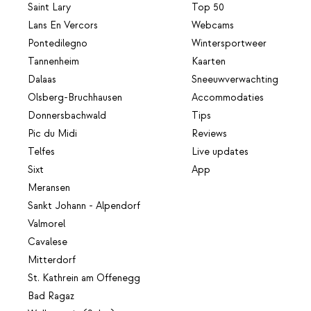
Saint Lary
Top 50
Lans En Vercors
Webcams
Pontedilegno
Wintersportweer
Tannenheim
Kaarten
Dalaas
Sneeuwverwachting
Olsberg-Bruchhausen
Accommodaties
Donnersbachwald
Tips
Pic du Midi
Reviews
Telfes
Live updates
Sixt
App
Meransen
Sankt Johann - Alpendorf
Valmorel
Cavalese
Mitterdorf
St. Kathrein am Offenegg
Bad Ragaz