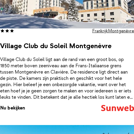
Frankrijk
Montgenèvre
Village Club du Soleil Montgenèvre
Village Club du Soleil ligt aan de rand van een groot bos, op
1850 meter boven zeeniveau aan de Frans-Italiaanse grens
tussen Montgenèvre en Clavière. De residence ligt direct aan
de piste. De kamers zijn praktisch en geschikt voor het hele
gezin. Hier beleef je een onbezorgde vakantie, want over het
eten hoef je je geen zorgen te maken en voor iedereen is er iets
leuks te vinden. Dit betekent dat je alle hectiek los kunt laten en
meer tijd met jouw gezin op de pistes kunt doorbrengen. 'S
Nu bekijken
Avonds is er entertainment voor jong en oud met verschillende
voorstellingen en cabaret.Bij een verblijf is een 6-daagse skipas
en materiaalhuur inclusief.