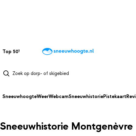
NAAR HOOFDINHOUD
Top 50
Webcams
Wintersportweer
Kaarten
Sneeuwverwacht
Sneeuwhoogte
Weer
Webcam
Sneeuwhistorie
Pistekaart
Rev
Sneeuwhistorie Montgenèvre