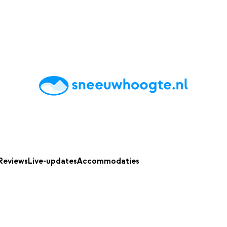
chting
Accommodaties
Tips
Reviews
Live updates
App
Reviews
Live-updates
Accommodaties