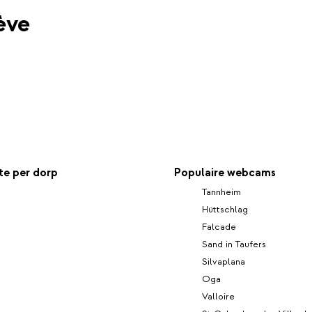
ève
e per dorp
Populaire webcams
Tannheim
Hüttschlag
Falcade
Sand in Taufers
Silvaplana
Oga
Valloire