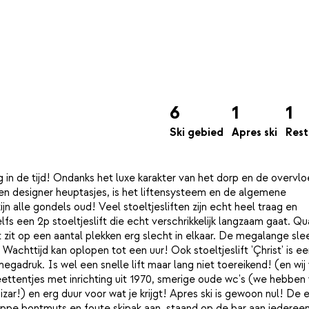
6
1
1
Ski gebied
Apres ski
Rest
ug in de tijd! Ondanks het luxe karakter van het dorp en de overvl
 en designer heuptasjes, is het liftensysteem en de algemene
n alle gondels oud! Veel stoeltjesliften zijn echt heel traag en
lfs een 2p stoeltjeslift die echt verschrikkelijk langzaam gaat. Qu
zit op een aantal plekken erg slecht in elkaar. De megalange slee
httijd kan oplopen tot een uur! Ook stoeltjeslift 'Çhrist' is een
druk. Is wel een snelle lift maar lang niet toereikend! (en wij
eettentjes met inrichting uit 1970, smerige oude wc's (we hebben
izar!) en erg duur voor wat je krijgt! Apres ski is gewoon nul! De 
ppe bontmuts en foute skipak aan, staand op de bar aan iedereen