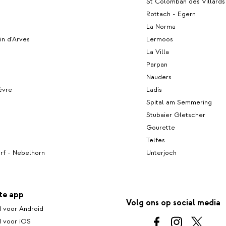
h
St Colomban des Villards
Rottach - Egern
La Norma
in d'Arves
Lermoos
La Villa
Parpan
Nauders
èvre
Ladis
Spital am Semmering
Stubaier Gletscher
Gourette
Telfes
rf - Nebelhorn
Unterjoch
te app
Volg ons op social media
 voor Android
 voor iOS