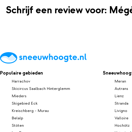
Schrijf een review voor: Még
Populaire gebieden
Sneeuwhoogt
Harrachov
Meran
Skicircus Saalbach Hinterglemm
Autrans
Mieders
Lienz
Skigebied Eck
Stranda
Kreischberg - Murau
Livigno
Belalp
Valloire
Stöten
Hochötz