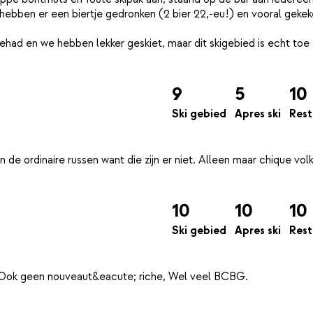
e hebben er een biertje gedronken (2 bier 22,-eu!) en vooral geke
had en we hebben lekker geskiet, maar dit skigebied is echt toe
9
5
10
Ski gebied
Apres ski
Rest
 de ordinaire russen want die zijn er niet. Alleen maar chique volk
10
10
10
Ski gebied
Apres ski
Rest
jk . Ook geen nouveaut&eacute; riche, Wel veel BCBG.