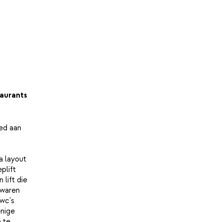
aurants
oed aan
a layout
plift
 lift die
 waren
 wc's
enige
 te