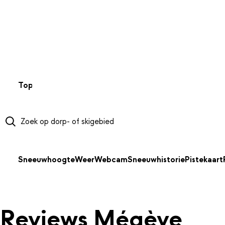
NAAR HOOFDINHOUD
Top 50
Webcams
Wintersportweer
Kaarten
Sneeuwverwa
Sneeuwhoogte
Weer
Webcam
Sneeuwhistorie
Pistekaart
Reviews Mégève