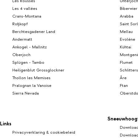
Les Rousses
Unterjoc
Les 4 vallées
Biberwier
Crans-Montana
Arabba
Roßkopf
Saint Sorl
Berchtesgadener Land
Mellau
Andermatt
Evolène
Ankogel - Mallnitz
Kühtai
Oberjoch
Montgen
Splügen - Tambo
Flumet
Heiligenblut Grossglockner
Schlitters
Thollon les Memises
Åre
Pralognan la Vanoise
Ftan
Sierra Nevada
Oberstdo
Sneeuwhoog
Links
Download
Privacyverklaring & cookiebeleid
Download