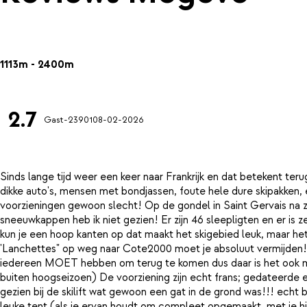
1113m - 2400m
2.7
Gast-23901
08-02-2026
Sinds lange tijd weer een keer naar Frankrijk en dat betekent ter
dikke auto's, mensen met bondjassen, foute hele dure skipakken,
voorzieningen gewoon slecht! Op de gondel in Saint Gervais na zij
sneeuwkappen heb ik niet gezien! Er zijn 46 sleepligten en er is ze
kun je een hoop kanten op dat maakt het skigebied leuk, maar het 
'Lanchettes" op weg naar Cote2000 moet je absoluut vermijden! Wac
iedereen MOET hebben om terug te komen dus daar is het ook mega
buiten hoogseizoen) De voorziening zijn echt frans; gedateerde 
gezien bij de skilift wat gewoon een gat in de grond was!!! echt b
leuke tent (als je ervan houdt om compleet opgemaakt, met je hi