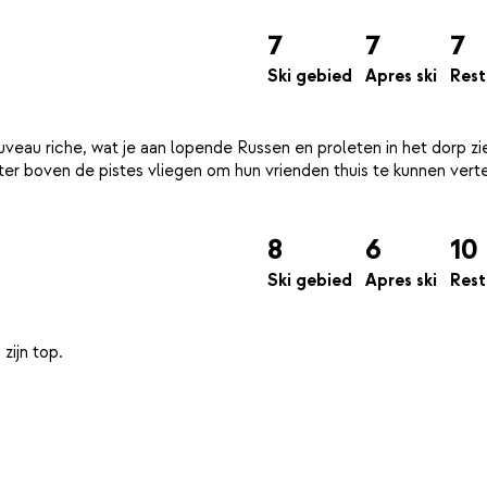
7
7
7
Ski gebied
Apres ski
Rest
uveau riche, wat je aan lopende Russen en proleten in het dorp ziet
ter boven de pistes vliegen om hun vrienden thuis te kunnen vert
8
6
10
Ski gebied
Apres ski
Rest
zijn top.