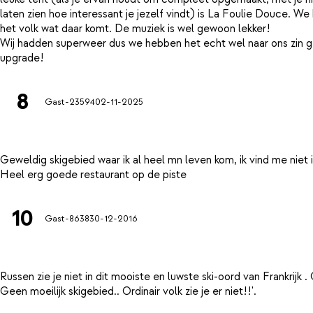
laten zien hoe interessant je jezelf vindt) is La Foulie Douce. W
het volk wat daar komt. De muziek is wel gewoon lekker!
Wij hadden superweer dus we hebben het echt wel naar ons zin ge
8
Gast-23594
02-11-2025
Geweldig skigebied waar ik al heel mn leven kom, ik vind me niet in
10
Gast-8638
30-12-2016
Russen zie je niet in dit mooiste en luwste ski-oord van Frankri
Geen moeilijk skigebied.. Ordinair volk zie je er niet!!'.