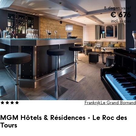
8 dagen vanaf
€ 676
incl. skipas
Frankrijk
Le Grand Bornand
MGM Hôtels & Résidences - Le Roc des
Tours