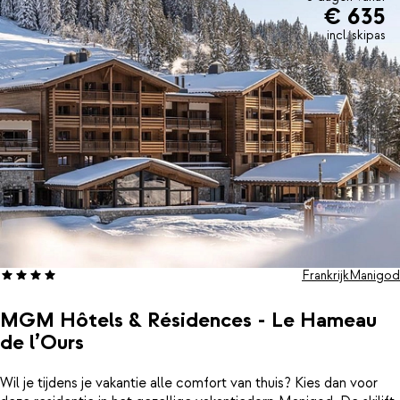
€ 635
incl. skipas
Frankrijk
Manigod
MGM Hôtels & Résidences - Le Hameau
de l’Ours
Wil je tijdens je vakantie alle comfort van thuis? Kies dan voor