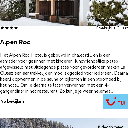
Frankrijk
La Clusaz
Alpen Roc
Het Alpen Roc Hotel is gebouwd in chaletstijl, en is een
aanrader voor gezinnen met kinderen. Kindvriendelijke pistes
afgewisseld met uitdagende pistes voor gevorderden maken La
Clusaz een aantrekkelijk en mooi skigebied voor iedereen. Daarna
heerlijk opwarmen in de sauna of bijkomen in een stoombad bij
het hotel. Om je daarna te laten verwennen met een 4-
gangendiner in het restaurant. Zo kun je je weer helemaal
opladen voor de volgende sportieve dag op de pistes. En dit
Nu bekijken
alles op maar 100 meter van de gezellige bars en winkeltjes die je
kan vinden in het centrum van La Clusaz.
8 dagen vanaf