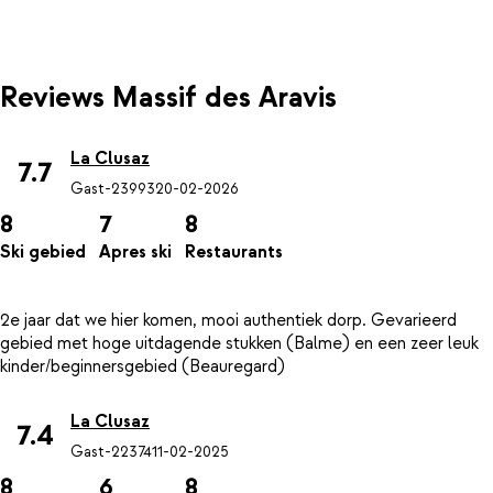
Reviews Massif des Aravis
La Clusaz
7.7
Gast-23993
20-02-2026
8
7
8
Ski gebied
Apres ski
Restaurants
2e jaar dat we hier komen, mooi authentiek dorp. Gevarieerd
gebied met hoge uitdagende stukken (Balme) en een zeer leuk
La Clusaz
7.4
Gast-22374
11-02-2025
8
6
8