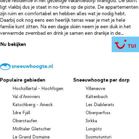
deze residentie in het gezellige vakantiedorp Manigod. De skilift
ligt vlakbij dus je staat in no-time op de piste. De appartementen
zijn ruim en comfortabel en hebben alles wat je nodig hebt.
Daarbij ook nog eens een heerlijk terras waar je met je hele
familie kunt zitten. Na een dagje skiën neem je een duik in het
verwarmde zwembad en drink je samen een drankje in de
gezellige loungebar voor de open haard. In je appartement heb
Nu bekijken
je alle faciliteiten om een lekker maaltijd te koken. Een ideale
plek voor een onbezorgde familievakantie.
Populaire gebieden
Sneeuwhoogte per dorp
Hochzillertal - Hochfügen
Villeneuve
Val d'Anniviers
Kaltenbach
Katschberg - Aineck
Les Diablerets
Idre Fjäll
Oberperfuss
Oberstaufen
Sirkka
Mölltaler Gletscher
Lungötz
Le Grand Domaine
Suomutunturi