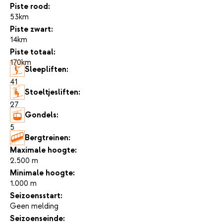
Piste rood:
53km
Piste zwart:
14km
Piste totaal:
170km
Sleepliften:
41
Stoeltjesliften:
27
Gondels:
5
Bergtreinen:
-
Maximale hoogte:
2.500 m
Minimale hoogte:
1.000 m
Seizoensstart:
Geen melding
Seizoenseinde: