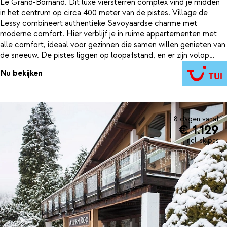
Le Grand-Bornand. Dit luxe viersterren complex vind je midden
in het centrum op circa 400 meter van de pistes. Village de
Lessy combineert authentieke Savoyaardse charme met
moderne comfort. Hier verblijf je in ruime appartementen met
alle comfort, ideaal voor gezinnen die samen willen genieten van
de sneeuw. De pistes liggen op loopafstand, en er zijn volop
activiteiten voor jong en oud: van skiën en snowboarden tot
Nu bekijken
kinderclubs en gezellige familierestaurants. Wandel door het
eeuwenoude dorp: de oudste delen zijn maar liefst 400 jaar oud.
Dit geeft het dorp een knus karakter. In het gevarieerde
skigebied rondom vind je voor iedereen de juiste uitdaging. Of je
nu komt voor sport, ontspanning of gezelligheid – Village de
8 dagen vanaf
€ 1.129
Lessy biedt alles voor een unieke winterervaring.
incl. skipas