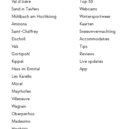
Val d'Isère
Top 50
Sand in Taufers
Webcams
Mühlbach am Hochkönig
Wintersportweer
Aminona
Kaarten
Saint-Chaffrey
Sneeuwverwachting
Eischoll
Accommodaties
Vals
Tips
Gortipohl
Reviews
Kippel
Live updates
Haus im Ennstal
App
Les Karellis
Mörel
Mayrhofen
Villeneuve
Wagrain
Oberperfuss
Madesimo
Hochötz