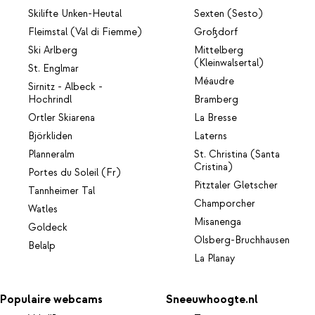
Skilifte Unken-Heutal
Sexten (Sesto)
Fleimstal (Val di Fiemme)
Großdorf
Ski Arlberg
Mittelberg
(Kleinwalsertal)
St. Englmar
Méaudre
Sirnitz - Albeck -
Hochrindl
Bramberg
Ortler Skiarena
La Bresse
Björkliden
Laterns
Planneralm
St. Christina (Santa
Cristina)
Portes du Soleil (Fr)
Pitztaler Gletscher
Tannheimer Tal
Champorcher
Watles
Misanenga
Goldeck
Olsberg-Bruchhausen
Belalp
La Planay
Populaire webcams
Sneeuwhoogte.nl