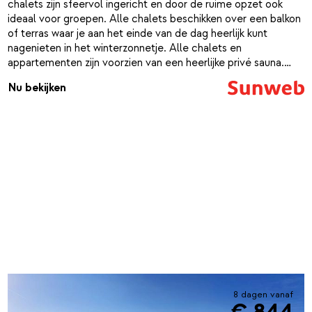
chalets zijn sfeervol ingericht en door de ruime opzet ook
ideaal voor groepen. Alle chalets beschikken over een balkon
of terras waar je aan het einde van de dag heerlijk kunt
nagenieten in het winterzonnetje. Alle chalets en
appartementen zijn voorzien van een heerlijke privé sauna.
Daar kom je weer helemaal tot rust na een dag uitleven in de
Nu bekijken
sneeuw. De chalets zijn gelegen in het hogere deel van Alpe
d’Huez, iets boven de wijk Les Bergers. Het centrum van Les
Bergers is vanaf de chalets te voet te bereiken, maar er gaat
ook een gratis shuttle bus. Stap op de latten en ski vanaf het
chalet direct naar de pistes die ideaal zijn voor beginners.
Vlakbij ligt het Bergers Ski Station waar je verschillende liften
kunt nemen. Dat belooft een heerlijke wintersportvakantie te
worden!
8 dagen vanaf
€ 844