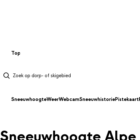
NAAR HOOFDINHOUD
Top 50
Webcams
Wintersportweer
Kaarten
Sneeuwverwa
Sneeuwhoogte
Weer
Webcam
Sneeuwhistorie
Pistekaart
Sneeuwhoogte Alpe 