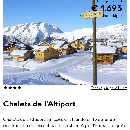
8 dagen vanaf
€ 1.693
incl. skipas
Frankrijk
Alpe d'Huez
Chalets de l'Altiport
Chalets de L'Altiport zijn luxe, vrijstaande en twee-onder-
een-kap chalets, direct aan de piste in Alpe d’Huez. De grote