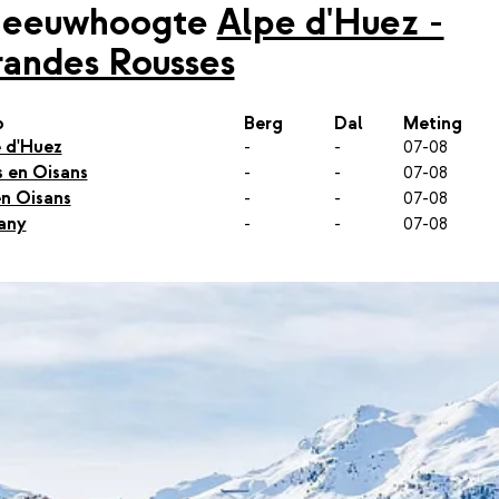
neeuwhoogte
Alpe d'Huez -
andes Rousses
p
Berg
Dal
Meting
 d'Huez
-
-
07-08
s en Oisans
-
-
07-08
n Oisans
-
-
07-08
any
-
-
07-08