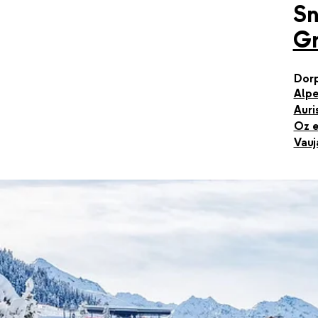
S
Gr
Dor
Alpe
Auri
Oz e
Vauj