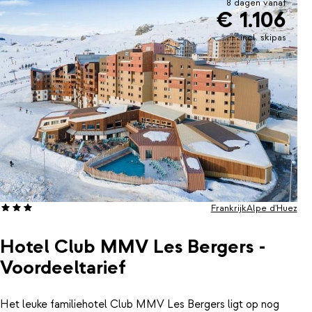
8 dagen vanaf
€ 1.106
incl. skipas
Frankrijk
Alpe d'Huez
Hotel Club MMV Les Bergers -
Voordeeltarief
Het leuke familiehotel Club MMV Les Bergers ligt op nog