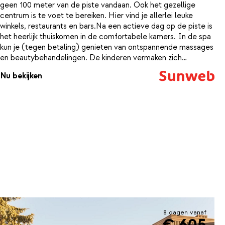
geen 100 meter van de piste vandaan. Ook het gezellige
centrum is te voet te bereiken. Hier vind je allerlei leuke
winkels, restaurants en bars.Na een actieve dag op de piste is
het heerlijk thuiskomen in de comfortabele kamers. In de spa
kun je (tegen betaling) genieten van ontspannende massages
en beautybehandelingen. De kinderen vermaken zich
ondertussen bij het animatieteam, zo heeft iedereen een
Nu bekijken
heerlijke vakantie!
8 dagen vanaf
€ 605