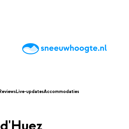
chting
Accommodaties
Tips
Reviews
Live updates
App
Reviews
Live-updates
Accommodaties
d'Huez