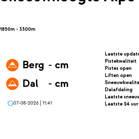
1850m - 3300m
Laatste updat
Pistekwaliteit
Berg
- cm
Pistes open
Liften open
Dal
- cm
Sneeuwkwalite
Dalafdaling
Laatste sneeu
07-08-2026 | 11:41
Laatste 24 uur