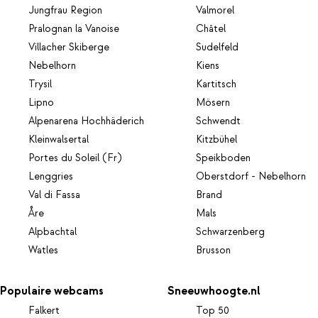
Jungfrau Region
Valmorel
Pralognan la Vanoise
Châtel
Villacher Skiberge
Sudelfeld
Nebelhorn
Kiens
Trysil
Kartitsch
Lipno
Mösern
Alpenarena Hochhäderich
Schwendt
Kleinwalsertal
Kitzbühel
Portes du Soleil (Fr)
Speikboden
Lenggries
Oberstdorf - Nebelhorn
Val di Fassa
Brand
Åre
Mals
Alpbachtal
Schwarzenberg
Watles
Brusson
Populaire webcams
Sneeuwhoogte.nl
Falkert
Top 50