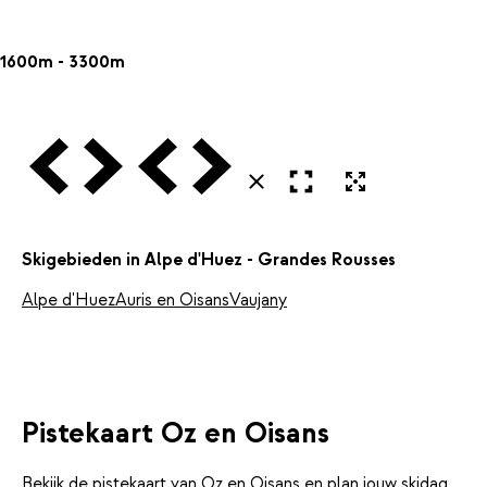
1600m - 3300m
Vorige
Volgende
Vorige
Volgende
Open in volledig scherm
Uitvergroten
Sluiten
Skigebieden in Alpe d'Huez - Grandes Rousses
Alpe d'Huez
Auris en Oisans
Vaujany
Pistekaart Oz en Oisans
Bekijk de pistekaart van Oz en Oisans en plan jouw skidag.