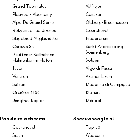
Grand Tourmalet
Valfréjus
Plešivec - Abertamy
Canazei
Alpe Du Grand Serre
Olsberg-Bruchhausen
Rokytnice nad Jizerou
Courchevel
Skigebied Altglashütten
Fieberbrunn
Carezza Ski
Sankt Andreasberg-
Sonnenberg
Reuttener Seilbahnen
Hahnenkamm Höfen
Sölden
Ivalo
Vigo di Fassa
Ventron
Axamer Lizum
Säfsen
Madonna di Campiglio
Orcières 1850
Kleinarl
Jungfrau Region
Méribel
Populaire webcams
Sneeuwhoogte.nl
Courchevel
Top 50
Sillian
Webcams