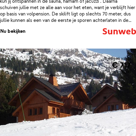
kun jij ontspannen in de sauna, hamam of jacuzzi . Daarna
schuiven jullie met ze alle aan voor het eten, want je verblijft hier
op basis van volpension. De skilift ligt op slechts 70 meter, dus
jullie kunnen als een van de eerste je sporen achterlaten in de
sneeuw. De kamers zijn trendy ingericht en geschikt voor
Nu bekijken
maximaal 4 personen.Bijj een verblijf is een 6-daagse skipas en
materiaalhuur inclusief.
8 dagen vanaf
€ 717
incl. skipas