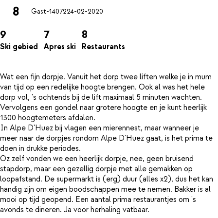
8
Gast-14072
24-02-2020
9
7
8
Ski gebied
Apres ski
Restaurants
Wat een fijn dorpje. Vanuit het dorp twee liften welke je in mum
van tijd op een redelijke hoogte brengen. Ook al was het hele
dorp vol, 's ochtends bij de lift maximaal 5 minuten wachten.
Vervolgens een gondel naar grotere hoogte en je kunt heerlijk
1300 hoogtemeters afdalen.
In Alpe D'Huez bij vlagen een mierennest, maar wanneer je
meer naar de dorpjes rondom Alpe D'Huez gaat, is het prima te
doen in drukke periodes.
Oz zelf vonden we een heerlijk dorpje, nee, geen bruisend
stapdorp, maar een gezellig dorpje met alle gemakken op
loopafstand. De supermarkt is (erg) duur (alles x2), dus het kan
handig zijn om eigen boodschappen mee te nemen. Bakker is al
mooi op tijd geopend. Een aantal prima restaurantjes om 's