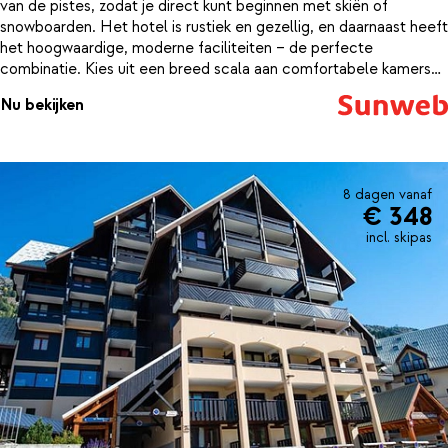
van de pistes, zodat je direct kunt beginnen met skiën of
snowboarden. Het hotel is rustiek en gezellig, en daarnaast heeft
het hoogwaardige, moderne faciliteiten – de perfecte
combinatie. Kies uit een breed scala aan comfortabele kamers
en suites, elk met een stijlvol Scandinavisch interieur. Je verblijft
Nu bekijken
bij dit hotel op basis van halfpension, wat zorgt voor het ultieme
gemak van een goed ontbijt voor het skiën en een heerlijk diner
elke avond.
8 dagen vanaf
€ 348
incl. skipas