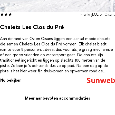
Frankrijk
Oz en Oisans
Chalets Les Clos du Pré
Aan de rand van Oz en Oisans liggen een aantal mooie chalets,
die samen Chalets Les Clos du Pré vormen. Elk chalet biedt
ruimte voor 8 personen. Ideaal dus voor als je graag met familie
of een groep vrienden op wintersport gaat. De chalets zijn
traditioneel ingericht en liggen op slechts 100 meter van de
piste. Zo ben je 's ochtends dus zo op pad. Na een dag op de
piste is het hier weer fijn thuiskomen en opwarmen rond de
gezellige open haard. Sluit de dag af met een goed diner of een
Nu bekijken
gezellig spelletje aan de lange eettafel.
Meer aanbevolen accommodaties