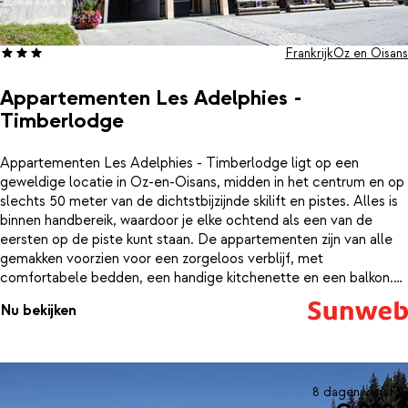
Frankrijk
Oz en Oisans
Appartementen Les Adelphies -
Timberlodge
Appartementen Les Adelphies - Timberlodge ligt op een
geweldige locatie in Oz-en-Oisans, midden in het centrum en op
slechts 50 meter van de dichtstbijzijnde skilift en pistes. Alles is
binnen handbereik, waardoor je elke ochtend als een van de
eersten op de piste kunt staan. De appartementen zijn van alle
gemakken voorzien voor een zorgeloos verblijf, met
comfortabele bedden, een handige kitchenette en een balkon.
Heb je geen zin om in de keuken te staan en breng je liever tijd
Nu bekijken
door in het centrum? Dan zijn er in de buurt genoeg fantastische
restaurants om van te genieten.
8 dagen vanaf