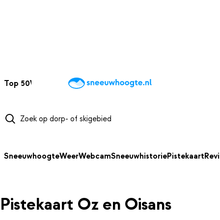
NAAR HOOFDINHOUD
Top 50
Webcams
Wintersportweer
Kaarten
Sneeuwverwacht
Sneeuwhoogte
Weer
Webcam
Sneeuwhistorie
Pistekaart
Rev
Pistekaart Oz en Oisans