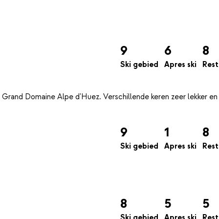
9
6
8
Ski gebied
Apres ski
Rest
 Grand Domaine Alpe d'Huez. Verschillende keren zeer lekker en
9
1
8
Ski gebied
Apres ski
Rest
8
5
5
Ski gebied
Apres ski
Rest