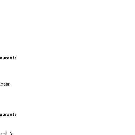
aurants
lbaar.
aurants
vol, 's