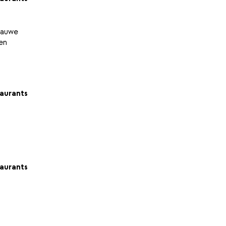
blauwe
ven
aurants
aurants