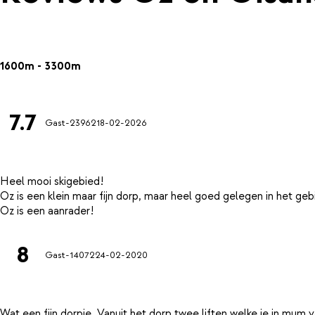
1600m - 3300m
7.7
Gast-23962
18-02-2026
Heel mooi skigebied!
Oz is een klein maar fijn dorp, maar heel goed gelegen in het ge
8
Gast-14072
24-02-2020
Wat een fijn dorpje. Vanuit het dorp twee liften welke je in mum v