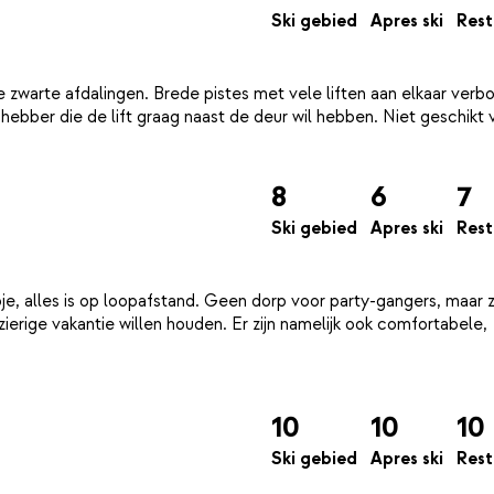
Ski gebied
Apres ski
Rest
 zwarte afdalingen. Brede pistes met vele liften aan elkaar verb
fhebber die de lift graag naast de deur wil hebben. Niet geschikt
8
6
7
Ski gebied
Apres ski
Rest
pje, alles is op loopafstand. Geen dorp voor party-gangers, maar 
ierige vakantie willen houden. Er zijn namelijk ook comfortabele,
10
10
10
Ski gebied
Apres ski
Rest