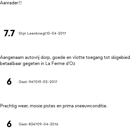
Aanrader!!
7.7
Stijn Leenknegt
10-04-2017
Aangenaam autovrij dorp, goede en vlotte toegang tot skigebied
6
Gast-9470
19-02-2017
6
Gast-8247
09-04-2016