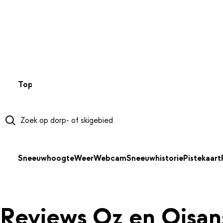
NAAR HOOFDINHOUD
Top 50
Webcams
Wintersportweer
Kaarten
Sneeuwverwa
Sneeuwhoogte
Weer
Webcam
Sneeuwhistorie
Pistekaart
Reviews Oz en Oisan