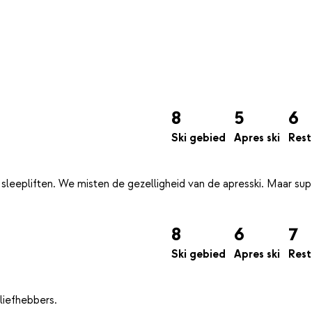
8
5
6
Ski gebied
Apres ski
Rest
eepliften. We misten de gezelligheid van de apresski. Maar su
8
6
7
Ski gebied
Apres ski
Rest