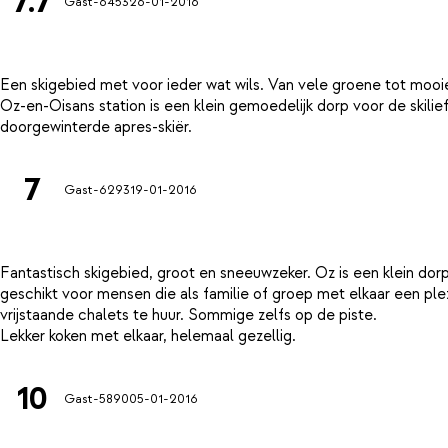
7.7
Gast-6453
26-01-2016
Een skigebied met voor ieder wat wils. Van vele groene tot mooie
Oz-en-Oisans station is een klein gemoedelijk dorp voor de skilie
7
Gast-6293
19-01-2016
Fantastisch skigebied, groot en sneeuwzeker. Oz is een klein dor
geschikt voor mensen die als familie of groep met elkaar een plez
vrijstaande chalets te huur. Sommige zelfs op de piste.
10
Gast-5890
05-01-2016