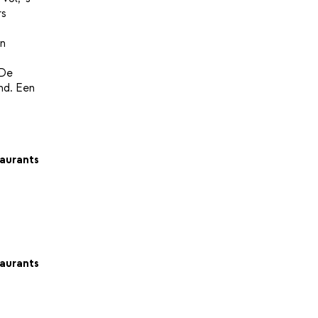
rs
in
 De
nd. Een
aurants
aurants