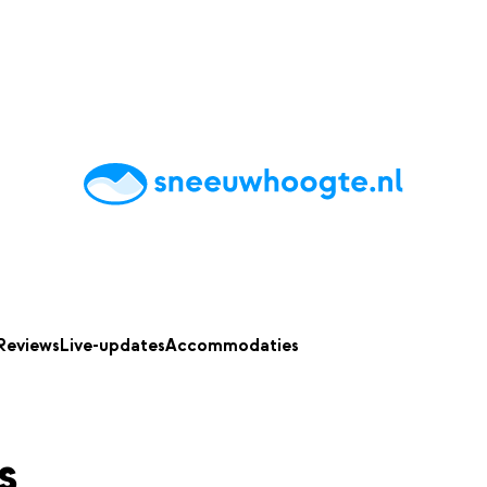
chting
Accommodaties
Tips
Reviews
Live updates
App
Reviews
Live-updates
Accommodaties
s