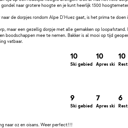
 gondel naar grotere hoogte en je kunt heerlijk 1300 hoogtemete
 naar de dorpjes rondom Alpe D'Huez gaat, is het prima te doen 
orp, maar een gezellig dorpje met alle gemakken op loopafstand.
eigen boodschappen mee te nemen. Bakker is al mooi op tijd geope
10
10
10
Ski gebied
Apres ski
Rest
9
7
6
Ski gebied
Apres ski
Rest
ng naar oz en oisans. Weer perfect!!!