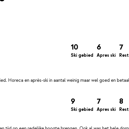
10
6
7
Ski gebied
Apres ski
Rest
bied. Horeca en après-ski in aantal weinig maar wel goed en betaa
9
7
8
Ski gebied
Apres ski
Rest
an tijd op een redelijke hoogte brengen. Ook al was het hele dorp 