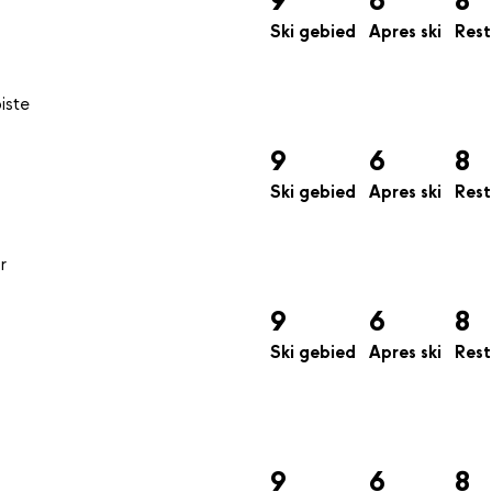
9
6
8
Ski gebied
Apres ski
Rest
9
6
8
Ski gebied
Apres ski
Rest
9
6
8
Ski gebied
Apres ski
Rest
9
6
8