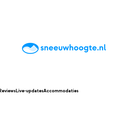
chting
Accommodaties
Tips
Reviews
Live updates
App
Reviews
Live-updates
Accommodaties