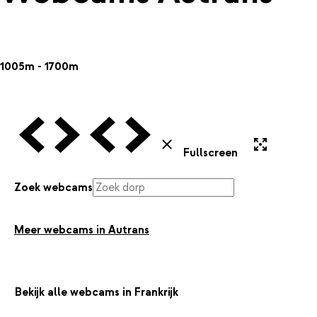
1005m - 1700m
Vorige Webcam
Volgende Webcam
Vorige Webcam
Volgende Webcam
Uitvergroten
Sluiten
Fullscreen
Zoek webcams
Meer webcams in Autrans
Bekijk alle webcams in Frankrijk