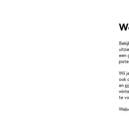
We
Bekij
uitz
een 
piste
Wil 
ook 
en
pi
winte
te vo
Webc