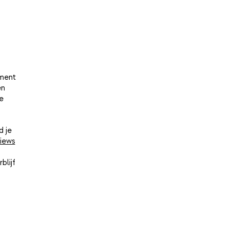
oment
en
e
d je
iews
blijf