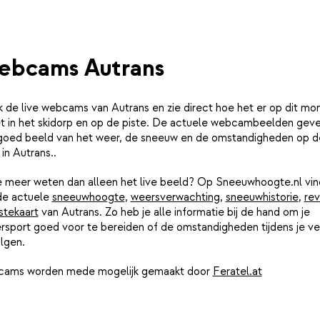
bcams Autrans
k de live webcams van Autrans en zie direct hoe het er op dit m
iet in het skidorp en op de piste. De actuele webcambeelden gev
goed beeld van het weer, de sneeuw en de omstandigheden op d
 in Autrans..
je meer weten dan alleen het live beeld? Op Sneeuwhoogte.nl vin
de actuele
sneeuwhoogte
,
weersverwachting
,
sneeuwhistorie
,
rev
stekaart
van Autrans. Zo heb je alle informatie bij de hand om je
rsport goed voor te bereiden of de omstandigheden tijdens je ver
lgen.
ams worden mede mogelijk gemaakt door
Feratel.at