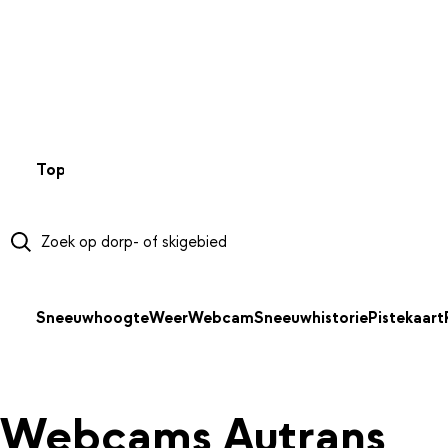
NAAR HOOFDINHOUD
Top 50
Webcams
Wintersportweer
Kaarten
Sneeuwverwa
Sneeuwhoogte
Weer
Webcam
Sneeuwhistorie
Pistekaart
Webcams Autrans