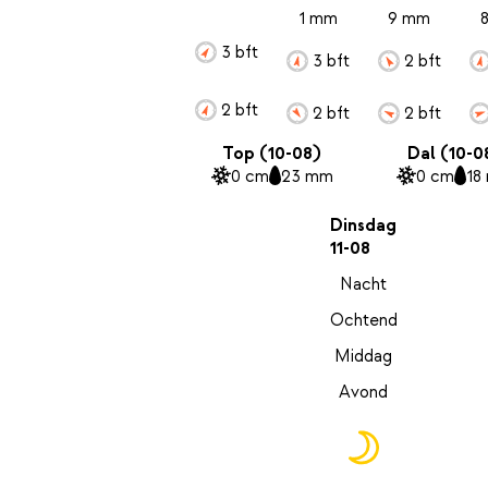
1 mm
9 mm
3 bft
3 bft
2 bft
2 bft
2 bft
2 bft
Top (10-08)
Dal (10-0
0 cm
23 mm
0 cm
18
Dinsdag
11-08
Nacht
Ochtend
Middag
Avond