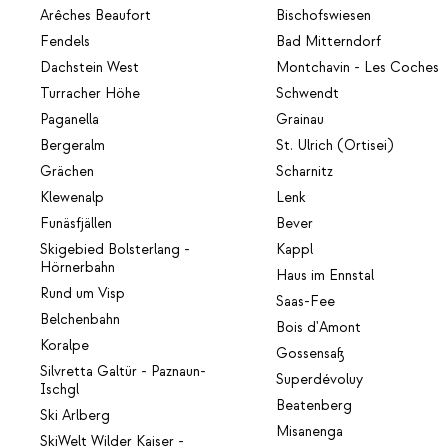
Arêches Beaufort
Bischofswiesen
Fendels
Bad Mitterndorf
Dachstein West
Montchavin - Les Coches
Turracher Höhe
Schwendt
Paganella
Grainau
Bergeralm
St. Ulrich (Ortisei)
Grächen
Scharnitz
Klewenalp
Lenk
Funäsfjällen
Bever
Skigebied Bolsterlang -
Kappl
Hörnerbahn
Haus im Ennstal
Rund um Visp
Saas-Fee
Belchenbahn
Bois d'Amont
Koralpe
Gossensaß
Silvretta Galtür - Paznaun-
Superdévoluy
Ischgl
Beatenberg
Ski Arlberg
Misanenga
SkiWelt Wilder Kaiser -