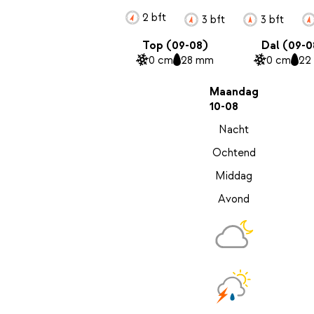
2 bft
3 bft
3 bft
Top (09-08)
Dal (09-0
0 cm
28 mm
0 cm
22
Maandag
10-08
Nacht
Ochtend
Middag
Avond