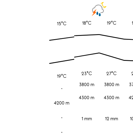
18°C
19°C
15°C
23°C
27°C
19°C
3800 m
3800 m
3
-
4300 m
4300 m
4
4200 m
-
1 mm
12 mm
1
-