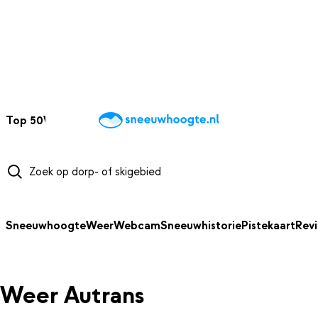
NAAR HOOFDINHOUD
Top 50
Webcams
Wintersportweer
Kaarten
Sneeuwverwacht
Sneeuwhoogte
Weer
Webcam
Sneeuwhistorie
Pistekaart
Rev
Weer Autrans