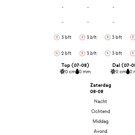
-
-
-
-
-
-
3 bft
3 bft
3 bft
2 bft
3 bft
3 bft
Top (07-08)
Dal (07-0
0 cm
0 mm
0 cm
0
Zaterdag
08-08
Nacht
Ochtend
Middag
Avond