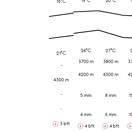
19°C
20°C
16°C
24°C
27°C
21°C
3700 m
3800 m
3
-
4200 m
4300 m
4
4300 m
-
5 mm
8 mm
1
-
4 mm
6 mm
1
3 bft
4 bft
4 bft