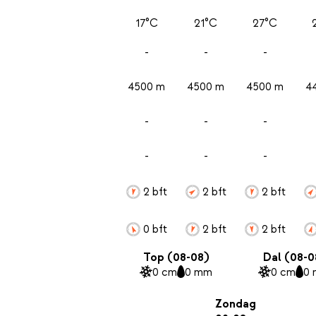
17°C
21°C
27°C
-
-
-
4500 m
4500 m
4500 m
4
-
-
-
-
-
-
2 bft
2 bft
2 bft
0 bft
2 bft
2 bft
Top (08-08)
Dal (08-0
0 cm
0 mm
0 cm
0
Zondag