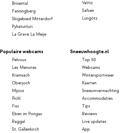
Vattiz
Brixental
Säfsen
Fanningberg
Lungötz
Skigebied Mitterdorf
Pyhätunturi
La Grave La Meije
Populaire webcams
Sneeuwhoogte.nl
Pelvoux
Top 50
Les Menuires
Webcams
Kramsach
Wintersportweer
Oberjoch
Kaarten
Mijoux
Sneeuwverwachting
Pichl
Accommodaties
Fiss
Tips
Eben im Pongau
Reviews
Raggal
Live updates
St. Gallenkirch
App