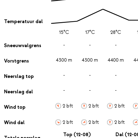
Temperatuur dal
15°C
17°C
28°C
-
-
-
Sneeuwvalgrens
4300 m
4300 m
4400 m
4
Vorstgrens
-
-
-
Neerslag top
-
-
-
Neerslag dal
2 bft
2 bft
2 bft
Wind top
2 bft
2 bft
2 bft
Wind dal
Top (12-08)
Dal (12-0
Totale neerslag