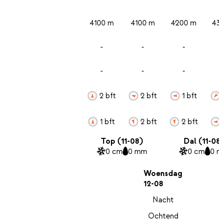
4100 m
4100 m
4200 m
4
-
-
-
-
-
-
2 bft
2 bft
1 bft
1 bft
2 bft
2 bft
Top (11-08)
Dal (11-0
0 cm
0 mm
0 cm
0
Woensdag
12-08
Nacht
Ochtend