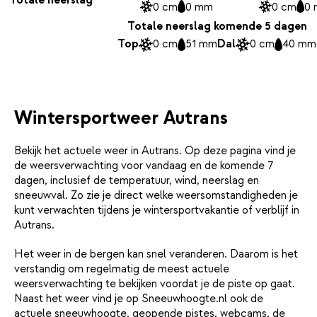
0 cm
0 mm
0 cm
0
Totale neerslag komende 5 dagen
Top
0 cm
51 mm
Dal
0 cm
40 mm
Wintersportweer Autrans
Bekijk het actuele weer in Autrans. Op deze pagina vind je
de weersverwachting voor vandaag en de komende 7
dagen, inclusief de temperatuur, wind, neerslag en
sneeuwval. Zo zie je direct welke weersomstandigheden je
kunt verwachten tijdens je wintersportvakantie of verblijf in
Autrans.
Het weer in de bergen kan snel veranderen. Daarom is het
verstandig om regelmatig de meest actuele
weersverwachting te bekijken voordat je de piste op gaat.
Naast het weer vind je op Sneeuwhoogte.nl ook de
actuele
sneeuwhoogte
, geopende pistes,
webcams
, de