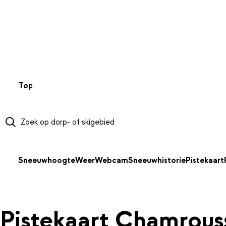
NAAR HOOFDINHOUD
Top 50
Webcams
Wintersportweer
Kaarten
Sneeuwverwa
Sneeuwhoogte
Weer
Webcam
Sneeuwhistorie
Pistekaart
Pistekaart Chamrous