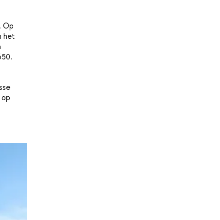
. Op
n het
n
650.
sse
e op