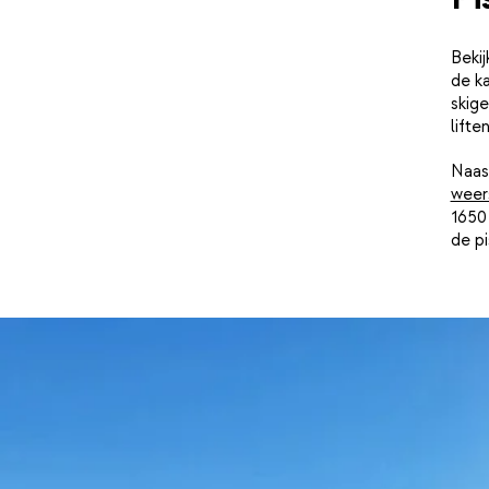
Beki
de ka
skige
lifte
Naast
weer
1650 
de p