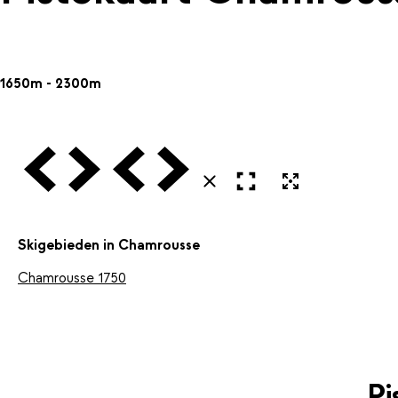
1650m - 2300m
Vorige
Volgende
Vorige
Volgende
Open in volledig scherm
Uitvergroten
Sluiten
Skigebieden in Chamrousse
Chamrousse 1750
Pi