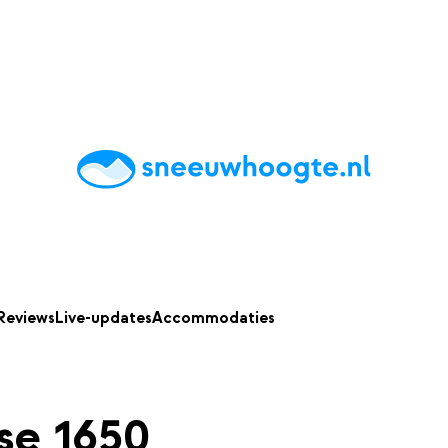
chting
Accommodaties
Tips
Reviews
Live updates
App
Reviews
Live-updates
Accommodaties
se 1650