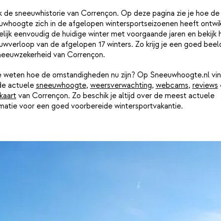
k de sneeuwhistorie van Corrençon. Op deze pagina zie je hoe de
uwhoogte zich in de afgelopen wintersportseizoenen heeft ontwik
lijk eenvoudig de huidige winter met voorgaande jaren en bekijk 
wverloop van de afgelopen 17 winters. Zo krijg je een goed beel
neeuwzekerheid van Corrençon.
je weten hoe de omstandigheden nu zijn? Op Sneeuwhoogte.nl vin
de actuele
sneeuwhoogte
,
weersverwachting
,
webcams
,
reviews
kaart
van Corrençon. Zo beschik je altijd over de meest actuele
rmatie voor een goed voorbereide wintersportvakantie.