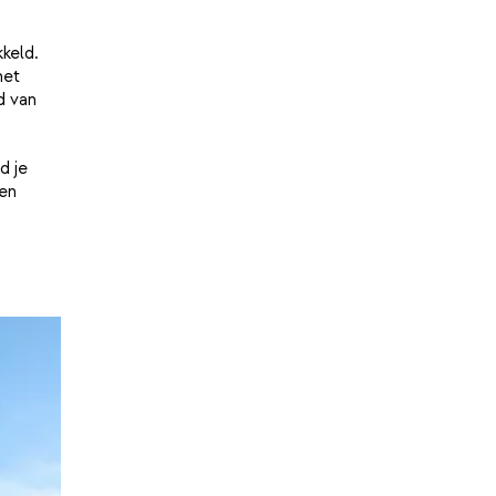
keld.
het
d van
d je
en