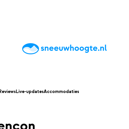
chting
Accommodaties
Tips
Reviews
Live updates
App
Reviews
Live-updates
Accommodaties
rençon