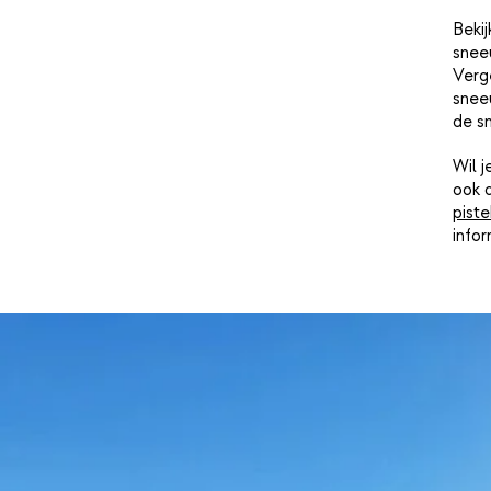
Bekij
snee
Verge
sneeu
de s
Wil 
ook 
piste
info