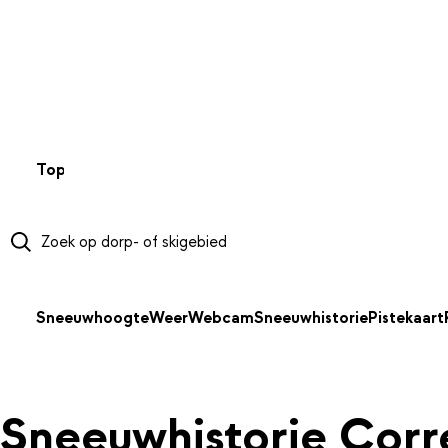
NAAR HOOFDINHOUD
Top 50
Webcams
Wintersportweer
Kaarten
Sneeuwverwa
Sneeuwhoogte
Weer
Webcam
Sneeuwhistorie
Pistekaart
Sneeuwhistorie Cor