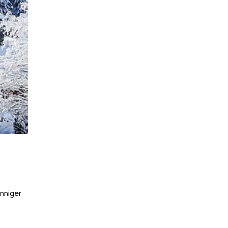
nniger