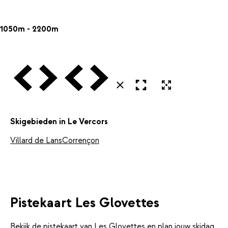
1050m - 2200m
Vorige
Volgende
Vorige
Volgende
Open in volledig scherm
Uitvergroten
Sluiten
Skigebieden in Le Vercors
Villard de Lans
Corrençon
Pistekaart Les Glovettes
Bekijk de pistekaart van Les Glovettes en plan jouw skidag.