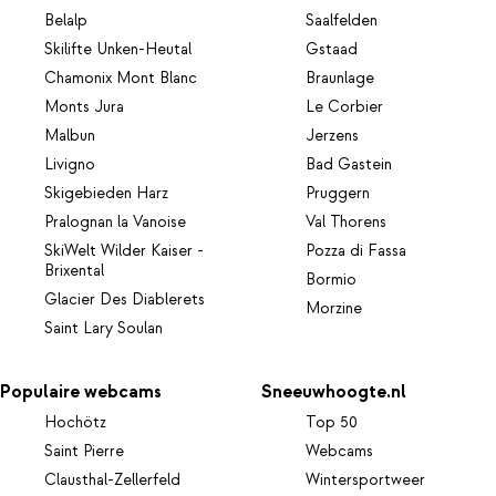
Belalp
Saalfelden
Skilifte Unken-Heutal
Gstaad
Chamonix Mont Blanc
Braunlage
Monts Jura
Le Corbier
Malbun
Jerzens
Livigno
Bad Gastein
Skigebieden Harz
Pruggern
Pralognan la Vanoise
Val Thorens
SkiWelt Wilder Kaiser -
Pozza di Fassa
Brixental
Bormio
Glacier Des Diablerets
Morzine
Saint Lary Soulan
Populaire webcams
Sneeuwhoogte.nl
Hochötz
Top 50
Saint Pierre
Webcams
Clausthal-Zellerfeld
Wintersportweer