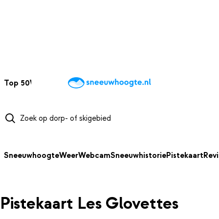
NAAR HOOFDINHOUD
Top 50
Webcams
Wintersportweer
Kaarten
Sneeuwverwacht
Sneeuwhoogte
Weer
Webcam
Sneeuwhistorie
Pistekaart
Rev
Pistekaart Les Glovettes