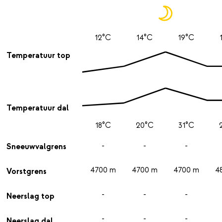
12°C
14°C
19°C
Temperatuur top
Temperatuur dal
18°C
20°C
31°C
-
-
-
Sneeuwvalgrens
4700 m
4700 m
4700 m
4
Vorstgrens
-
-
-
Neerslag top
-
-
-
Neerslag dal