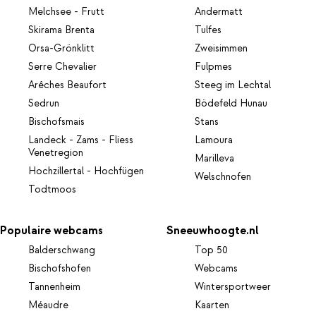
Melchsee - Frutt
Andermatt
Skirama Brenta
Tulfes
Orsa-Grönklitt
Zweisimmen
Serre Chevalier
Fulpmes
Arêches Beaufort
Steeg im Lechtal
Sedrun
Bödefeld Hunau
Bischofsmais
Stans
Landeck - Zams - Fliess
Lamoura
Venetregion
Marilleva
Hochzillertal - Hochfügen
Welschnofen
Todtmoos
Populaire webcams
Sneeuwhoogte.nl
Balderschwang
Top 50
Bischofshofen
Webcams
Tannenheim
Wintersportweer
Méaudre
Kaarten