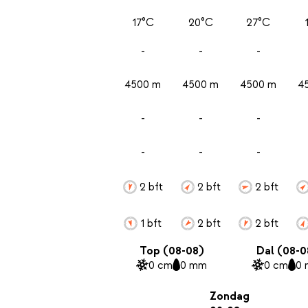
17°C
20°C
27°C
-
-
-
4500 m
4500 m
4500 m
4
-
-
-
-
-
-
2 bft
2 bft
2 bft
1 bft
2 bft
2 bft
Top (08-08)
Dal (08-0
0 cm
0 mm
0 cm
0
Zondag