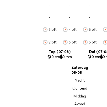
-
-
-
-
-
-
3 bft
4 bft
3 bft
2 bft
3 bft
3 bft
Top (07-08)
Dal (07-0
0 cm
0 mm
0 cm
0
Zaterdag
08-08
Nacht
Ochtend
Middag
Avond