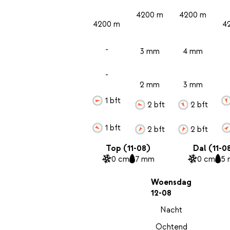
4200 m
4200 m
4200 m
4
-
3 mm
4 mm
-
2 mm
3 mm
1 bft
2 bft
2 bft
1 bft
2 bft
2 bft
Top (11-08)
Dal (11-0
0 cm
7 mm
0 cm
5
Woensdag
12-08
Nacht
Ochtend