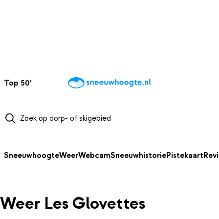
NAAR HOOFDINHOUD
Top 50
Webcams
Wintersportweer
Kaarten
Sneeuwverwacht
Sneeuwhoogte
Weer
Webcam
Sneeuwhistorie
Pistekaart
Rev
Weer Les Glovettes