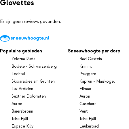
Glovettes
Er zijn geen reviews gevonden.
Populaire gebieden
Sneeuwhoogte per dorp
Zelezna Ruda
Bad Gastein
Bödele - Schwarzenberg
Krimml
Lechtal
Pruggern
Skiparadies am Grünten
Kaprun - Maiskogel
Luz Ardiden
Ellmau
Sextner Dolomiten
Auron
Auron
Gaschurn
Baiersbronn
Vent
Idre Fjäll
Idre Fjäll
Espace Killy
Leukerbad