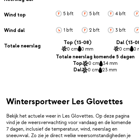
5 bft
5 bft
4 bft
Wind top
1 bft
2 bft
3 bft
Wind dal
Top (13-08)
Dal (13-0
Totale neerslag
0 cm
0 mm
0 cm
0
Totale neerslag komende 5 dagen
Top
0 cm
34 mm
Dal
0 cm
23 mm
Wintersportweer Les Glovettes
Bekijk het actuele weer in Les Glovettes. Op deze pagina
vind je de weersverwachting voor vandaag en de komende
7 dagen, inclusief de temperatuur, wind, neerslag en
sneeuwval. Zo zie je direct welke weersomstandigheden je