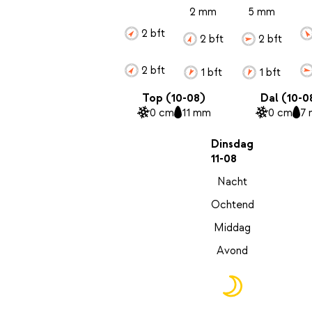
2 mm
5 mm
2 bft
2 bft
2 bft
2 bft
1 bft
1 bft
Top (10-08)
Dal (10-0
0 cm
11 mm
0 cm
7
Dinsdag
11-08
Nacht
Ochtend
Middag
Avond