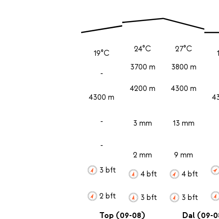
24°C
27°C
19°C
3700 m
3800 m
-
4200 m
4300 m
4300 m
4
-
3 mm
13 mm
-
2 mm
9 mm
3 bft
4 bft
4 bft
2 bft
3 bft
3 bft
Top (09-08)
Dal (09-0