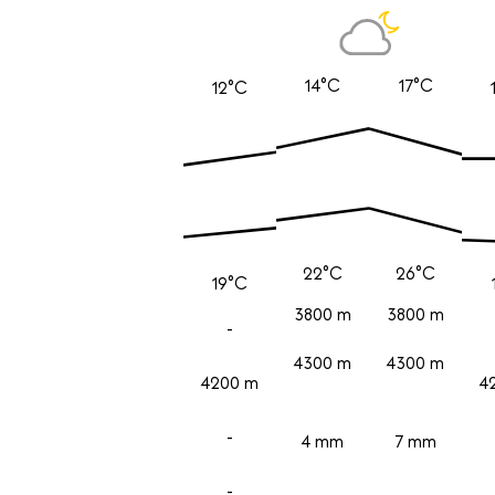
14°C
17°C
12°C
22°C
26°C
19°C
3800 m
3800 m
-
4300 m
4300 m
4200 m
4
-
4 mm
7 mm
-