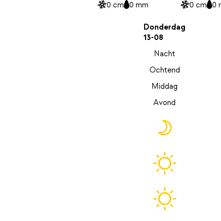
0 cm
0 mm
0 cm
0
Donderdag
13-08
Nacht
Ochtend
Middag
Avond