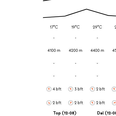
17°C
19°C
29°C
-
-
-
4100 m
4200 m
4400 m
4
-
-
-
-
-
-
4 bft
3 bft
2 bft
2 bft
2 bft
2 bft
Top (12-08)
Dal (12-0