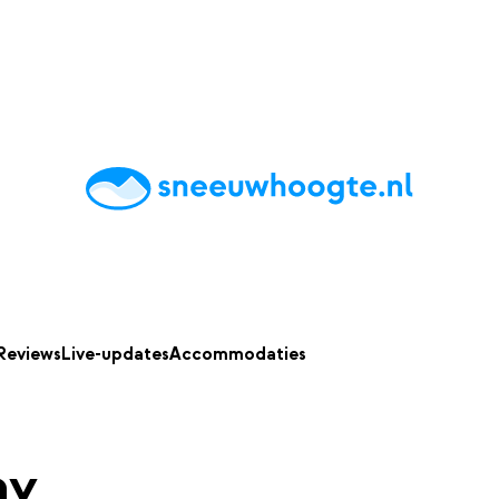
chting
Accommodaties
Tips
Reviews
Live updates
App
Reviews
Live-updates
Accommodaties
ay