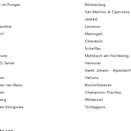
t im Pongau
Bolsterlang
San Martino di Castrozza
Ještěd
echtal
Lermoos
rf
Meiringen
Chandolin
Scheffau
runn
Mühlbach am Hochkönig
El Tarter
Valmorel
Sankt Johann - Alpendorf
unn
Valloire
er-les-Bains
Bischofswiesen
ein
Champoluc-Frachey
berg
Wilderswil
am Königssee
Tschagguns