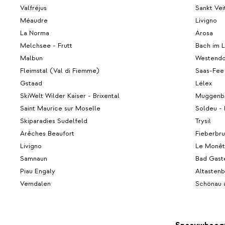
Valfréjus
Sankt Vei
Méaudre
Livigno
La Norma
Arosa
Melchsee - Frutt
Bach im L
Malbun
Westendo
Fleimstal (Val di Fiemme)
Saas-Fee
Gstaad
Lélex
SkiWelt Wilder Kaiser - Brixental
Muggenb
Saint Maurice sur Moselle
Soldeu - 
Skiparadies Sudelfeld
Trysil
Arêches Beaufort
Fieberbr
Livigno
Le Monêti
Samnaun
Bad Gast
Piau Engaly
Altasten
Vemdalen
Schönau 