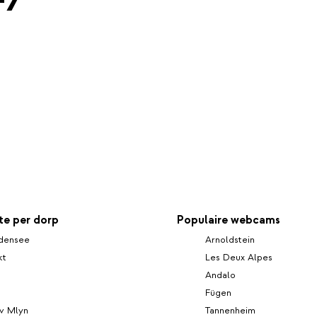
e per dorp
Populaire webcams
densee
Arnoldstein
kt
Les Deux Alpes
Andalo
Fügen
uv Mlyn
Tannenheim