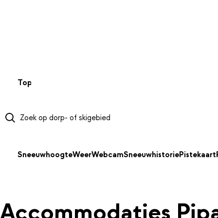
NAAR HOOFDINHOUD
Top 50
Webcams
Wintersportweer
Kaarten
Sneeuwverwa
Sneeuwhoogte
Weer
Webcam
Sneeuwhistorie
Pistekaart
Accommodaties Pip