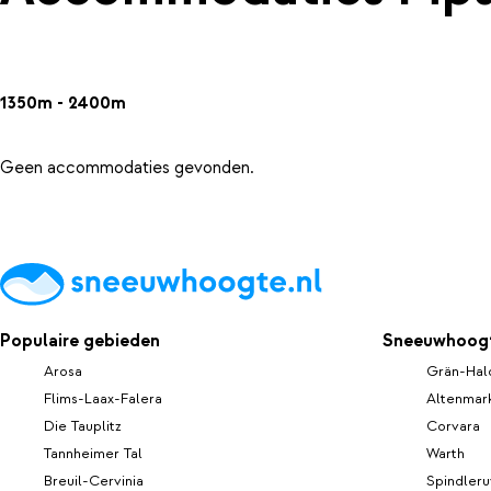
1350m - 2400m
Geen accommodaties gevonden.
Populaire gebieden
Sneeuwhoogt
Arosa
Grän-Hal
Flims-Laax-Falera
Altenmar
Die Tauplitz
Corvara
Tannheimer Tal
Warth
Breuil-Cervinia
Spindler