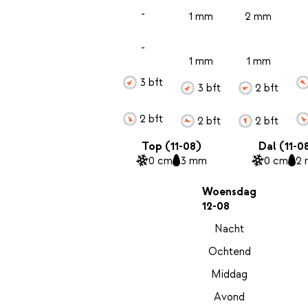
-
1 mm
2 mm
-
1 mm
1 mm
3 bft
3 bft
2 bft
2 bft
2 bft
2 bft
Top (11-08)
Dal (11-0
0 cm
3 mm
0 cm
2
Woensdag
12-08
Nacht
Ochtend
Middag
Avond