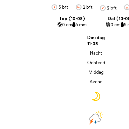
3 bft
2 bft
2 bft
Top (10-08)
Dal (10-0
0 cm
6 mm
0 cm
5
Dinsdag
11-08
Nacht
Ochtend
Middag
Avond