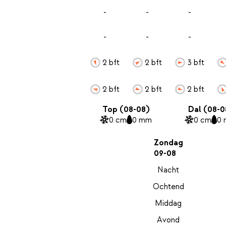
-
-
-
-
-
-
2 bft
2 bft
3 bft
2 bft
2 bft
2 bft
Top (08-08)
Dal (08-0
0 cm
0 mm
0 cm
0
Zondag
09-08
Nacht
Ochtend
Middag
Avond