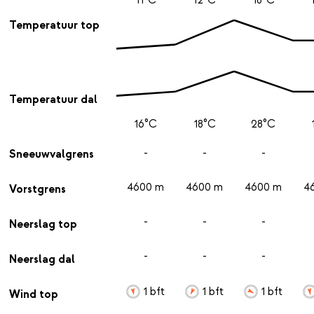
Temperatuur top
Temperatuur dal
16°C
18°C
28°C
-
-
-
Sneeuwvalgrens
4600 m
4600 m
4600 m
4
Vorstgrens
-
-
-
Neerslag top
-
-
-
Neerslag dal
1 bft
1 bft
1 bft
Wind top