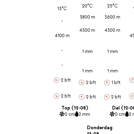
20°C
25°C
13°C
3800 m
3600 m
-
4300 m
4300 m
4100 m
4
-
1 mm
1 mm
-
1 mm
1 mm
2 bft
2 bft
1 bft
2 bft
2 bft
2 bft
Top (12-08)
Dal (12-0
0 cm
2 mm
0 cm
2
Donderdag