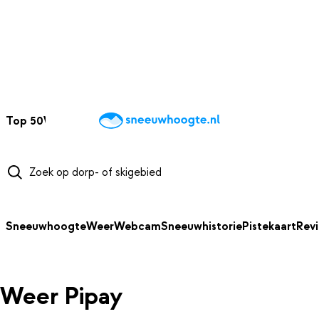
NAAR HOOFDINHOUD
Top 50
Webcams
Wintersportweer
Kaarten
Sneeuwverwacht
Sneeuwhoogte
Weer
Webcam
Sneeuwhistorie
Pistekaart
Rev
Weer Pipay