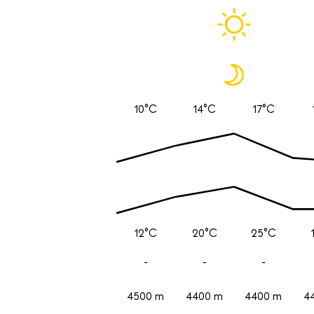
10°C
14°C
17°C
12°C
20°C
25°C
-
-
-
4500 m
4400 m
4400 m
4