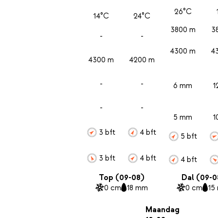
26°C
14°C
24°C
3800 m
3
-
-
4300 m
4
4300 m
4200 m
-
-
6 mm
1
-
-
5 mm
1
3 bft
4 bft
5 bft
3 bft
4 bft
4 bft
Top (09-08)
Dal (09-0
0 cm
18 mm
0 cm
15
Maandag