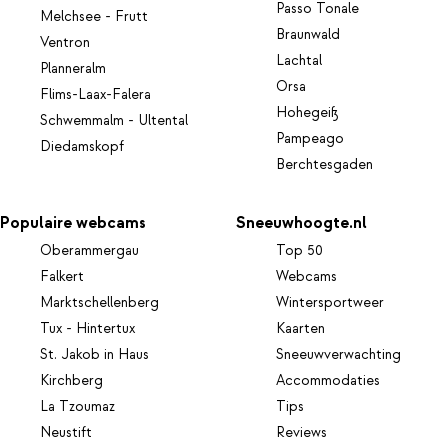
Passo Tonale
Melchsee - Frutt
Braunwald
Ventron
Lachtal
Planneralm
Orsa
Flims-Laax-Falera
Hohegeiß
Schwemmalm - Ultental
Pampeago
Diedamskopf
Berchtesgaden
Populaire webcams
Sneeuwhoogte.nl
Oberammergau
Top 50
Falkert
Webcams
Marktschellenberg
Wintersportweer
Tux - Hintertux
Kaarten
St. Jakob in Haus
Sneeuwverwachting
Kirchberg
Accommodaties
La Tzoumaz
Tips
Neustift
Reviews