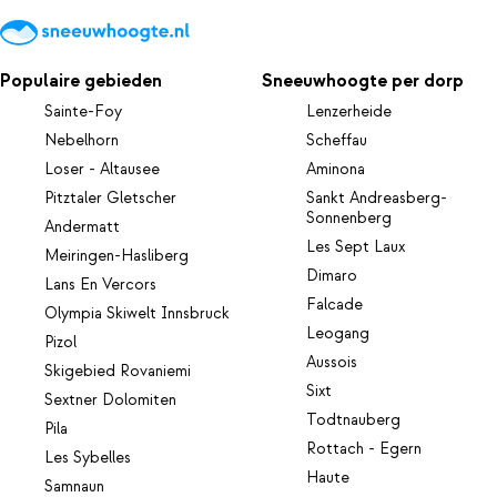
Populaire gebieden
Sneeuwhoogte per dorp
Sainte-Foy
Lenzerheide
Nebelhorn
Scheffau
Loser - Altausee
Aminona
Pitztaler Gletscher
Sankt Andreasberg-
Sonnenberg
Andermatt
Les Sept Laux
Meiringen-Hasliberg
Dimaro
Lans En Vercors
Falcade
Olympia Skiwelt Innsbruck
Leogang
Pizol
Aussois
Skigebied Rovaniemi
Sixt
Sextner Dolomiten
Todtnauberg
Pila
Rottach - Egern
Les Sybelles
Haute
Samnaun