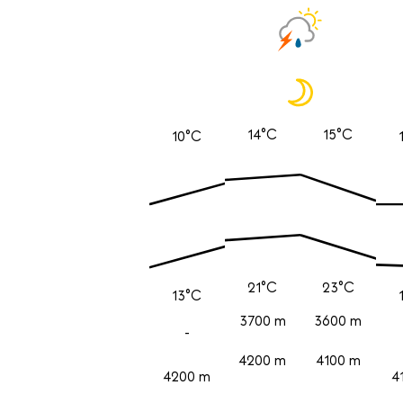
14°C
15°C
10°C
21°C
23°C
13°C
3700 m
3600 m
-
4200 m
4100 m
4200 m
4