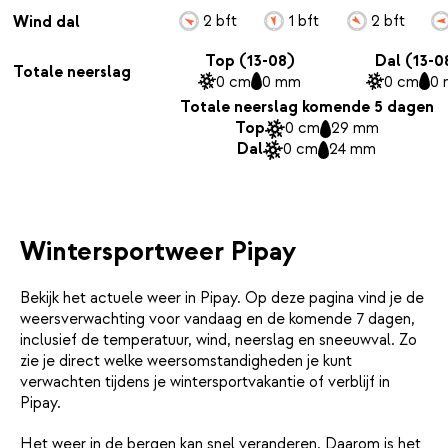
2 bft
1 bft
2 bft
Wind dal
Top (13-08)
Dal (13-0
Totale neerslag
0 cm
0 mm
0 cm
0
Totale neerslag komende 5 dagen
Top
0 cm
29 mm
Dal
0 cm
24 mm
Wintersportweer Pipay
Bekijk het actuele weer in Pipay. Op deze pagina vind je de
weersverwachting voor vandaag en de komende 7 dagen,
inclusief de temperatuur, wind, neerslag en sneeuwval. Zo
zie je direct welke weersomstandigheden je kunt
verwachten tijdens je wintersportvakantie of verblijf in
Pipay.
Het weer in de bergen kan snel veranderen. Daarom is het