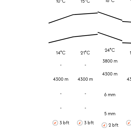
16°C
10°C
15°C
24°C
14°C
21°C
3800 m
-
-
4300 m
4300 m
4300 m
4
-
-
6 mm
-
-
5 mm
3 bft
3 bft
2 bft