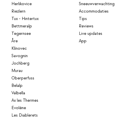
Herlikovice
Sneeuwverwachting
Riezlern
Accommodaties
Tux - Hintertux
Tips
Bettmeralp
Reviews
Tegernsee
Live updates
Åre
App
Klínovec
Savognin
Jochberg
Murau
Oberperfuss
Belalp
Valbella
Ax les Thermes
Evolène
Les Diablerets