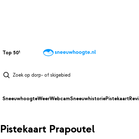
NAAR HOOFDINHOUD
Top 50
Webcams
Wintersportweer
Kaarten
Sneeuwverwacht
Sneeuwhoogte
Weer
Webcam
Sneeuwhistorie
Pistekaart
Rev
Pistekaart Prapoutel