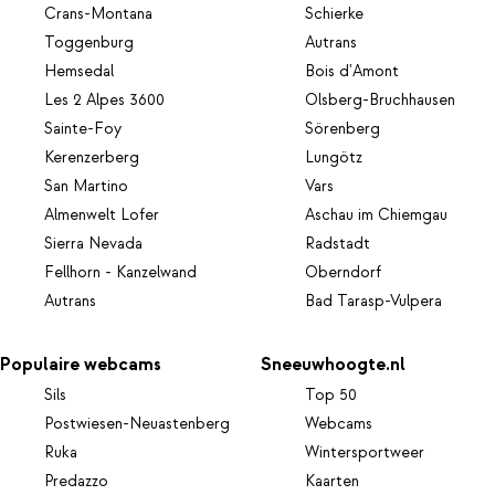
Crans-Montana
Schierke
Toggenburg
Autrans
Hemsedal
Bois d'Amont
Les 2 Alpes 3600
Olsberg-Bruchhausen
Sainte-Foy
Sörenberg
Kerenzerberg
Lungötz
San Martino
Vars
Almenwelt Lofer
Aschau im Chiemgau
Sierra Nevada
Radstadt
Fellhorn - Kanzelwand
Oberndorf
Autrans
Bad Tarasp-Vulpera
Populaire webcams
Sneeuwhoogte.nl
Sils
Top 50
Postwiesen-Neuastenberg
Webcams
Ruka
Wintersportweer
Predazzo
Kaarten