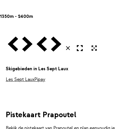
1350m - 2400m
Vorige
Volgende
Vorige
Volgende
Open in volledig scherm
Uitvergroten
Sluiten
Skigebieden in Les Sept Laux
Les Sept Laux
Pipay
Pistekaart Prapoutel
Bekijk de pistekaart van Prapoutel en plan eenvoudig je