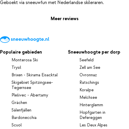
Meer reviews
Populaire gebieden
Sneeuwhoogte per dorp
Monterosa Ski
Seefeld
Trysil
Zell am See
Brixen - Skirama Eisacktal
Ovronnaz
Skigebiet Spitzingsee-
Ratschings
Tegernsee
Koralpe
Plešivec - Abertamy
Melchsee
Grächen
Hinterglemm
Sälenfjällen
Hopfgarten in
Bardonecchia
Defereggen
Scuol
Les Deux Alpes