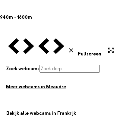
940m - 1600m
Vorige Webcam
Volgende Webcam
Vorige Webcam
Volgende Webcam
Uitvergroten
Sluiten
Fullscreen
Zoek webcams
Meer webcams in Méaudre
Bekijk alle webcams in Frankrijk