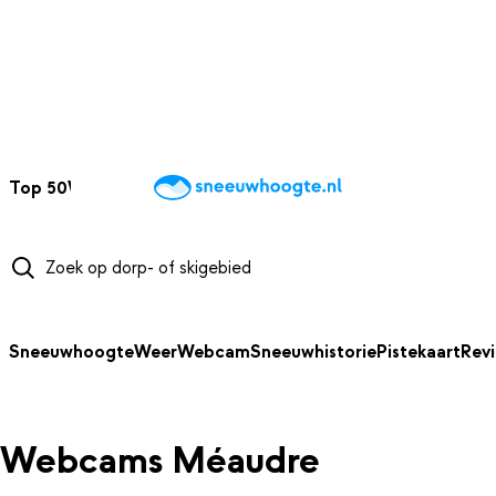
NAAR HOOFDINHOUD
Top 50
Webcams
Wintersportweer
Kaarten
Sneeuwverwacht
Sneeuwhoogte
Weer
Webcam
Sneeuwhistorie
Pistekaart
Rev
Webcams Méaudre