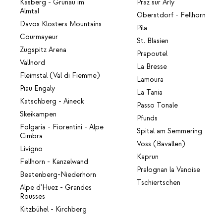
Kasberg - Grünau im
Praz sur Arly
Almtal
Oberstdorf - Fellhorn
Davos Klosters Mountains
Pila
Courmayeur
St. Blasien
Zugspitz Arena
Prapoutel
Vallnord
La Bresse
Fleimstal (Val di Fiemme)
Lamoura
Piau Engaly
La Tania
Katschberg - Aineck
Passo Tonale
Skeikampen
Pfunds
Folgaria - Fiorentini - Alpe
Spital am Semmering
Cimbra
Voss (Bavallen)
Livigno
Kaprun
Fellhorn - Kanzelwand
Pralognan la Vanoise
Beatenberg-Niederhorn
Tschiertschen
Alpe d'Huez - Grandes
Rousses
Kitzbühel - Kirchberg