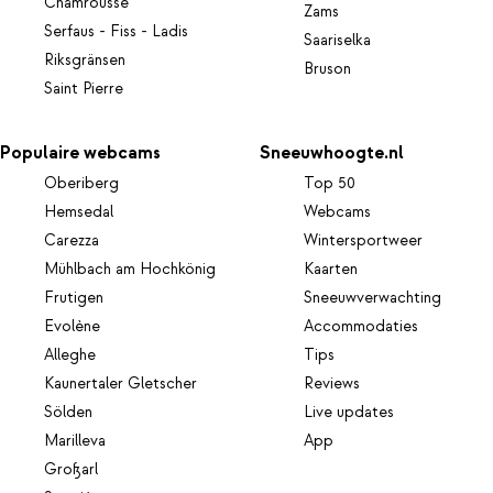
Chamrousse
Zams
Serfaus - Fiss - Ladis
Saariselka
Riksgränsen
Bruson
Saint Pierre
Populaire webcams
Sneeuwhoogte.nl
Oberiberg
Top 50
Hemsedal
Webcams
Carezza
Wintersportweer
Mühlbach am Hochkönig
Kaarten
Frutigen
Sneeuwverwachting
Evolène
Accommodaties
Alleghe
Tips
Kaunertaler Gletscher
Reviews
Sölden
Live updates
Marilleva
App
Großarl