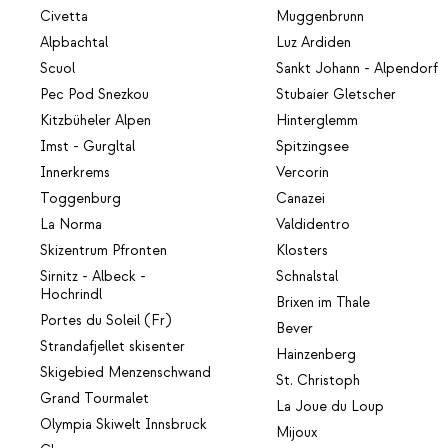
Civetta
Muggenbrunn
Alpbachtal
Luz Ardiden
Scuol
Sankt Johann - Alpendorf
Pec Pod Snezkou
Stubaier Gletscher
Kitzbüheler Alpen
Hinterglemm
Imst - Gurgltal
Spitzingsee
Innerkrems
Vercorin
Toggenburg
Canazei
La Norma
Valdidentro
Skizentrum Pfronten
Klosters
Sirnitz - Albeck -
Schnalstal
Hochrindl
Brixen im Thale
Portes du Soleil (Fr)
Bever
Strandafjellet skisenter
Hainzenberg
Skigebied Menzenschwand
St. Christoph
Grand Tourmalet
La Joue du Loup
Olympia Skiwelt Innsbruck
Mijoux