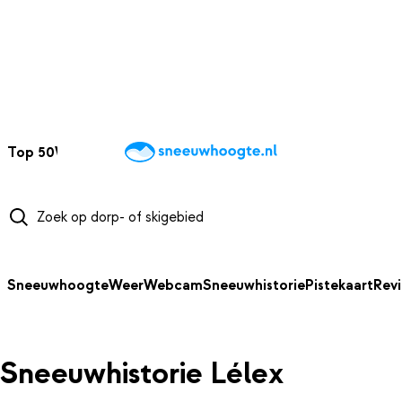
NAAR HOOFDINHOUD
Top 50
Webcams
Wintersportweer
Kaarten
Sneeuwverwacht
Sneeuwhoogte
Weer
Webcam
Sneeuwhistorie
Pistekaart
Rev
Sneeuwhistorie Lélex