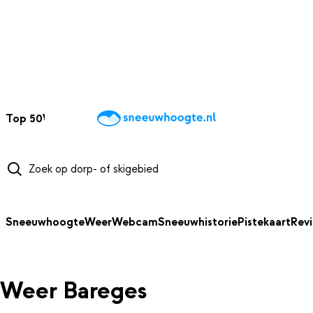
NAAR HOOFDINHOUD
Top 50
Webcams
Wintersportweer
Kaarten
Sneeuwverwacht
Sneeuwhoogte
Weer
Webcam
Sneeuwhistorie
Pistekaart
Rev
Weer Bareges