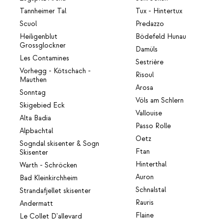
Tannheimer Tal
Tux - Hintertux
Scuol
Predazzo
Heiligenblut
Bödefeld Hunau
Grossglockner
Damüls
Les Contamines
Sestrière
Vorhegg - Kötschach -
Risoul
Mauthen
Arosa
Sonntag
Völs am Schlern
Skigebied Eck
Vallouise
Alta Badia
Passo Rolle
Alpbachtal
Oetz
Sogndal skisenter & Sogn
Ftan
Skisenter
Hinterthal
Warth - Schröcken
Auron
Bad Kleinkirchheim
Schnalstal
Strandafjellet skisenter
Rauris
Andermatt
Flaine
Le Collet D'allevard