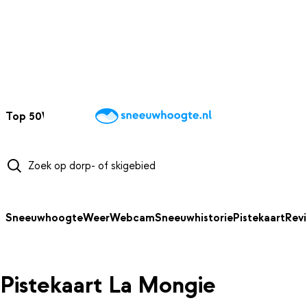
NAAR HOOFDINHOUD
Top 50
Webcams
Wintersportweer
Kaarten
Sneeuwverwacht
Sneeuwhoogte
Weer
Webcam
Sneeuwhistorie
Pistekaart
Rev
Pistekaart La Mongie