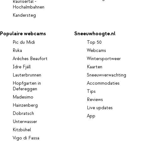
Raurisertal -
Hochalmbahnen
Kandersteg
Populaire webcams
Sneeuwhoogte.nl
Pic du Midi
Top 50
Ruka
Webcams
Arêches Beaufort
Wintersportweer
Idre Fjäll
Kaarten
Lauterbrunnen
Sneeuwverwachting
Hopfgarten in
Accommodaties
Defereggen
Tips
Madesimo
Reviews
Hainzenberg
Live updates
Dobratsch
App
Unterwasser
Kitzbühel
Vigo di Fassa