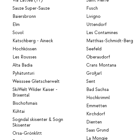
Via Lattea (Fr)
Saint Pierre
Sauze Super-Sauze
Fusch
Baiersbronn
Livigno
Elm
Uttendorf
Scuol
Les Contamines
Katschberg - Aineck
Matthias-Schmidt-Berg
Hochkössen
Seefeld
Les Rousses
Oberaudorf
Alta Badia
Crans Montana
Pyhätunturi
Großarl
Weisssee Gletscherwelt
Sent
SkiWelt Wilder Kaiser -
Bad Sachsa
Brixental
Hochkrimml
Bischofsmais
Emmetten
Kühtai
Kirchdorf
Sogndal skisenter & Sogn
Dienten
Skisenter
Saas Grund
Orsa-Grönklitt
La Mongie