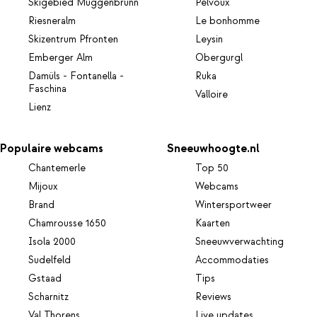
Skigebied Muggenbrunn
Pelvoux
Riesneralm
Le bonhomme
Skizentrum Pfronten
Leysin
Emberger Alm
Obergurgl
Damüls - Fontanella -
Ruka
Faschina
Valloire
Lienz
Populaire webcams
Sneeuwhoogte.nl
Chantemerle
Top 50
Mijoux
Webcams
Brand
Wintersportweer
Chamrousse 1650
Kaarten
Isola 2000
Sneeuwverwachting
Sudelfeld
Accommodaties
Gstaad
Tips
Scharnitz
Reviews
Val Thorens
Live updates