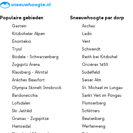
Populaire gebieden
Sneeuwhoogte per dorp
Gastein
Aschau
Kitzbüheler Alpen
Ladis
Enontekiö
Vent
Trysil
Schwendt
Bödele - Schwarzenberg
Reith bei Kitzbühel
Zugspitz Arena
Orcières 1450
Klausberg - Ahrntal
Sudelfeld
Arêches Beaufort
Seiser Alm
Olympia Skiwelt Innsbruck
St. Michael im Lungau
Bardonecchia
Sankt Veit im Pongau
Lofsdalen
Flumserberg
Ski Ještěd
Schlitters
Grainau - Zugspitze
Beatenberg
Hemsedal
Werfenweng