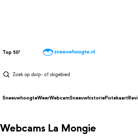
NAAR HOOFDINHOUD
Top 50
Webcams
Wintersportweer
Kaarten
Sneeuwverwacht
Sneeuwhoogte
Weer
Webcam
Sneeuwhistorie
Pistekaart
Rev
Webcams La Mongie