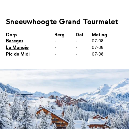
Sneeuwhoogte
Grand Tourmalet
Dorp
Berg
Dal
Meting
Bareges
-
-
07-08
La Mongie
-
-
07-08
Pic du Midi
-
-
07-08