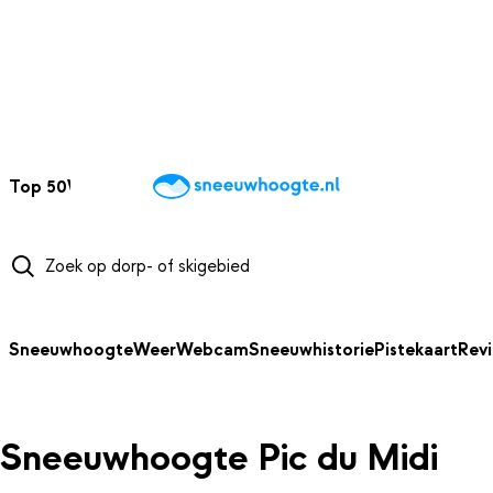
NAAR HOOFDINHOUD
Top 50
Webcams
Wintersportweer
Kaarten
Sneeuwverwacht
Sneeuwhoogte
Weer
Webcam
Sneeuwhistorie
Pistekaart
Rev
Sneeuwhoogte Pic du Midi