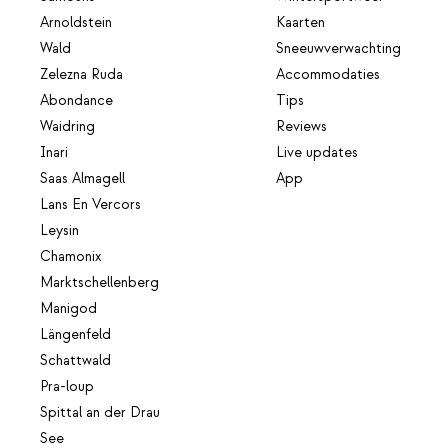
Arnoldstein
Kaarten
Wald
Sneeuwverwachting
Zelezna Ruda
Accommodaties
Abondance
Tips
Waidring
Reviews
Inari
Live updates
Saas Almagell
App
Lans En Vercors
Leysin
Chamonix
Marktschellenberg
Manigod
Längenfeld
Schattwald
Pra-loup
Spittal an der Drau
See