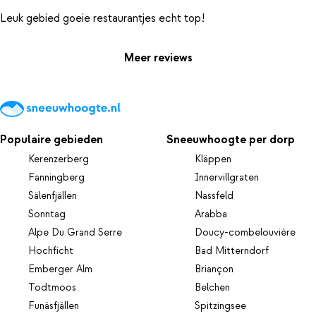
Meer reviews
Populaire gebieden
Sneeuwhoogte per dorp
Kerenzerberg
Kläppen
Fanningberg
Innervillgraten
Sälenfjällen
Nassfeld
Sonntag
Arabba
Alpe Du Grand Serre
Doucy-combelouvière
Hochficht
Bad Mitterndorf
Emberger Alm
Briançon
Todtmoos
Belchen
Funäsfjällen
Spitzingsee