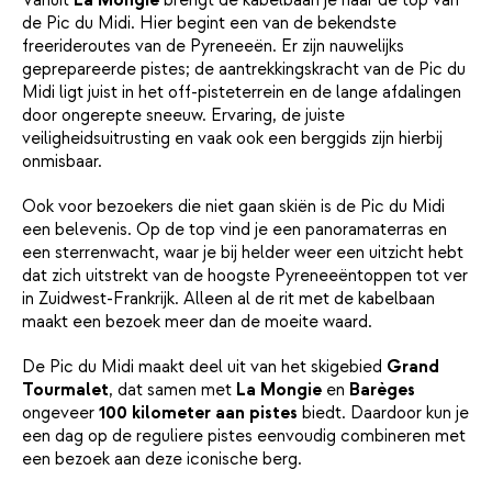
Vanuit
La Mongie
brengt de kabelbaan je naar de top van
de Pic du Midi. Hier begint een van de bekendste
freerideroutes van de Pyreneeën. Er zijn nauwelijks
geprepareerde pistes; de aantrekkingskracht van de Pic du
Midi ligt juist in het off-pisteterrein en de lange afdalingen
door ongerepte sneeuw. Ervaring, de juiste
veiligheidsuitrusting en vaak ook een berggids zijn hierbij
onmisbaar.
Ook voor bezoekers die niet gaan skiën is de Pic du Midi
een belevenis. Op de top vind je een panoramaterras en
een sterrenwacht, waar je bij helder weer een uitzicht hebt
dat zich uitstrekt van de hoogste Pyreneeëntoppen tot ver
in Zuidwest-Frankrijk. Alleen al de rit met de kabelbaan
maakt een bezoek meer dan de moeite waard.
De Pic du Midi maakt deel uit van het skigebied
Grand
Tourmalet
, dat samen met
La Mongie
en
Barèges
ongeveer
100 kilometer aan pistes
biedt. Daardoor kun je
een dag op de reguliere pistes eenvoudig combineren met
een bezoek aan deze iconische berg.