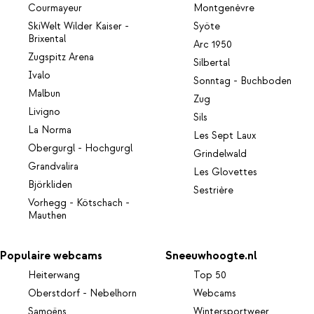
Courmayeur
Montgenèvre
SkiWelt Wilder Kaiser -
Syöte
Brixental
Arc 1950
Zugspitz Arena
Silbertal
Ivalo
Sonntag - Buchboden
Malbun
Zug
Livigno
Sils
La Norma
Les Sept Laux
Obergurgl - Hochgurgl
Grindelwald
Grandvalira
Les Glovettes
Björkliden
Sestrière
Vorhegg - Kötschach -
Mauthen
Populaire webcams
Sneeuwhoogte.nl
Heiterwang
Top 50
Oberstdorf - Nebelhorn
Webcams
Samoëns
Wintersportweer