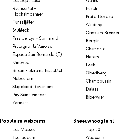
Les Sept Laux
Wenns
Raurisertal -
Fusch
Hochalmbahnen
Prato Nevoso
Funäsfjällen
Waidring
Stuhleck
Gries am Brenner
Praz de Lys - Sommand
Bergün
Pralognan la Vanoise
Chamonix
Espace San Bernardo (I)
Naters
Klínovec
Lech
Brixen - Skirama Eisacktal
Oberiberg
Nebelhorn
Champoussin
Skigebied Rovaniemi
Dalaas
Puy Saint Vincent
Biberwier
Zermatt
Populaire webcams
Sneeuwhoogte.nl
Les Mosses
Top 50
Tschagguns
Webcams