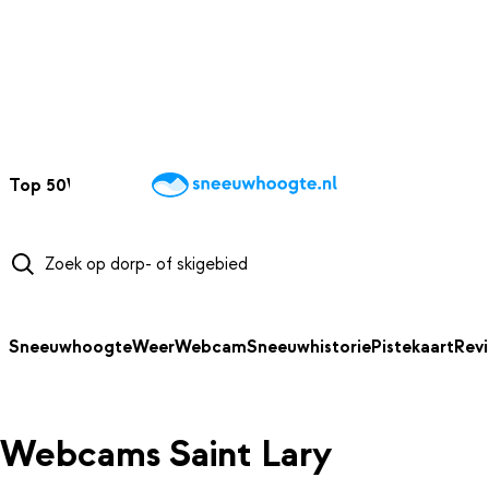
NAAR HOOFDINHOUD
Top 50
Webcams
Wintersportweer
Kaarten
Sneeuwverwacht
Sneeuwhoogte
Weer
Webcam
Sneeuwhistorie
Pistekaart
Rev
Webcams Saint Lary