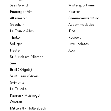
Saas Grund
Wintersportweer
Emberger Alm
Kaarten
Altenmarkt
Sneeuwverwachting
Gaschurn
Accommodaties
La Foux d'Allos
Tips
Thollon
Reviews
Splügen
Live updates
Haute
App
St. Ulrich am Pillersee
See
Breil (Brigels)
Saint Jean d'Arves
Grimentz
La Faucille
Kaprun - Maiskogel
Oberau
Mittersill - Hollersbach