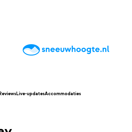
chting
Accommodaties
Tips
Reviews
Live updates
App
Reviews
Live-updates
Accommodaties
ay