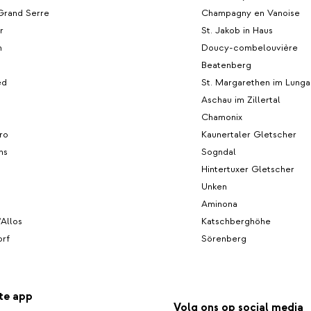
Grand Serre
Champagny en Vanoise
r
St. Jakob in Haus
m
Doucy-combelouvière
d
Beatenberg
ed
St. Margarethen im Lunga
Aschau im Zillertal
Chamonix
ro
Kaunertaler Gletscher
ns
Sogndal
Hintertuxer Gletscher
Unken
Aminona
'Allos
Katschberghöhe
rf
Sörenberg
te app
Volg ons op social media