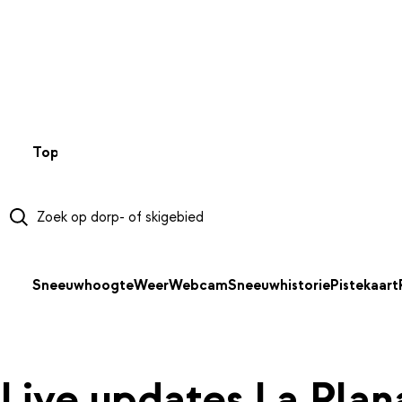
NAAR HOOFDINHOUD
Top 50
Webcams
Wintersportweer
Kaarten
Sneeuwverwa
Sneeuwhoogte
Weer
Webcam
Sneeuwhistorie
Pistekaart
Live updates La Plan