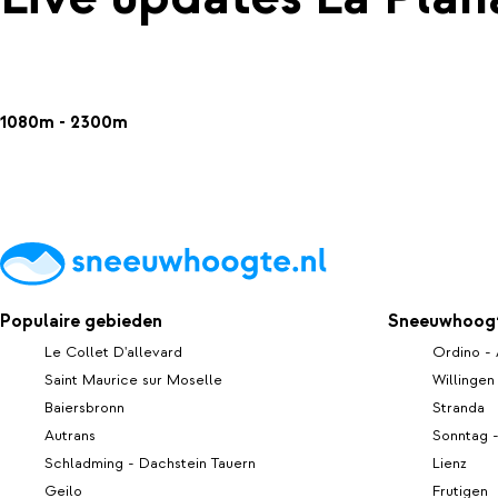
1080m - 2300m
Populaire gebieden
Sneeuwhoogt
Le Collet D'allevard
Ordino - 
Saint Maurice sur Moselle
Willingen
Baiersbronn
Stranda
Autrans
Sonntag 
Schladming - Dachstein Tauern
Lienz
Geilo
Frutigen