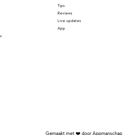
Tips
Reviews
Live updates
App
u
Gemaakt met ❤️ door Appmanschap