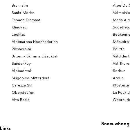
Brunnalm
Alpe Du 
Sankt Moritz
Valmeinie
Espace Diamant
Maria Al
Klínovec
Sudelfel
Lechtal
Beckenri
Alpenarena Hochhäderich
Méaudre
Riesneralm
Reutte
Brixen - Skirama Eisacktal
Valdident
Sainte-Foy
Val Thore
Alpbachtal
Sedrun
Skigebied Mitterdorf
Arolla
Carezza Ski
Klösterle
Oberstaufen
La Foux d
Alta Badia
Oberaudo
Sneeuwhoog
Links