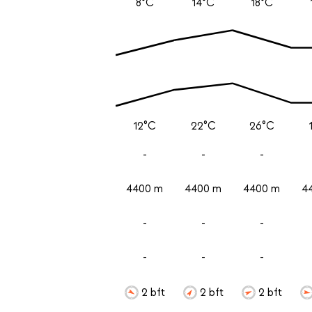
8°C
14°C
18°C
12°C
22°C
26°C
-
-
-
4400 m
4400 m
4400 m
4
-
-
-
-
-
-
2 bft
2 bft
2 bft