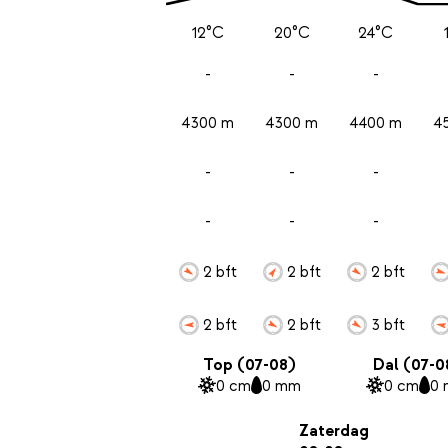
12°C
20°C
24°C
-
-
-
4300 m
4300 m
4400 m
4
-
-
-
-
-
-
2 bft
2 bft
2 bft
2 bft
2 bft
3 bft
Top (07-08)
Dal (07-0
0 cm
0 mm
0 cm
0
Zaterdag