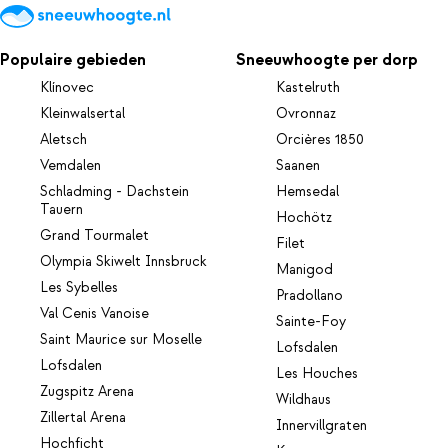
Populaire gebieden
Sneeuwhoogte per dorp
Klínovec
Kastelruth
Kleinwalsertal
Ovronnaz
Aletsch
Orcières 1850
Vemdalen
Saanen
Schladming - Dachstein
Hemsedal
Tauern
Hochötz
Grand Tourmalet
Filet
Olympia Skiwelt Innsbruck
Manigod
Les Sybelles
Pradollano
Val Cenis Vanoise
Sainte-Foy
Saint Maurice sur Moselle
Lofsdalen
Lofsdalen
Les Houches
Zugspitz Arena
Wildhaus
Zillertal Arena
Innervillgraten
Hochficht