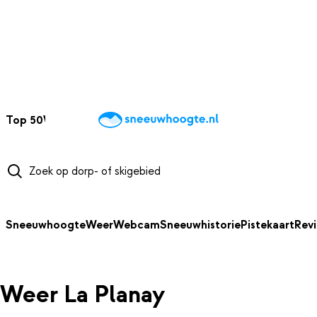
NAAR HOOFDINHOUD
Top 50
Webcams
Wintersportweer
Kaarten
Sneeuwverwacht
Sneeuwhoogte
Weer
Webcam
Sneeuwhistorie
Pistekaart
Rev
Weer La Planay