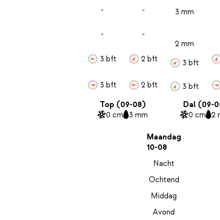
-
-
3 mm
-
-
2 mm
3 bft
2 bft
3 bft
3 bft
2 bft
3 bft
Top (09-08)
Dal (09-0
0 cm
3 mm
0 cm
2
Maandag
10-08
Nacht
Ochtend
Middag
Avond