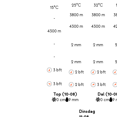
25°C
32°C
15°C
3800 m
3800 m
3
-
4300 m
4300 m
4
4300 m
-
2 mm
2 mm
-
2 mm
2 mm
3 bft
2 bft
2 bft
3 bft
2 bft
3 bft
Top (10-08)
Dal (10-0
0 cm
9 mm
0 cm
9
Dinsdag