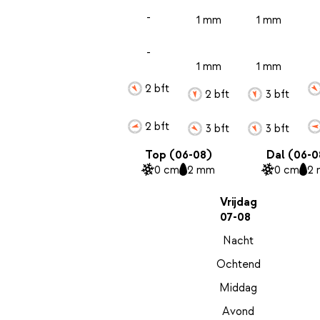
-
1 mm
1 mm
-
1 mm
1 mm
2 bft
2 bft
3 bft
2 bft
3 bft
3 bft
Top (06-08)
Dal (06-0
0 cm
2 mm
0 cm
2
Vrijdag
07-08
Nacht
Ochtend
Middag
Avond