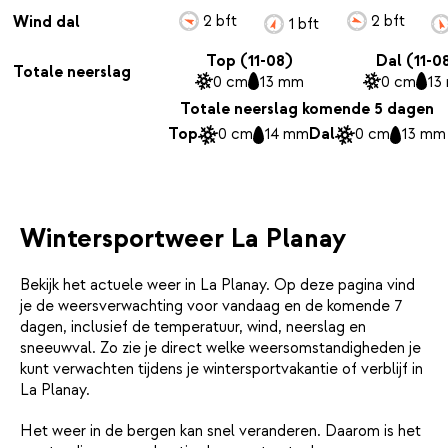
2 bft
2 bft
Wind dal
1 bft
Top (11-08)
Dal (11-0
Totale neerslag
0 cm
13 mm
0 cm
13
Totale neerslag komende 5 dagen
Top
0 cm
14 mm
Dal
0 cm
13 mm
Wintersportweer La Planay
Bekijk het actuele weer in La Planay. Op deze pagina vind
je de weersverwachting voor vandaag en de komende 7
dagen, inclusief de temperatuur, wind, neerslag en
sneeuwval. Zo zie je direct welke weersomstandigheden je
kunt verwachten tijdens je wintersportvakantie of verblijf in
La Planay.
Het weer in de bergen kan snel veranderen. Daarom is het