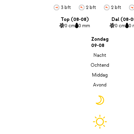
3 bft
2 bft
2 bft
Top (08-08)
Dal (08-0
0 cm
0 mm
0 cm
0
Zondag
09-08
Nacht
Ochtend
Middag
Avond