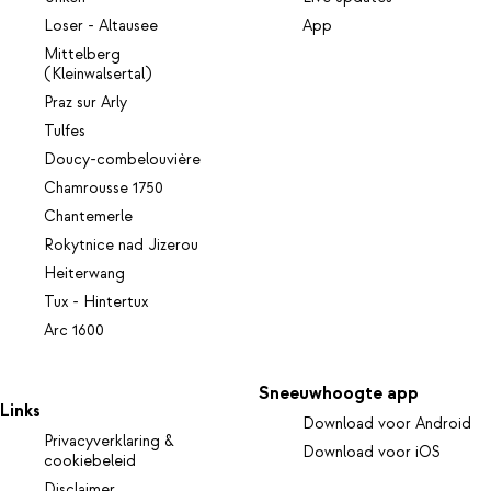
Loser - Altausee
App
Mittelberg
(Kleinwalsertal)
Praz sur Arly
Tulfes
Doucy-combelouvière
Chamrousse 1750
Chantemerle
Rokytnice nad Jizerou
Heiterwang
Tux - Hintertux
Arc 1600
Sneeuwhoogte app
Links
Download voor Android
Privacyverklaring &
Download voor iOS
cookiebeleid
Disclaimer