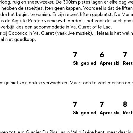
Hoog, ruig en sneeuwzeker. De 300km pistes lagen er elke dag w
ien, hebben de stoeltjesliften geen kappen. Voordeel is dat de lifte
ra het begint te waaien. Er zijn recent liften geplaatst. De Maria
n is de Aiguille Percée vernieuwd. Verder is het voor de lunch pri
 verblijf kies een accommodatie in Val Claret of le Lac.
r bij Cocorico in Val Claret (vaak live muziek). Helaas is het wel 
7
6
7
Ski gebied
Apres ski
Rest
 zou je niet zo'n drukte verwachten. Maar toch te veel mensen op 
7
7
8
Ski gebied
Apres ski
Rest
en tot je in Glacier Du Pisaillas in Val d’Isère bent, maar daar is