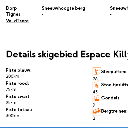
Dorp
Sneeuwhoogte berg
Sneeuwh
Tignes
-
-
Val d'Isère
-
-
Details skigebied Espace Kil
Piste blauw:
Sleepliften:
200km
26
Piste rood:
Stoeltjeslift
72km
43
Piste zwart:
Gondels:
28km
9
Piste totaal:
Bergtreinen:
300km
2