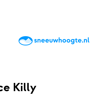
chting
Accommodaties
Tips
Reviews
Live updates
App
e Killy