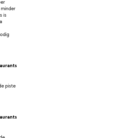
eer
n minder
s is
ma
nodig
aurants
de piste
aurants
 de