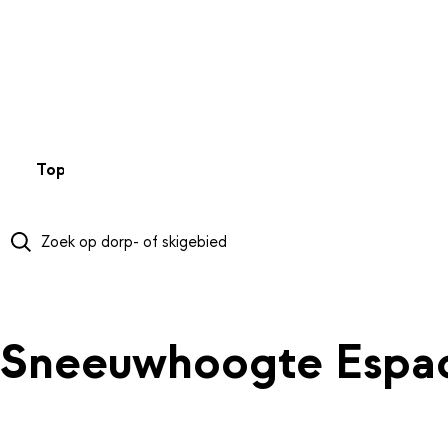
NAAR HOOFDINHOUD
Top 50
Webcams
Wintersportweer
Kaarten
Sneeuwverwa
Sneeuwhoogte Espac