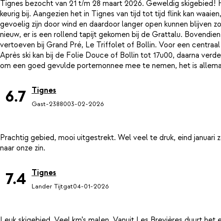
Tignes bezocht van 21 t/m 28 maart 2026. Geweldig skigebied! 
keurig bij. Aangezien het in Tignes van tijd tot tijd flink kan waa
gevoelig zijn door wind en daardoor langer open kunnen blijven zod
nieuw, er is een rollend tapijt gekomen bij de Grattalu. Bovendie
vertoeven bij Grand Pré, Le Triffolet of Bollin. Voor een centraal
Après ski kan bij de Folie Douce of Bollin tot 17u00, daarna verde
Tignes
6.7
Gast-23880
03-02-2026
Prachtig gebied, mooi uitgestrekt. Wel veel te druk, eind januari
Tignes
7.4
Lander Tijtgat
04-01-2026
Leuk skigebied. Veel km’s malen. Vanuit Les Brevières duurt het ev