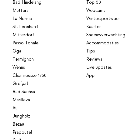
Bad Hindelang
Top 50
Mutters
Webcams
La Norma
Wintersportweer
St. Leonhard
Kaarten
Mitterdorf
Sneeuwverwachting
Passo Tonale
Accommodaties
Oga
Tips
Termignon
Reviews
Wenns
Live updates
Chamrousse 1750
App
Großarl
Bad Sachsa
Marilleva
Au
Jungholz
Bezau
Prapoutel