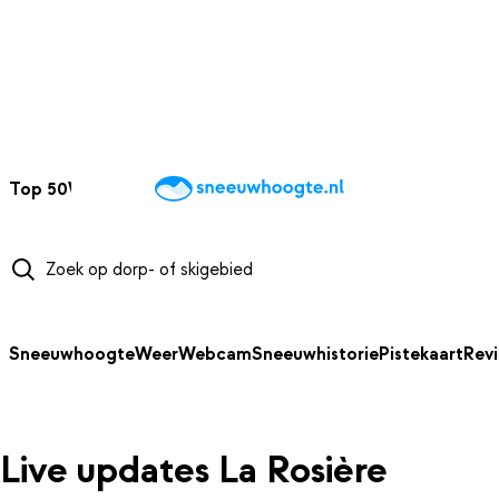
NAAR HOOFDINHOUD
Top 50
Webcams
Wintersportweer
Kaarten
Sneeuwverwacht
Sneeuwhoogte
Weer
Webcam
Sneeuwhistorie
Pistekaart
Rev
Live updates La Rosière