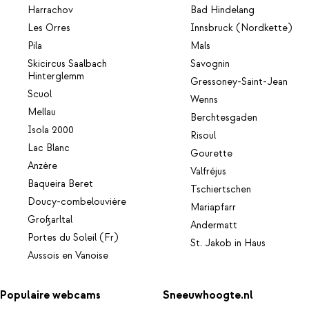
Harrachov
Bad Hindelang
Les Orres
Innsbruck (Nordkette)
Pila
Mals
Skicircus Saalbach
Savognin
Hinterglemm
Gressoney-Saint-Jean
Scuol
Wenns
Mellau
Berchtesgaden
Isola 2000
Risoul
Lac Blanc
Gourette
Anzère
Valfréjus
Baqueira Beret
Tschiertschen
Doucy-combelouvière
Mariapfarr
Großarltal
Andermatt
Portes du Soleil (Fr)
St. Jakob in Haus
Aussois en Vanoise
Populaire webcams
Sneeuwhoogte.nl