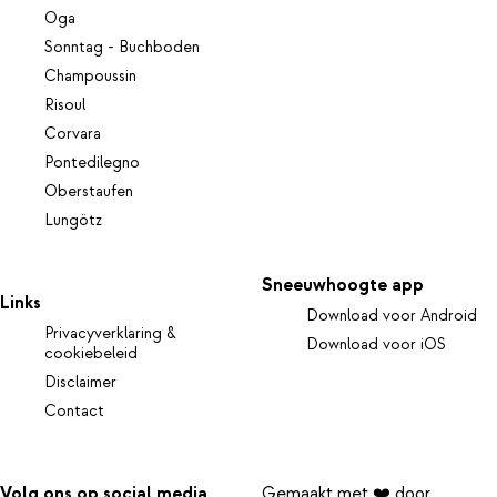
Oga
Sonntag - Buchboden
Champoussin
Risoul
Corvara
Pontedilegno
Oberstaufen
Lungötz
Sneeuwhoogte app
Links
Download voor Android
Privacyverklaring &
Download voor iOS
cookiebeleid
Disclaimer
Contact
Volg ons op social media
Gemaakt met ❤️ door