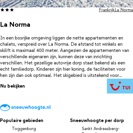
Frankrijk
La Norma
La Norma
In een bosrijke omgeving liggen de nette appartementen en
chalets, verspreid over La Norma. De afstand tot winkels en
skilift is maximaal 400 meter. Aangezien de appartementen van
verschillende eigenaren zijn, kunnen deze van inrichting
verschillen. Het gezellige autovrije dorp staat bekend als een
echt familiedorp. Kinderen zijn hier koning, de faciliteiten voor
hen zijn dan ook optimaal. Het skigebied is uitstekend voor
beginners. Wil je echter meer, dan kun je de skipas uitbreiden
Nu bekijken
met de Eski-Mo pas, die je toegang geeft tot 4 omringende
skidomeinen, te bereiken met een gratis pendel.
Populaire gebieden
Sneeuwhoogte per dorp
Toggenburg
Sankt Andreasberg-