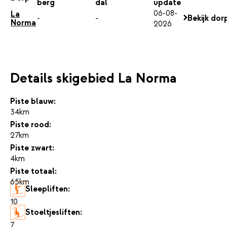
berg
dal
update
06-08-
La
-
-
Bekijk dor
Norma
2026
Details skigebied La Norma
Piste blauw:
34km
Piste rood:
27km
Piste zwart:
4km
Piste totaal:
65km
Sleepliften:
10
Stoeltjesliften:
7