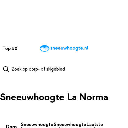
NAAR HOOFDINHOUD
Top 50
Webcams
Wintersportweer
Kaarten
Sneeuwverwacht
Sneeuwhoogte La Norma
Sneeuwhoogte
Sneeuwhoogte
Laatste
Dorp