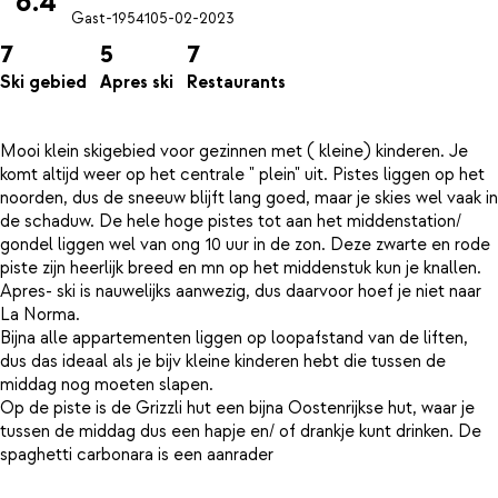
6.4
Gast-19541
05-02-2023
7
5
7
Ski gebied
Apres ski
Restaurants
Mooi klein skigebied voor gezinnen met ( kleine) kinderen. Je
komt altijd weer op het centrale " plein" uit. Pistes liggen op het
noorden, dus de sneeuw blijft lang goed, maar je skies wel vaak in
de schaduw. De hele hoge pistes tot aan het middenstation/
gondel liggen wel van ong 10 uur in de zon. Deze zwarte en rode
piste zijn heerlijk breed en mn op het middenstuk kun je knallen.
Apres- ski is nauwelijks aanwezig, dus daarvoor hoef je niet naar
La Norma.
Bijna alle appartementen liggen op loopafstand van de liften,
dus das ideaal als je bijv kleine kinderen hebt die tussen de
middag nog moeten slapen.
Op de piste is de Grizzli hut een bijna Oostenrijkse hut, waar je
tussen de middag dus een hapje en/ of drankje kunt drinken. De