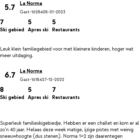
La Norma
5.7
Gast-16284
08-01-2023
7
5
5
Ski gebied
Apres ski
Restaurants
Leuk klein familiegebied voor met kleinere kinderen, hoger wat
La Norma
6.7
Gast-16184
27-12-2022
8
5
7
Ski gebied
Apres ski
Restaurants
Superleuk familieskigebiedje. Hebben er een challet en kom er al
zo’n 40 jaar. Helaas deze week matige, ijzige pistes met weinig
sneeuwhoogte (dus stenen). Norma 1+2 zijn daarentegen