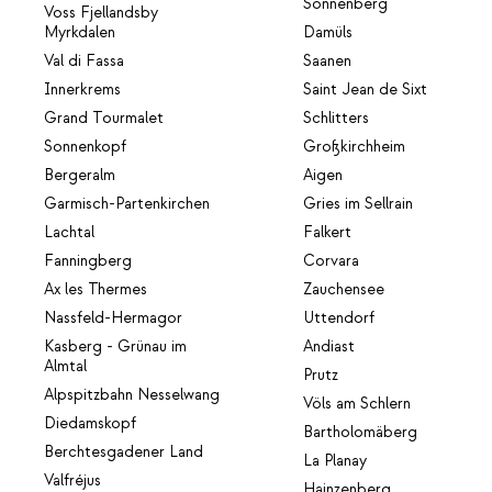
Sonnenberg
Voss Fjellandsby
Myrkdalen
Damüls
Val di Fassa
Saanen
Innerkrems
Saint Jean de Sixt
Grand Tourmalet
Schlitters
Sonnenkopf
Großkirchheim
Bergeralm
Aigen
Garmisch-Partenkirchen
Gries im Sellrain
Lachtal
Falkert
Fanningberg
Corvara
Ax les Thermes
Zauchensee
Nassfeld-Hermagor
Uttendorf
Kasberg - Grünau im
Andiast
Almtal
Prutz
Alpspitzbahn Nesselwang
Völs am Schlern
Diedamskopf
Bartholomäberg
Berchtesgadener Land
La Planay
Valfréjus
Hainzenberg