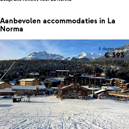
Aanbevolen accommodaties in La
Norma
8 dagen vanaf
€ 393
incl. skipas