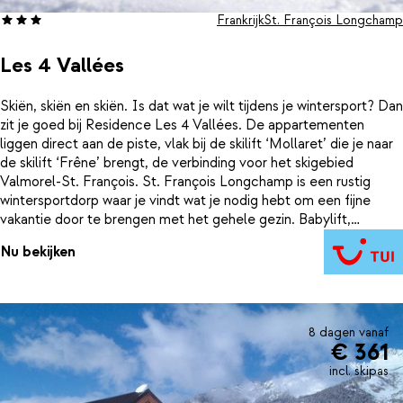
Frankrijk
St. François Longchamp
Les 4 Vallées
Skiën, skiën en skiën. Is dat wat je wilt tijdens je wintersport? Dan
zit je goed bij Residence Les 4 Vallées. De appartementen
liggen direct aan de piste, vlak bij de skilift ‘Mollaret’ die je naar
de skilift ‘Frêne’ brengt, de verbinding voor het skigebied
Valmorel-St. François. St. François Longchamp is een rustig
wintersportdorp waar je vindt wat je nodig hebt om een fijne
vakantie door te brengen met het gehele gezin. Babylift,
kinderopvang, kindvriendelijke skischool, het is allemaal aanwezig.
Nu bekijken
Na het skiën nog even plonzen in het zwembad. 's Avonds
gezellig eten met elkaar en daarna een potje kaarten. Op en top
vakantie!
8 dagen vanaf
€ 361
incl. skipas