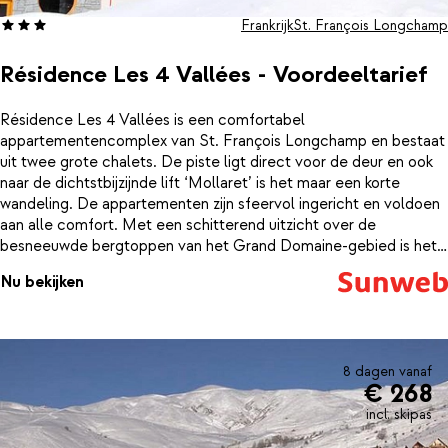
Frankrijk
St. François Longchamp
Résidence Les 4 Vallées - Voordeeltarief
Résidence Les 4 Vallées is een comfortabel
appartementencomplex van St. François Longchamp en bestaat
uit twee grote chalets. De piste ligt direct voor de deur en ook
naar de dichtstbijzijnde lift ‘Mollaret’ is het maar een korte
wandeling. De appartementen zijn sfeervol ingericht en voldoen
aan alle comfort. Met een schitterend uitzicht over de
besneeuwde bergtoppen van het Grand Domaine-gebied is het
genieten in het zonnetje op je balkon. Als je na een dag op de
Nu bekijken
piste de ski's weer te drogen zet, is het heerlijk om zelf nog even
een duik te nemen in het mooie verwarmde zwembad, of weer
op temperatuur te komen in de sauna. Dit leuke
appartementencomplex is een uitstekende keuze voor een
wintersportvakantie in St. François Longchamp!
8 dagen vanaf
€ 268
incl. skipas