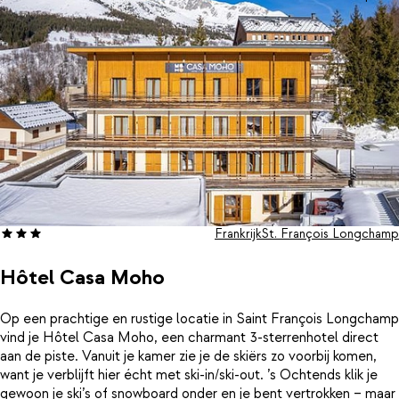
minder geschikt is voor gasten die slecht ter been zijn.
Frankrijk
St. François Longchamp
Hôtel Casa Moho
Op een prachtige en rustige locatie in Saint François Longchamp
vind je Hôtel Casa Moho, een charmant 3-sterrenhotel direct
aan de piste. Vanuit je kamer zie je de skiërs zo voorbij komen,
want je verblijft hier écht met ski-in/ski-out. ’s Ochtends klik je
gewoon je ski’s of snowboard onder en je bent vertrokken – maar