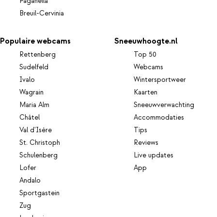
Paganella
Breuil-Cervinia
Populaire webcams
Sneeuwhoogte.nl
Rettenberg
Top 50
Sudelfeld
Webcams
Ivalo
Wintersportweer
Wagrain
Kaarten
Maria Alm
Sneeuwverwachting
Châtel
Accommodaties
Val d'Isère
Tips
St. Christoph
Reviews
Schulenberg
Live updates
Lofer
App
Andalo
Sportgastein
Zug