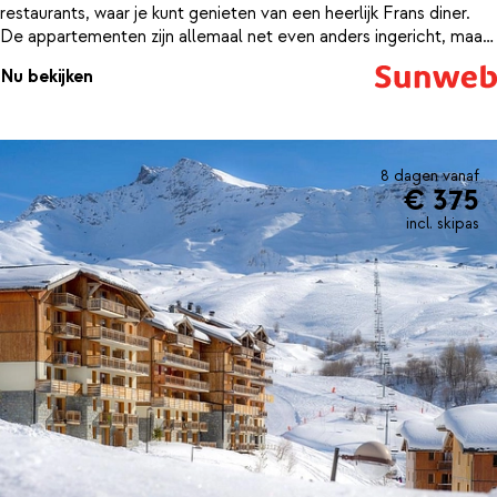
restaurants, waar je kunt genieten van een heerlijk Frans diner.
De appartementen zijn allemaal net even anders ingericht, maar
zorgen allemaal voor een comfortabel verblijf. Ben je dus op
Nu bekijken
zoek naar een voordelig appartement met een gunstige ligging in
St. Francois, dan is dit een uitstekende keuze.
8 dagen vanaf
€ 375
incl. skipas