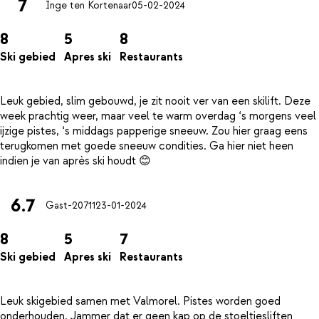
7
Inge ten Kortenaar
05-02-2024
8
5
8
Ski gebied
Apres ski
Restaurants
Leuk gebied, slim gebouwd, je zit nooit ver van een skilift. Deze
week prachtig weer, maar veel te warm overdag ‘s morgens veel
ijzige pistes, ‘s middags papperige sneeuw. Zou hier graag eens
terugkomen met goede sneeuw condities. Ga hier niet heen
6.7
Gast-20711
23-01-2024
8
5
7
Ski gebied
Apres ski
Restaurants
Leuk skigebied samen met Valmorel. Pistes worden goed
onderhouden. Jammer dat er geen kap op de stoeltjesliften