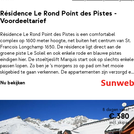
Résidence Le Rond Point des Pistes -
Voordeeltarief
Résidence Le Rond Point des Pistes is een comfortabel
complex op 1600 meter hoogte, net buiten het centrum van St.
Francois Longchamp 1650. De résidence ligt direct aan de
groene piste Le Soleil en ook enkele rode en blauwe pistes
eindigen hier. De stoeltjeslift Marquis start ook op slechts enkele
passen lopen. Zo ben je ’s morgens zo op pad om het mooie
skigebied te gaan verkennen. De appartementen zijn verzorgd en
comfortabel ingericht.De résidence is verdeeld over 2
Nu bekijken
gebouwen die naast elkaar liggen en met elkaar verbonden zijn.
Onder de appartementen bevinden zich een aantal winkels
waaronder een bakker en een supermarkt. Dus voor lekkere verse
broodjes en de boodschappen hoef je alleen maar even naar
beneden te lopen. Voor wat vermaak loop je zo naar de gezellige
8 dagen vanaf
€ 380
dorpskern van St. Francois, waar je in een van de restaurants kunt
genieten van een heerlijk diner. Geniet van een
incl. skipas
wintersportvakantie met het hele gezin in Saint François de