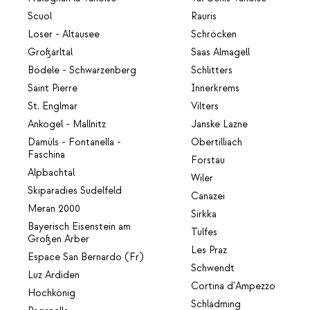
Scuol
Rauris
Loser - Altausee
Schröcken
Großarltal
Saas Almagell
Bödele - Schwarzenberg
Schlitters
Saint Pierre
Innerkrems
St. Englmar
Vilters
Ankogel - Mallnitz
Janske Lazne
Damüls - Fontanella -
Obertilliach
Faschina
Forstau
Alpbachtal
Wiler
Skiparadies Sudelfeld
Canazei
Meran 2000
Sirkka
Bayerisch Eisenstein am
Tulfes
Großen Arber
Les Praz
Espace San Bernardo (Fr)
Schwendt
Luz Ardiden
Cortina d'Ampezzo
Hochkönig
Schladming